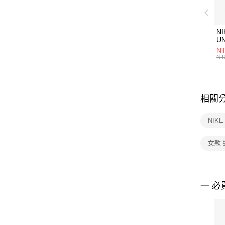
NI
U
1P
NT
統
NT
相關
NIK
女款
一 必