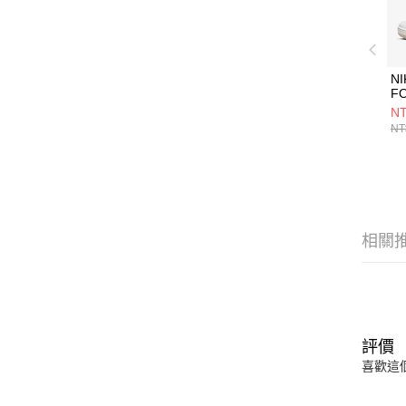
N
F
DX
NT
NT
相關
評價
喜歡這