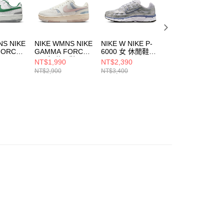
NS NIKE
NIKE WMNS NIKE
NIKE W NIKE P-
NIKE LD-1000 男
FORCE
GAMMA FORCE
6000 女 休閒鞋
休閒鞋
NB 女 休閒鞋
BV1021014
IM8059325
NT$1,990
NT$2,390
NT$2,390
06
IO2086103
NT$2,900
NT$3,400
NT$3,400