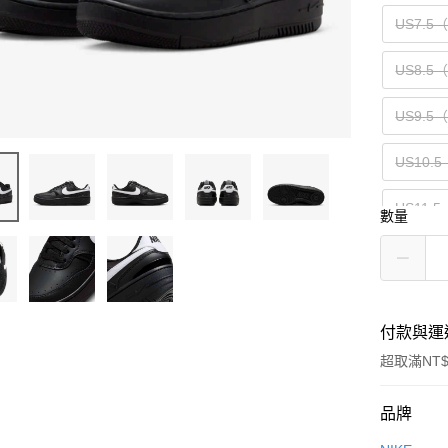
US7.5
US8.5
US9.5
US10.5
US11.5
數量
付款與運
超取滿NT$
付款方式
品牌