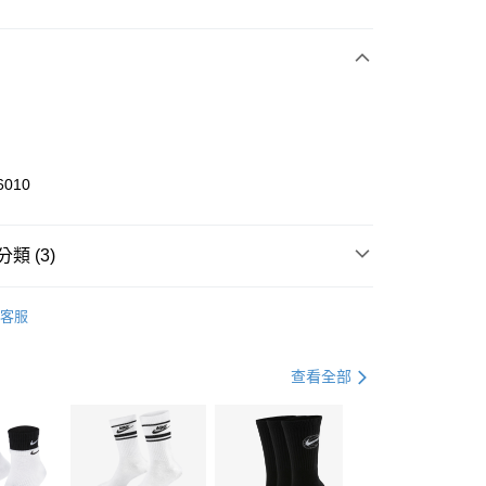
次付款
期付款
0 利率 每期
NT$966
21家銀行
庫商業銀行
第一商業銀行
業銀行
彰化商業銀行
業儲蓄銀行
台北富邦商業銀行
華商業銀行
兆豐國際商業銀行
6010
小企業銀行
台中商業銀行
台灣）商業銀行
華泰商業銀行
業銀行
遠東國際商業銀行
類 (3)
業銀行
永豐商業銀行
享後付
業銀行
星展（台灣）商業銀行
KE
全系列鞋款
客服
際商業銀行
中國信託商業銀行
FTEE先享後付」】
鞋類
休閒鞋
天信用卡公司
先享後付是「在收到商品之後才付款」的支付方式。 讓您購物簡單
心！
休閒戶外
鞋
查看全部
：不需註冊會員、不需綁卡、不需儲值。
：只要手機號碼，簡訊認證，即可結帳。
(快速到店)
：先確認商品／服務後，再付款。
00，滿NT$1,500(含以上)免運費
EE先享後付」結帳流程】
方式選擇「AFTEE先享後付」後，將跳轉至「AFTEE先享後