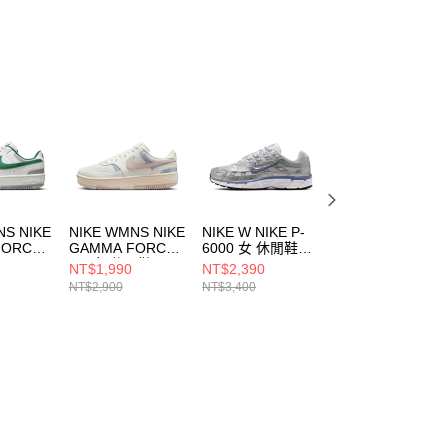
NS NIKE
NIKE WMNS NIKE
NIKE W NIKE P-
NIKE LD-1000 男
FORCE
GAMMA FORCE
6000 女 休閒鞋
休閒鞋
NB 女 休閒鞋
BV1021014
IM8059325
NT$1,990
NT$2,390
NT$2,390
06
IO2086103
NT$2,900
NT$3,400
NT$3,400