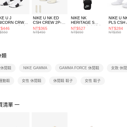
付」結帳
每筆NT$1
２．訂單
３．收到繳
付款後門
KE U J
NIKE U NK ED
NIKE NK
NIKE U N
／ATM／
NICORN CRW
CSH CREW 2P-
HERITAGE S
PLS CSH 
每筆NT$1
※ 請注意
R -160 男女 中
144 EMBRDY 男
SMIT 男女 側背包
144 DBL
$446
NT$365
NT$527
NT$284
絡購買商品
襪 FZ3393100
女 短統襪
BA5871010
襪 DH405
$550
NT$450
NT$650
NT$350
先享後付
FZ3073133
※ 交易是
是否繳費成
付客戶支
分類
【注意事
１．透過由
E 休閒鞋
NIKE GAMMA
GAMMA FORCE 休閒鞋
女款 休
交易，需
求債權轉
２．關於
 運動鞋
女性 休閒鞋
休閒鞋 鞋子
女性 鞋子
https://aft
３．未成
「AFTE
任。
買清單 一
４．使用「
即時審查
結果請求
５．嚴禁
形，恩沛