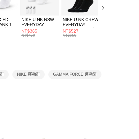
頁面，進行簡訊認證並確認金額後，即可完成結帳。
00，滿NT$1,500(含以上)免運費
成立數日內，您將收到繳費通知簡訊。
費通知簡訊後14天內，點擊此簡訊中的連結，可透過四大超商
市自取
K ED
NIKE U NK NSW
NIKE U NK CREW
NIKE U NK
網路銀行／等多元方式進行付款，方視為交易完成。
ANK 1P
EVERYDAY
EVERYDAY
EVERYDAY LTW
00，滿NT$1,500(含以上)免運費
：結帳手續完成當下不需立刻繳費，但若您需要取消訂單，請聯
 男 中統
ESSENTIAL CR
BBALL 3PR 男女
ANKLE 3PR 男女
NT$365
NT$527
NT$365
的店家。未經商家同意取消之訂單仍視為有效，需透過AFTEE
8104
男女 短統襪
長統襪
踝襪 SX7677010
NT$450
NT$650
NT$450
繳納相關費用。
DX5089103
DA2123010
否成功請以「AFTEE先享後付 」之結帳頁面顯示為準，若有關於
功／繳費後需取消欲退款等相關疑問，請聯繫「AFTEE先享後
援中心」
https://netprotections.freshdesk.com/support/home
項】
恩沛科技股份有限公司提供之「AFTEE先享後付」服務完成之
閒鞋
NIKE 運動鞋
GAMMA FORCE 運動鞋
依本服務之必要範圍內提供個人資料，並將交易相關給付款項請
讓予恩沛科技股份有限公司。
個人資料處理事宜，請瀏覽以下網址：
ee.tw/terms/#terms3
年的使用者請事先徵得法定代理人或監護人之同意方可使用
E先享後付」，若未經同意申辦者引起之損失，本公司不負相關責
AFTEE先享後付」時，將依據個別帳號之用戶狀況，依本公司
核予不同之上限額度；若仍有額度不足之情形，本公司將視審查
用戶進行身份認證。
一人註冊多個帳號或使用他人資訊註冊。若發現惡意使用之情
科技股份有限公司將有權停止該用戶之使用額度並採取法律行