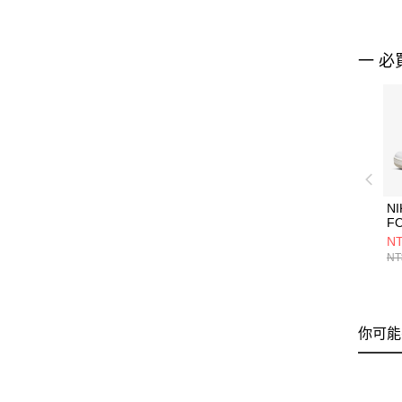
一 必
N
F
DX
NT
NT
你可能