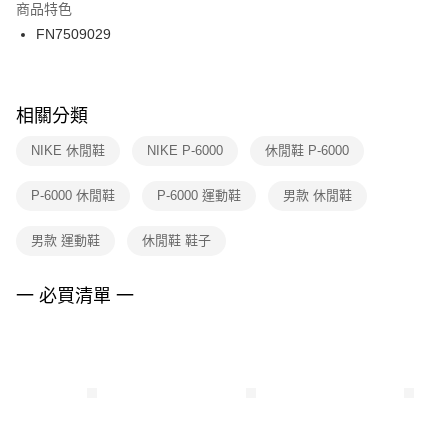
２．訂單成立數日內，您將收到繳費通知簡訊。
商品特色
付款後門市自取
３．收到繳費通知簡訊後14天內，點擊此簡訊中的連結，可透過四大超商／
FN7509029
每筆NT$100，滿NT$1,500(含以上)免運費
ATM／網路銀行／等多元方式進行付款，方視為交易完成。
※ 請注意：結帳手續完成當下不需立刻繳費，但若您需要取消訂單，請聯絡
購買商品的店家。未經商家同意取消之訂單仍視為有效，需透過AFTEE先享
後付繳納相關費用。
※ 交易是否成功請以「AFTEE先享後付 」之結帳頁面顯示為準，若有關於
相關分類
是否繳費成功／繳費後需取消欲退款等相關疑問，請聯繫「AFTEE先享後付
客戶支援中心」
https://netprotections.freshdesk.com/support/home
NIKE 休閒鞋
NIKE P-6000
休閒鞋 P-6000
【注意事項】
P-6000 休閒鞋
P-6000 運動鞋
男款 休閒鞋
１．透過由恩沛科技股份有限公司提供之「AFTEE先享後付」服務完成之交
易，需依本服務之必要範圍內提供個人資料，並將交易相關給付款項請求債
權轉讓予恩沛科技股份有限公司。
男款 運動鞋
休閒鞋 鞋子
２．關於個人資料處理事宜，請瀏覽以下網址：
https://aftee.tw/terms/#terms3
３．未成年的使用者請事先徵得法定代理人或監護人之同意方可使用
一 必買清單 一
「AFTEE先享後付」，若未經同意申辦者引起之損失，本公司不負相關責
任。
４．使用「AFTEE先享後付」時，將依據個別帳號之用戶狀況，依本公司即
時審查核予不同之上限額度；若仍有額度不足之情形，本公司將視審查結果
請求用戶進行身份認證。
５．嚴禁一人註冊多個帳號或使用他人資訊註冊。若發現惡意使用之情形，
恩沛科技股份有限公司將有權停止該用戶之使用額度並採取法律行動。