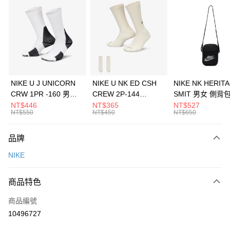
信用卡分期付款
3 期 0 利率 每期
NT$1,133
21家銀行
合作金庫商業銀行
第一商業銀行
LINE Pay
華南商業銀行
彰化商業銀行
Apple Pay
上海商業儲蓄銀行
台北富邦商業銀行
國泰世華商業銀行
兆豐國際商業銀行
悠遊付
臺灣中小企業銀行
台中商業銀行
NIKE U J UNICORN
NIKE U NK ED CSH
NIKE NK HERIT
匯豐（台灣）商業銀行
華泰商業銀行
CRW 1PR -160 男女
CREW 2P-144
SMIT 男女 側背
全盈+PAY
聯邦商業銀行
遠東國際商業銀行
中統襪 FZ3393100
EMBRDY 男女 短統襪
BA5871010
NT$446
NT$365
NT$527
元大商業銀行
永豐商業銀行
NT$550
NT$450
NT$650
AFTEE先享後付
FZ3073133
玉山商業銀行
星展（台灣）商業銀行
相關說明
台新國際商業銀行
中國信託商業銀行
品牌
【關於「AFTEE先享後付」】
台灣樂天信用卡公司
AFTEE先享後付是「在收到商品之後才付款」的支付方式。 讓您購物簡單
運送方式
NIKE
便利好安心！
１．簡單：不需註冊會員、不需綁卡、不需儲值。
7-11取貨(快速到店)
２．便利：只要手機號碼，簡訊認證，即可結帳。
商品特色
每筆NT$100，滿NT$1,500(含以上)免運費
３．安心：先確認商品／服務後，再付款。
商品編號
宅配
【「AFTEE先享後付」結帳流程】
１．於結帳方式選擇「AFTEE先享後付」後，將跳轉至「AFTEE先享後付」
10496727
每筆NT$100，滿NT$1,500(含以上)免運費
結帳頁面，進行簡訊認證並確認金額後，即可完成結帳。