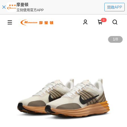
摩曼頓
開啟APP
立刻使用官方APP
0
1
/
8