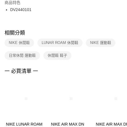
２．訂單成立數日內，您將收到繳費通知簡訊。
商品特色
付款後門市自取
３．收到繳費通知簡訊後14天內，點擊此簡訊中的連結，可透過四大超商／
DV2440101
每筆NT$100，滿NT$1,500(含以上)免運費
ATM／網路銀行／等多元方式進行付款，方視為交易完成。
※ 請注意：結帳手續完成當下不需立刻繳費，但若您需要取消訂單，請聯絡
購買商品的店家。未經商家同意取消之訂單仍視為有效，需透過AFTEE先享
後付繳納相關費用。
※ 交易是否成功請以「AFTEE先享後付 」之結帳頁面顯示為準，若有關於
相關分類
是否繳費成功／繳費後需取消欲退款等相關疑問，請聯繫「AFTEE先享後付
客戶支援中心」
https://netprotections.freshdesk.com/support/home
NIKE 休閒鞋
LUNAR ROAM 休閒鞋
NIKE 運動鞋
【注意事項】
日常休閒 運動鞋
休閒鞋 鞋子
１．透過由恩沛科技股份有限公司提供之「AFTEE先享後付」服務完成之交
易，需依本服務之必要範圍內提供個人資料，並將交易相關給付款項請求債
權轉讓予恩沛科技股份有限公司。
一 必買清單 一
２．關於個人資料處理事宜，請瀏覽以下網址：
https://aftee.tw/terms/#terms3
３．未成年的使用者請事先徵得法定代理人或監護人之同意方可使用
「AFTEE先享後付」，若未經同意申辦者引起之損失，本公司不負相關責
任。
４．使用「AFTEE先享後付」時，將依據個別帳號之用戶狀況，依本公司即
時審查核予不同之上限額度；若仍有額度不足之情形，本公司將視審查結果
請求用戶進行身份認證。
５．嚴禁一人註冊多個帳號或使用他人資訊註冊。若發現惡意使用之情形，
恩沛科技股份有限公司將有權停止該用戶之使用額度並採取法律行動。
NIKE LUNAR ROAM
NIKE AIR MAX DN
NIKE AIR MAX D