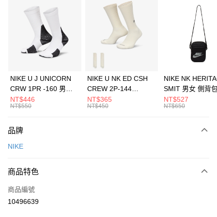
信用卡分期付款
3 期 0 利率 每期
NT$1,633
21家銀行
合作金庫商業銀行
第一商業銀行
LINE Pay
華南商業銀行
彰化商業銀行
Apple Pay
上海商業儲蓄銀行
台北富邦商業銀行
國泰世華商業銀行
兆豐國際商業銀行
悠遊付
臺灣中小企業銀行
台中商業銀行
NIKE U J UNICORN
NIKE U NK ED CSH
NIKE NK HERIT
匯豐（台灣）商業銀行
華泰商業銀行
CRW 1PR -160 男女
CREW 2P-144
SMIT 男女 側背
全盈+PAY
聯邦商業銀行
遠東國際商業銀行
中統襪 FZ3393100
EMBRDY 男女 短統襪
BA5871010
NT$446
NT$365
NT$527
元大商業銀行
永豐商業銀行
NT$550
NT$450
NT$650
AFTEE先享後付
FZ3073133
玉山商業銀行
星展（台灣）商業銀行
相關說明
台新國際商業銀行
中國信託商業銀行
品牌
【關於「AFTEE先享後付」】
台灣樂天信用卡公司
AFTEE先享後付是「在收到商品之後才付款」的支付方式。 讓您購物簡單
運送方式
NIKE
便利好安心！
１．簡單：不需註冊會員、不需綁卡、不需儲值。
7-11取貨(快速到店)
２．便利：只要手機號碼，簡訊認證，即可結帳。
商品特色
每筆NT$100，滿NT$1,500(含以上)免運費
３．安心：先確認商品／服務後，再付款。
商品編號
宅配
【「AFTEE先享後付」結帳流程】
１．於結帳方式選擇「AFTEE先享後付」後，將跳轉至「AFTEE先享後付」
10496639
每筆NT$100，滿NT$1,500(含以上)免運費
結帳頁面，進行簡訊認證並確認金額後，即可完成結帳。