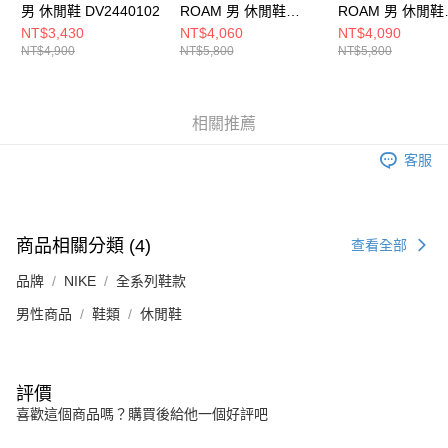
男 休閒鞋 DV2440102
ROAM 男 休閒鞋
ROAM 男 休閒鞋
HQ8605001
HQ8605200
NT$3,430
NT$4,060
NT$4,090
NT$4,900
NT$5,800
NT$5,800
相關推薦
客服
商品相關分類 (4)
查看全部
品牌
NIKE
全系列鞋款
男性商品
鞋類
休閒鞋
評價
喜歡這個商品嗎？購買後給他一個好評吧