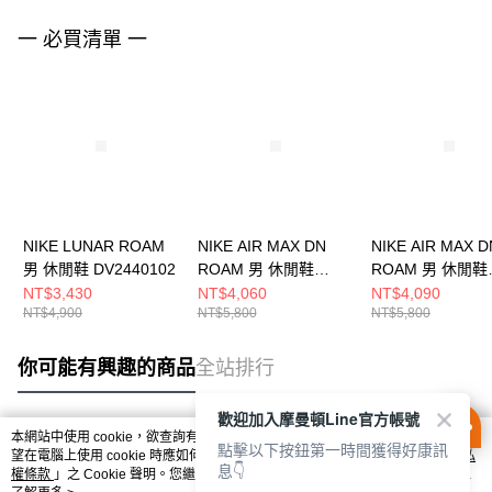
一 必買清單 一
NIKE LUNAR ROAM
NIKE AIR MAX DN
NIKE AIR MAX D
男 休閒鞋 DV2440102
ROAM 男 休閒鞋
ROAM 男 休閒鞋
HQ8605001
HQ8605200
NT$3,430
NT$4,060
NT$4,090
NT$4,900
NT$5,800
NT$5,800
你可能有興趣的商品
全站排行
歡迎加入摩曼頓Line官方帳號
本網站中使用 cookie，欲查詢有關本網站使用 cookie 方式之詳情，及若您不希
點擊以下按鈕第一時間獲得好康訊
熱門標籤
望在電腦上使用 cookie 時應如何變更電腦的 cookie 設定，請參閱本網站「
隱私
息👇
權條款
」之 Cookie 聲明。您繼續使用本網站即表示您同意本公司得按本網站使