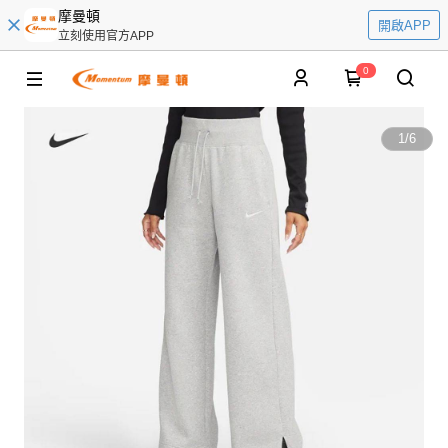
摩曼頓
開啟APP
立刻使用官方APP
0
1
/
6