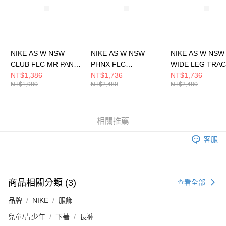
NIKE AS W NSW
NIKE AS W NSW
NIKE AS W NSW
CLUB FLC MR PANT
PHNX FLC
WIDE LEG TRA
WIDE 女 長褲
COLLARED PO 女 長
PNT 女 長褲
NT$1,386
NT$1,736
NT$1,736
NT$1,980
NT$2,480
NT$2,480
FB2728063
袖上衣 IM7487390
IH8515133
相關推薦
客服
商品相關分類 (3)
查看全部
品牌
NIKE
服飾
兒童/青少年
下著
長褲