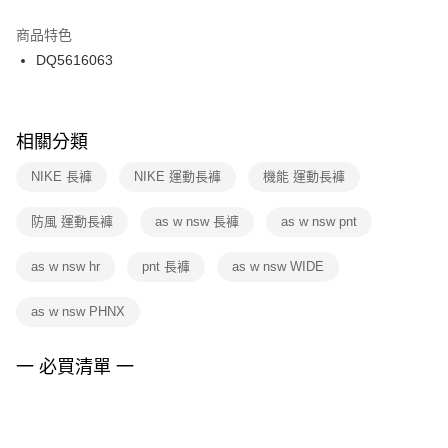
結帳頁面，進行簡訊認證並確認金額後，即可完成結帳。
２．訂單成立數日內，您將收到繳費通知簡訊。
商品特色
付款後門市自取
３．收到繳費通知簡訊後14天內，點擊此簡訊中的連結，可透過四大超商／
DQ5616063
每筆NT$100，滿NT$1,500(含以上)免運費
ATM／網路銀行／等多元方式進行付款，方視為交易完成。
※ 請注意：結帳手續完成當下不需立刻繳費，但若您需要取消訂單，請聯絡
購買商品的店家。未經商家同意取消之訂單仍視為有效，需透過AFTEE先享
後付繳納相關費用。
※ 交易是否成功請以「AFTEE先享後付 」之結帳頁面顯示為準，若有關於
相關分類
是否繳費成功／繳費後需取消欲退款等相關疑問，請聯繫「AFTEE先享後付
客戶支援中心」
https://netprotections.freshdesk.com/support/home
NIKE 長褲
NIKE 運動長褲
機能 運動長褲
【注意事項】
防風 運動長褲
as w nsw 長褲
as w nsw pnt
１．透過由恩沛科技股份有限公司提供之「AFTEE先享後付」服務完成之交
易，需依本服務之必要範圍內提供個人資料，並將交易相關給付款項請求債
權轉讓予恩沛科技股份有限公司。
as w nsw hr
pnt 長褲
as w nsw WIDE
２．關於個人資料處理事宜，請瀏覽以下網址：
https://aftee.tw/terms/#terms3
as w nsw PHNX
３．未成年的使用者請事先徵得法定代理人或監護人之同意方可使用
「AFTEE先享後付」，若未經同意申辦者引起之損失，本公司不負相關責
任。
一 必買清單 一
４．使用「AFTEE先享後付」時，將依據個別帳號之用戶狀況，依本公司即
時審查核予不同之上限額度；若仍有額度不足之情形，本公司將視審查結果
請求用戶進行身份認證。
５．嚴禁一人註冊多個帳號或使用他人資訊註冊。若發現惡意使用之情形，
恩沛科技股份有限公司將有權停止該用戶之使用額度並採取法律行動。