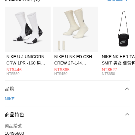
信用卡分期付款
3 期 0 利率 每期
NT$826
21家銀行
合作金庫商業銀行
第一商業銀行
LINE Pay
華南商業銀行
彰化商業銀行
Apple Pay
上海商業儲蓄銀行
台北富邦商業銀行
國泰世華商業銀行
兆豐國際商業銀行
悠遊付
臺灣中小企業銀行
台中商業銀行
NIKE U J UNICORN
NIKE U NK ED CSH
NIKE NK HERIT
匯豐（台灣）商業銀行
華泰商業銀行
CRW 1PR -160 男女
CREW 2P-144
SMIT 男女 側背
全盈+PAY
聯邦商業銀行
遠東國際商業銀行
中統襪 FZ3393100
EMBRDY 男女 短統襪
BA5871010
NT$446
NT$365
NT$527
元大商業銀行
永豐商業銀行
NT$550
NT$450
NT$650
AFTEE先享後付
FZ3073133
玉山商業銀行
星展（台灣）商業銀行
相關說明
台新國際商業銀行
中國信託商業銀行
品牌
【關於「AFTEE先享後付」】
台灣樂天信用卡公司
AFTEE先享後付是「在收到商品之後才付款」的支付方式。 讓您購物簡單
運送方式
NIKE
便利好安心！
１．簡單：不需註冊會員、不需綁卡、不需儲值。
7-11取貨(快速到店)
２．便利：只要手機號碼，簡訊認證，即可結帳。
商品特色
每筆NT$100，滿NT$1,500(含以上)免運費
３．安心：先確認商品／服務後，再付款。
商品編號
宅配
【「AFTEE先享後付」結帳流程】
１．於結帳方式選擇「AFTEE先享後付」後，將跳轉至「AFTEE先享後付」
10496600
每筆NT$100，滿NT$1,500(含以上)免運費