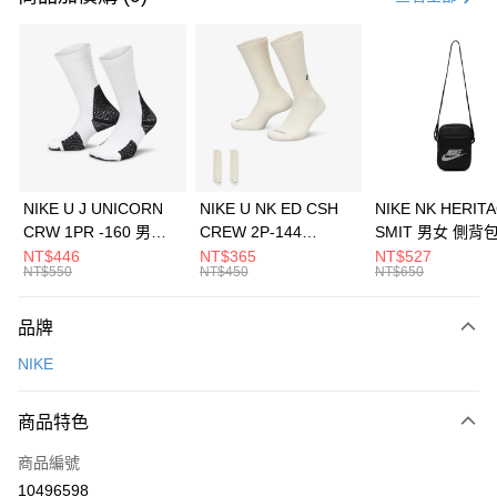
信用卡分期付款
3 期 0 利率 每期
NT$1,026
21家銀行
合作金庫商業銀行
第一商業銀行
LINE Pay
華南商業銀行
彰化商業銀行
Apple Pay
上海商業儲蓄銀行
台北富邦商業銀行
國泰世華商業銀行
兆豐國際商業銀行
悠遊付
臺灣中小企業銀行
台中商業銀行
NIKE U J UNICORN
NIKE U NK ED CSH
NIKE NK HERIT
匯豐（台灣）商業銀行
華泰商業銀行
CRW 1PR -160 男女
CREW 2P-144
SMIT 男女 側背
全盈+PAY
聯邦商業銀行
遠東國際商業銀行
中統襪 FZ3393100
EMBRDY 男女 短統襪
BA5871010
NT$446
NT$365
NT$527
元大商業銀行
永豐商業銀行
NT$550
NT$450
NT$650
AFTEE先享後付
FZ3073133
玉山商業銀行
星展（台灣）商業銀行
相關說明
台新國際商業銀行
中國信託商業銀行
品牌
【關於「AFTEE先享後付」】
台灣樂天信用卡公司
AFTEE先享後付是「在收到商品之後才付款」的支付方式。 讓您購物簡單
運送方式
NIKE
便利好安心！
１．簡單：不需註冊會員、不需綁卡、不需儲值。
7-11取貨(快速到店)
２．便利：只要手機號碼，簡訊認證，即可結帳。
商品特色
每筆NT$100，滿NT$1,500(含以上)免運費
３．安心：先確認商品／服務後，再付款。
商品編號
宅配
【「AFTEE先享後付」結帳流程】
１．於結帳方式選擇「AFTEE先享後付」後，將跳轉至「AFTEE先享後付」
10496598
每筆NT$100，滿NT$1,500(含以上)免運費