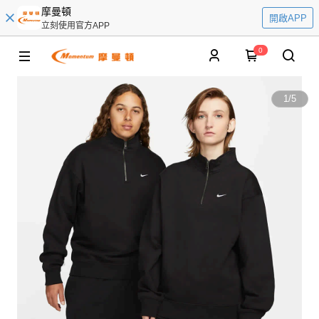
摩曼頓
開啟APP
立刻使用官方APP
0
1
/
5