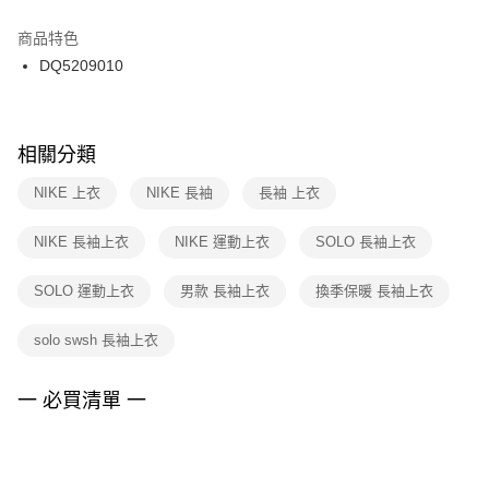
結帳頁面，進行簡訊認證並確認金額後，即可完成結帳。
２．訂單成立數日內，您將收到繳費通知簡訊。
商品特色
付款後門市自取
３．收到繳費通知簡訊後14天內，點擊此簡訊中的連結，可透過四大超商／
DQ5209010
每筆NT$100，滿NT$1,500(含以上)免運費
ATM／網路銀行／等多元方式進行付款，方視為交易完成。
※ 請注意：結帳手續完成當下不需立刻繳費，但若您需要取消訂單，請聯絡
購買商品的店家。未經商家同意取消之訂單仍視為有效，需透過AFTEE先享
後付繳納相關費用。
※ 交易是否成功請以「AFTEE先享後付 」之結帳頁面顯示為準，若有關於
相關分類
是否繳費成功／繳費後需取消欲退款等相關疑問，請聯繫「AFTEE先享後付
客戶支援中心」
https://netprotections.freshdesk.com/support/home
NIKE 上衣
NIKE 長袖
長袖 上衣
【注意事項】
NIKE 長袖上衣
NIKE 運動上衣
SOLO 長袖上衣
１．透過由恩沛科技股份有限公司提供之「AFTEE先享後付」服務完成之交
易，需依本服務之必要範圍內提供個人資料，並將交易相關給付款項請求債
權轉讓予恩沛科技股份有限公司。
SOLO 運動上衣
男款 長袖上衣
換季保暖 長袖上衣
２．關於個人資料處理事宜，請瀏覽以下網址：
https://aftee.tw/terms/#terms3
solo swsh 長袖上衣
３．未成年的使用者請事先徵得法定代理人或監護人之同意方可使用
「AFTEE先享後付」，若未經同意申辦者引起之損失，本公司不負相關責
任。
一 必買清單 一
４．使用「AFTEE先享後付」時，將依據個別帳號之用戶狀況，依本公司即
時審查核予不同之上限額度；若仍有額度不足之情形，本公司將視審查結果
請求用戶進行身份認證。
５．嚴禁一人註冊多個帳號或使用他人資訊註冊。若發現惡意使用之情形，
恩沛科技股份有限公司將有權停止該用戶之使用額度並採取法律行動。