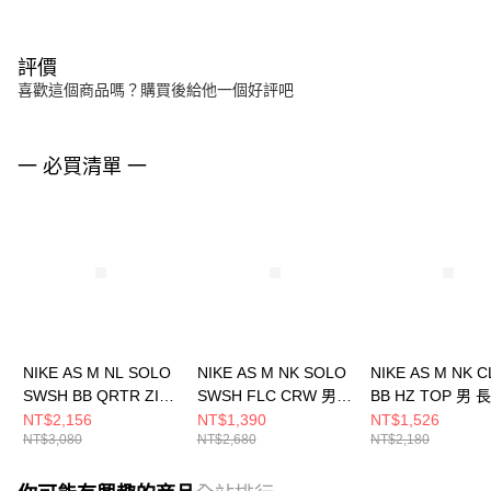
評價
喜歡這個商品嗎？購買後給他一個好評吧
一 必買清單 一
NIKE AS M NL SOLO
NIKE AS M NK SOLO
NIKE AS M NK 
SWSH BB QRTR ZIP
SWSH FLC CRW 男
BB HZ TOP 男
男 長袖上衣
長袖上衣 DX1362063
衣 FN3865063
NT$2,156
NT$1,390
NT$1,526
NT$3,080
NT$2,680
NT$2,180
HV1095010