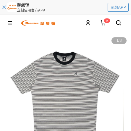
摩曼頓
開啟APP
立刻使用官方APP
0
1
/
8