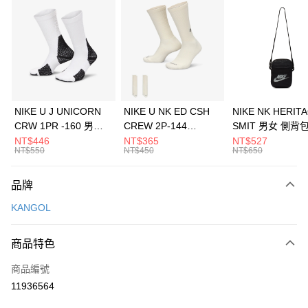
信用卡分期付款
3 期 0 利率 每期
NT$360
21家銀行
合作金庫商業銀行
第一商業銀行
LINE Pay
華南商業銀行
彰化商業銀行
Apple Pay
上海商業儲蓄銀行
台北富邦商業銀行
國泰世華商業銀行
兆豐國際商業銀行
悠遊付
臺灣中小企業銀行
台中商業銀行
NIKE U J UNICORN
NIKE U NK ED CSH
NIKE NK HERIT
匯豐（台灣）商業銀行
華泰商業銀行
CRW 1PR -160 男女
CREW 2P-144
SMIT 男女 側背
全盈+PAY
聯邦商業銀行
遠東國際商業銀行
中統襪 FZ3393100
EMBRDY 男女 短統襪
BA5871010
NT$446
NT$365
NT$527
元大商業銀行
永豐商業銀行
NT$550
NT$450
NT$650
AFTEE先享後付
FZ3073133
玉山商業銀行
星展（台灣）商業銀行
相關說明
台新國際商業銀行
中國信託商業銀行
品牌
【關於「AFTEE先享後付」】
台灣樂天信用卡公司
AFTEE先享後付是「在收到商品之後才付款」的支付方式。 讓您購物簡單
運送方式
KANGOL
便利好安心！
１．簡單：不需註冊會員、不需綁卡、不需儲值。
7-11取貨(快速到店)
２．便利：只要手機號碼，簡訊認證，即可結帳。
商品特色
每筆NT$100，滿NT$1,500(含以上)免運費
３．安心：先確認商品／服務後，再付款。
商品編號
宅配
【「AFTEE先享後付」結帳流程】
１．於結帳方式選擇「AFTEE先享後付」後，將跳轉至「AFTEE先享後付」
11936564
每筆NT$100，滿NT$1,500(含以上)免運費
結帳頁面，進行簡訊認證並確認金額後，即可完成結帳。