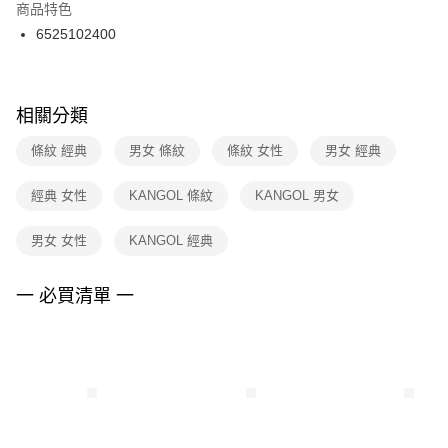
２．訂單成立數日內，您將收到繳費通知簡訊。
商品特色
付款後門市自取
３．收到繳費通知簡訊後14天內，點擊此簡訊中的連結，可透過四大超商／
6525102400
每筆NT$100，滿NT$1,500(含以上)免運費
ATM／網路銀行／等多元方式進行付款，方視為交易完成。
※ 請注意：結帳手續完成當下不需立刻繳費，但若您需要取消訂單，請聯絡
購買商品的店家。未經商家同意取消之訂單仍視為有效，需透過AFTEE先享
後付繳納相關費用。
※ 交易是否成功請以「AFTEE先享後付 」之結帳頁面顯示為準，若有關於
相關分類
是否繳費成功／繳費後需取消欲退款等相關疑問，請聯繫「AFTEE先享後付
客戶支援中心」
https://netprotections.freshdesk.com/support/home
條紋 經典
男女 條紋
條紋 女性
男女 經典
【注意事項】
經典 女性
KANGOL 條紋
KANGOL 男女
１．透過由恩沛科技股份有限公司提供之「AFTEE先享後付」服務完成之交
易，需依本服務之必要範圍內提供個人資料，並將交易相關給付款項請求債
權轉讓予恩沛科技股份有限公司。
男女 女性
KANGOL 經典
２．關於個人資料處理事宜，請瀏覽以下網址：
https://aftee.tw/terms/#terms3
３．未成年的使用者請事先徵得法定代理人或監護人之同意方可使用
一 必買清單 一
「AFTEE先享後付」，若未經同意申辦者引起之損失，本公司不負相關責
任。
４．使用「AFTEE先享後付」時，將依據個別帳號之用戶狀況，依本公司即
時審查核予不同之上限額度；若仍有額度不足之情形，本公司將視審查結果
請求用戶進行身份認證。
５．嚴禁一人註冊多個帳號或使用他人資訊註冊。若發現惡意使用之情形，
恩沛科技股份有限公司將有權停止該用戶之使用額度並採取法律行動。