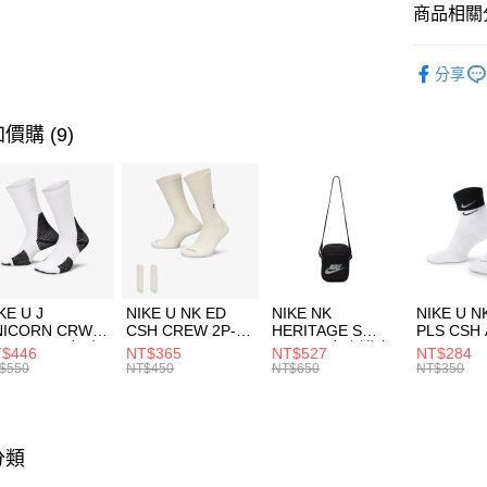
聯邦商
商品相關分
元大商
AFTEE先
玉山商
品牌
KA
相關說明
分享
台新國
【關於「A
男性商品
台灣樂
AFTEE
便利好安
兒童/青少
運送方式
價購 (9)
１．簡單
２．便利
促銷活動
7-11取貨
３．安心
每筆NT$1
【「AFT
宅配
１．於結帳
付」結帳
每筆NT$1
２．訂單
３．收到繳
付款後門
KE U J
NIKE U NK ED
NIKE NK
NIKE U N
／ATM／
NICORN CRW
CSH CREW 2P-
HERITAGE S
PLS CSH 
每筆NT$1
※ 請注意
R -160 男女 中
144 EMBRDY 男
SMIT 男女 側背包
144 DBL
$446
NT$365
NT$527
NT$284
絡購買商品
襪 FZ3393100
女 短統襪
BA5871010
襪 DH405
$550
NT$450
NT$650
NT$350
先享後付
FZ3073133
※ 交易是
是否繳費成
付客戶支
分類
【注意事