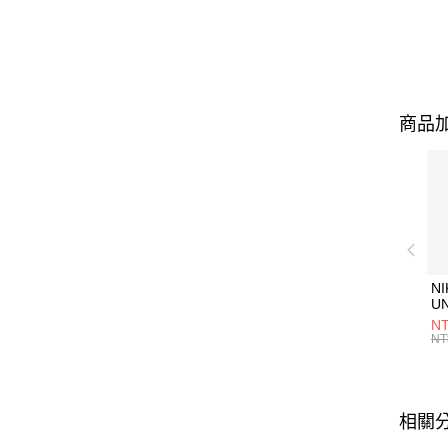
商品加
NI
U
1P
NT
統
NT
相關