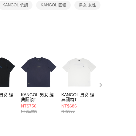
恩沛科技股份有限公司提供之「AFTEE先享後付」服務完成之
KANGOL 低調
KANGOL 圓領
男女 女性
依本服務之必要範圍內提供個人資料，並將交易相關給付款項請
讓予恩沛科技股份有限公司。
個人資料處理事宜，請瀏覽以下網址：
ee.tw/terms/#terms3
年的使用者請事先徵得法定代理人或監護人之同意方可使用
E先享後付」，若未經同意申辦者引起之損失，本公司不負相關責
AFTEE先享後付」時，將依據個別帳號之用戶狀況，依本公司
核予不同之上限額度；若仍有額度不足之情形，本公司將視審查
用戶進行身份認證。
一人註冊多個帳號或使用他人資訊註冊。若發現惡意使用之情
科技股份有限公司將有權停止該用戶之使用額度並採取法律行
 男女 經
KANGOL 男女 經
KANGOL 男女 經
KANGOL 男女 經
典圓領T
典圓領T
典圓領T
20
6525101280
6525100100
6525100180
NT$756
NT$686
NT$686
NT$1,080
NT$980
NT$980