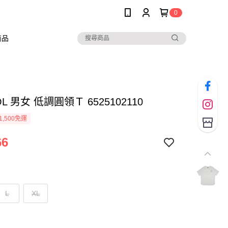
0
商品
L 男女 低調圓領Ｔ 6525102110
1,500免運
66
L
XL