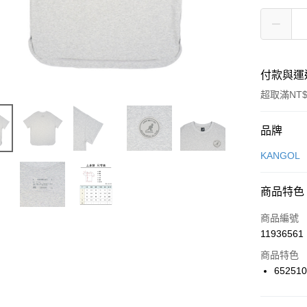
付款與運
超取滿NT$
付款方式
品牌
信用卡一
KANGOL
信用卡分
商品特色
3 期 
商品編號
合作金
LINE Pay
11936561
華南商
Apple Pay
上海商
商品特色
國泰世
652510
悠遊付
臺灣中
匯豐（
全盈+PAY