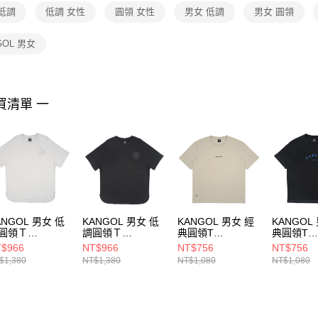
１．透過由
低調
低調 女性
圓領 女性
男女 低調
男女 圓領
交易，需
求債權轉
２．關於
GOL 男女
https://aft
３．未成
「AFTE
任。
買清單 一
４．使用「
即時審查
結果請求
５．嚴禁
形，恩沛
動。
ANGOL 男女 低
KANGOL 男女 低
KANGOL 男女 經
KANGOL
圓領Ｔ
調圓領Ｔ
典圓領T
典圓領T
25102109
6525102120
6525101232
65251002
$966
NT$966
NT$756
NT$756
$1,380
NT$1,380
NT$1,080
NT$1,080