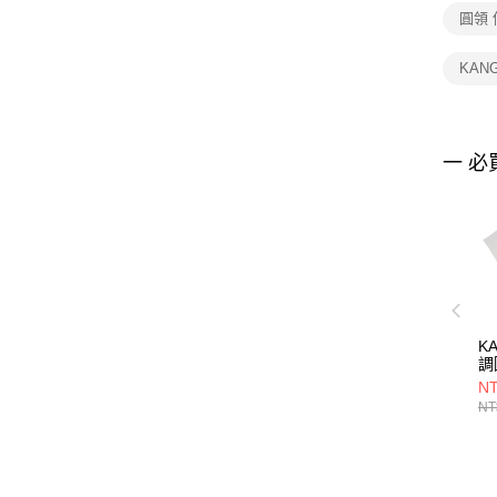
圓領 
KAN
一 必
K
調
65
NT
NT