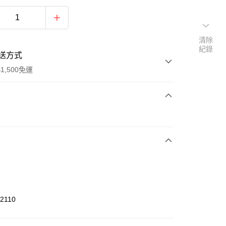
清除
紀錄
送方式
1,500免運
次付款
期付款
0 利率 每期
NT$460
21家銀行
庫商業銀行
第一商業銀行
業銀行
彰化商業銀行
業儲蓄銀行
台北富邦商業銀行
華商業銀行
兆豐國際商業銀行
2110
小企業銀行
台中商業銀行
台灣）商業銀行
華泰商業銀行