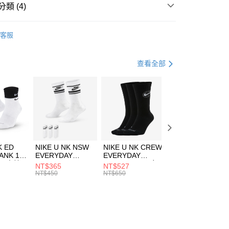
業銀行
遠東國際商業銀行
類 (4)
業銀行
永豐商業銀行
享後付
業銀行
星展（台灣）商業銀行
NGOL
全系列服飾
客服
際商業銀行
中國信託商業銀行
FTEE先享後付」】
上衣
短袖上衣
天信用卡公司
先享後付是「在收到商品之後才付款」的支付方式。 讓您購物簡單
心！
年
上衣
短袖上衣
查看全部
：不需註冊會員、不需綁卡、不需儲值。
：只要手機號碼，簡訊認證，即可結帳。
清爽穿搭｜短袖上衣4折起
(快速到店)
：先確認商品／服務後，再付款。
00，滿NT$1,500(含以上)免運費
EE先享後付」結帳流程】
方式選擇「AFTEE先享後付」後，將跳轉至「AFTEE先享後
頁面，進行簡訊認證並確認金額後，即可完成結帳。
00，滿NT$1,500(含以上)免運費
成立數日內，您將收到繳費通知簡訊。
費通知簡訊後14天內，點擊此簡訊中的連結，可透過四大超商
市自取
K ED
NIKE U NK NSW
NIKE U NK CREW
NIKE U NK
網路銀行／等多元方式進行付款，方視為交易完成。
ANK 1P
EVERYDAY
EVERYDAY
EVERYDAY LTW
00，滿NT$1,500(含以上)免運費
：結帳手續完成當下不需立刻繳費，但若您需要取消訂單，請聯
 男 中統
ESSENTIAL CR
BBALL 3PR 男女
ANKLE 3PR 男女
NT$365
NT$527
NT$365
的店家。未經商家同意取消之訂單仍視為有效，需透過AFTEE
8104
男女 短統襪
長統襪
踝襪 SX7677010
NT$450
NT$650
NT$450
繳納相關費用。
DX5089103
DA2123010
否成功請以「AFTEE先享後付 」之結帳頁面顯示為準，若有關於
功／繳費後需取消欲退款等相關疑問，請聯繫「AFTEE先享後
援中心」
https://netprotections.freshdesk.com/support/home
項】