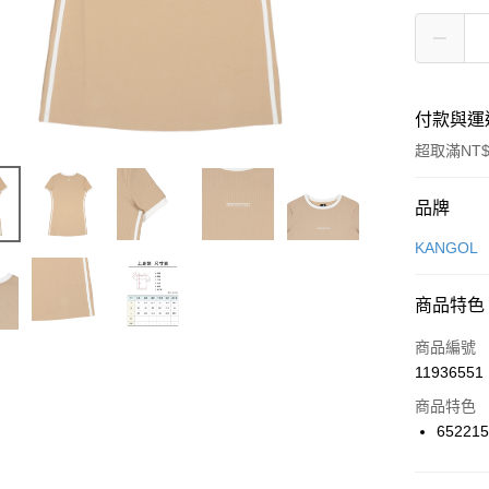
付款與運
超取滿NT$
付款方式
品牌
信用卡一
KANGOL
信用卡分
商品特色
3 期 
商品編號
合作金
LINE Pay
11936551
華南商
Apple Pay
上海商
商品特色
國泰世
65221
悠遊付
臺灣中
匯豐（
全盈+PAY