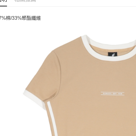
67%棉/33%聚酯纖維