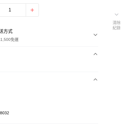
清除
紀錄
送方式
1,500免運
次付款
期付款
0 利率 每期
NT$393
21家銀行
庫商業銀行
第一商業銀行
業銀行
彰化商業銀行
業儲蓄銀行
台北富邦商業銀行
華商業銀行
兆豐國際商業銀行
58032
小企業銀行
台中商業銀行
台灣）商業銀行
華泰商業銀行