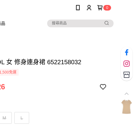
0
商品
L 女 修身連身裙 6522158032
1,500免運
26
M
L