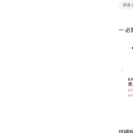
修身
一 必
K
連
65
NT
NT
詳細