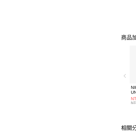
商品加
NI
U
1P
NT
統
NT
相關