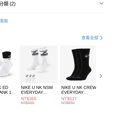
業銀行
遠東國際商業銀行
類 (2)
業銀行
永豐商業銀行
享後付
業銀行
星展（台灣）商業銀行
NGOL
全系列服飾
客服
際商業銀行
中國信託商業銀行
FTEE先享後付」】
上衣
連身服飾
天信用卡公司
先享後付是「在收到商品之後才付款」的支付方式。 讓您購物簡單
心！
查看全部
：不需註冊會員、不需綁卡、不需儲值。
：只要手機號碼，簡訊認證，即可結帳。
(快速到店)
：先確認商品／服務後，再付款。
00，滿NT$1,500(含以上)免運費
EE先享後付」結帳流程】
方式選擇「AFTEE先享後付」後，將跳轉至「AFTEE先享後
頁面，進行簡訊認證並確認金額後，即可完成結帳。
00，滿NT$1,500(含以上)免運費
成立數日內，您將收到繳費通知簡訊。
費通知簡訊後14天內，點擊此簡訊中的連結，可透過四大超商
市自取
K ED
NIKE U NK NSW
NIKE U NK CREW
NIKE U NK
網路銀行／等多元方式進行付款，方視為交易完成。
ANK 1P
EVERYDAY
EVERYDAY
EVERYDAY LTW
00，滿NT$1,500(含以上)免運費
：結帳手續完成當下不需立刻繳費，但若您需要取消訂單，請聯
 男 中統
ESSENTIAL CR
BBALL 3PR 男女
ANKLE 3PR 男女
NT$365
NT$527
NT$365
的店家。未經商家同意取消之訂單仍視為有效，需透過AFTEE
8104
男女 短統襪
長統襪
踝襪 SX7677010
NT$450
NT$650
NT$450
繳納相關費用。
DX5089103
DA2123010
否成功請以「AFTEE先享後付 」之結帳頁面顯示為準，若有關於
功／繳費後需取消欲退款等相關疑問，請聯繫「AFTEE先享後
援中心」
https://netprotections.freshdesk.com/support/home
項】