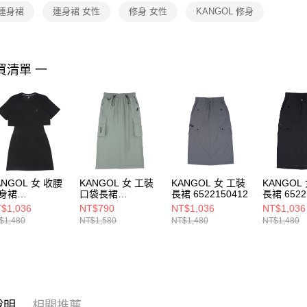
１．透過由
 連身裙
連身裙 女性
修身 女性
KANGOL 修身
交易，需
求債權轉
２．關於
https://aft
３．未成
買清單 一
「AFTE
任。
４．使用「
即時審查
結果請求
５．嚴禁
形，恩沛
動。
ANGOL 女 收腰
KANGOL 女 工裝
KANGOL 女 工裝
KANGOL
身裙
口袋長裙
長裙 6522150412
長裙 6522
22158120
6422157071
$1,036
NT$790
NT$1,036
NT$1,036
$1,480
NT$1,580
NT$1,480
NT$1,480
說明
相關推薦