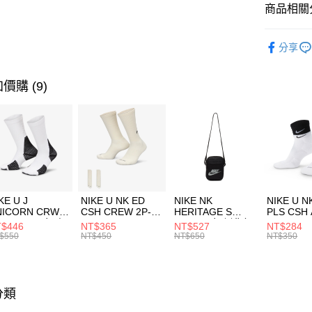
聯邦商
商品相關分
元大商
AFTEE先
玉山商
品牌
KA
相關說明
分享
台新國
【關於「A
女性商品
台灣樂
AFTEE
便利好安
運送方式
價購 (9)
１．簡單
２．便利
7-11取貨
３．安心
每筆NT$1
【「AFT
宅配
１．於結帳
付」結帳
每筆NT$1
２．訂單
３．收到繳
付款後門
KE U J
NIKE U NK ED
NIKE NK
NIKE U N
／ATM／
NICORN CRW
CSH CREW 2P-
HERITAGE S
PLS CSH 
每筆NT$1
※ 請注意
R -160 男女 中
144 EMBRDY 男
SMIT 男女 側背包
144 DBL
$446
NT$365
NT$527
NT$284
絡購買商品
襪 FZ3393100
女 短統襪
BA5871010
襪 DH405
$550
NT$450
NT$650
NT$350
先享後付
FZ3073133
※ 交易是
是否繳費成
付客戶支
分類
【注意事