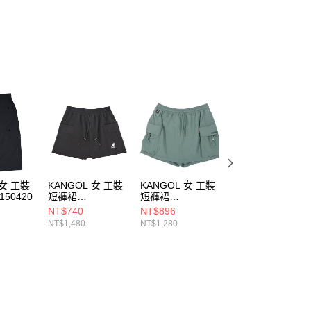
恩沛科技股份有限公司提供之「AFTEE先享後付」服務完成之
依本服務之必要範圍內提供個人資料，並將交易相關給付款項請
讓予恩沛科技股份有限公司。
個人資料處理事宜，請瀏覽以下網址：
ee.tw/terms/#terms3
年的使用者請事先徵得法定代理人或監護人之同意方可使用
E先享後付」，若未經同意申辦者引起之損失，本公司不負相關責
AFTEE先享後付」時，將依據個別帳號之用戶狀況，依本公司
核予不同之上限額度；若仍有額度不足之情形，本公司將視審查
用戶進行身份認證。
一人註冊多個帳號或使用他人資訊註冊。若發現惡意使用之情
科技股份有限公司將有權停止該用戶之使用額度並採取法律行
 女 工裝
KANGOL 女 工裝
KANGOL 女 工裝
KANGOL 女 工裝
150420
短褲裙
短褲裙
短褲裙
6422150620
6522150172
6522150120
NT$740
NT$896
NT$896
NT$1,480
NT$1,280
NT$1,280