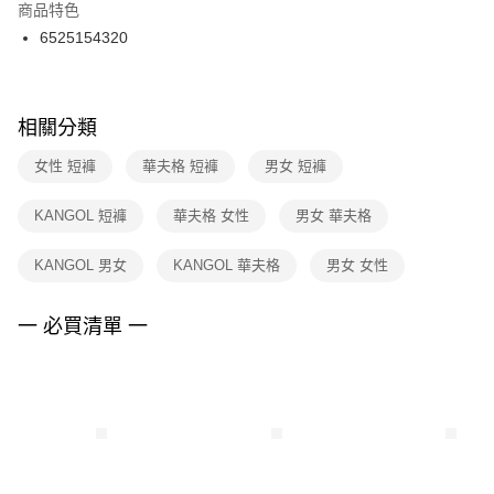
２．訂單成立數日內，您將收到繳費通知簡訊。
商品特色
付款後門市自取
３．收到繳費通知簡訊後14天內，點擊此簡訊中的連結，可透過四大超商／
6525154320
每筆NT$100，滿NT$1,500(含以上)免運費
ATM／網路銀行／等多元方式進行付款，方視為交易完成。
※ 請注意：結帳手續完成當下不需立刻繳費，但若您需要取消訂單，請聯絡
購買商品的店家。未經商家同意取消之訂單仍視為有效，需透過AFTEE先享
後付繳納相關費用。
※ 交易是否成功請以「AFTEE先享後付 」之結帳頁面顯示為準，若有關於
相關分類
是否繳費成功／繳費後需取消欲退款等相關疑問，請聯繫「AFTEE先享後付
客戶支援中心」
https://netprotections.freshdesk.com/support/home
女性 短褲
華夫格 短褲
男女 短褲
【注意事項】
KANGOL 短褲
華夫格 女性
男女 華夫格
１．透過由恩沛科技股份有限公司提供之「AFTEE先享後付」服務完成之交
易，需依本服務之必要範圍內提供個人資料，並將交易相關給付款項請求債
權轉讓予恩沛科技股份有限公司。
KANGOL 男女
KANGOL 華夫格
男女 女性
２．關於個人資料處理事宜，請瀏覽以下網址：
https://aftee.tw/terms/#terms3
３．未成年的使用者請事先徵得法定代理人或監護人之同意方可使用
一 必買清單 一
「AFTEE先享後付」，若未經同意申辦者引起之損失，本公司不負相關責
任。
４．使用「AFTEE先享後付」時，將依據個別帳號之用戶狀況，依本公司即
時審查核予不同之上限額度；若仍有額度不足之情形，本公司將視審查結果
請求用戶進行身份認證。
５．嚴禁一人註冊多個帳號或使用他人資訊註冊。若發現惡意使用之情形，
恩沛科技股份有限公司將有權停止該用戶之使用額度並採取法律行動。