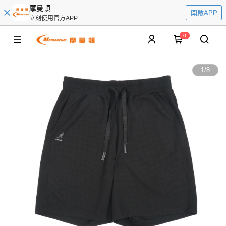
摩曼頓
開啟APP
立刻使用官方APP
0
1
/
8