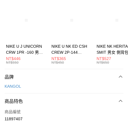
信用卡分期付款
3 期 0 利率 每期
NT$426
21家銀行
合作金庫商業銀行
第一商業銀行
LINE Pay
華南商業銀行
彰化商業銀行
Apple Pay
上海商業儲蓄銀行
台北富邦商業銀行
國泰世華商業銀行
兆豐國際商業銀行
悠遊付
臺灣中小企業銀行
台中商業銀行
NIKE U J UNICORN
NIKE U NK ED CSH
NIKE NK HERIT
匯豐（台灣）商業銀行
華泰商業銀行
CRW 1PR -160 男女
CREW 2P-144
SMIT 男女 側背
全盈+PAY
聯邦商業銀行
遠東國際商業銀行
中統襪 FZ3393100
EMBRDY 男女 短統襪
BA5871010
NT$446
NT$365
NT$527
元大商業銀行
永豐商業銀行
NT$550
NT$450
NT$650
AFTEE先享後付
FZ3073133
玉山商業銀行
星展（台灣）商業銀行
相關說明
台新國際商業銀行
中國信託商業銀行
品牌
【關於「AFTEE先享後付」】
台灣樂天信用卡公司
AFTEE先享後付是「在收到商品之後才付款」的支付方式。 讓您購物簡單
運送方式
KANGOL
便利好安心！
１．簡單：不需註冊會員、不需綁卡、不需儲值。
7-11取貨(快速到店)
２．便利：只要手機號碼，簡訊認證，即可結帳。
商品特色
每筆NT$100，滿NT$1,500(含以上)免運費
３．安心：先確認商品／服務後，再付款。
商品編號
宅配
【「AFTEE先享後付」結帳流程】
１．於結帳方式選擇「AFTEE先享後付」後，將跳轉至「AFTEE先享後付」
11897407
每筆NT$100，滿NT$1,500(含以上)免運費
結帳頁面，進行簡訊認證並確認金額後，即可完成結帳。