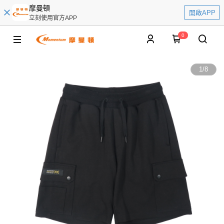
摩曼頓
開啟APP
立刻使用官方APP
0
1
/
8