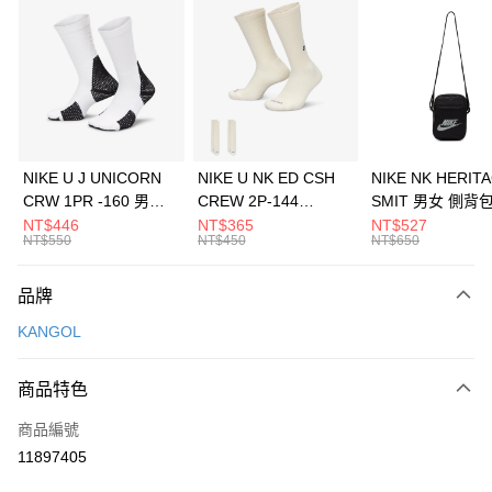
信用卡分期付款
3 期 0 利率 每期
NT$526
21家銀行
合作金庫商業銀行
第一商業銀行
LINE Pay
華南商業銀行
彰化商業銀行
Apple Pay
上海商業儲蓄銀行
台北富邦商業銀行
國泰世華商業銀行
兆豐國際商業銀行
悠遊付
臺灣中小企業銀行
台中商業銀行
NIKE U J UNICORN
NIKE U NK ED CSH
NIKE NK HERIT
匯豐（台灣）商業銀行
華泰商業銀行
CRW 1PR -160 男女
CREW 2P-144
SMIT 男女 側背
全盈+PAY
聯邦商業銀行
遠東國際商業銀行
中統襪 FZ3393100
EMBRDY 男女 短統襪
BA5871010
NT$446
NT$365
NT$527
元大商業銀行
永豐商業銀行
NT$550
NT$450
NT$650
AFTEE先享後付
FZ3073133
玉山商業銀行
星展（台灣）商業銀行
相關說明
台新國際商業銀行
中國信託商業銀行
品牌
【關於「AFTEE先享後付」】
台灣樂天信用卡公司
AFTEE先享後付是「在收到商品之後才付款」的支付方式。 讓您購物簡單
運送方式
KANGOL
便利好安心！
１．簡單：不需註冊會員、不需綁卡、不需儲值。
7-11取貨(快速到店)
２．便利：只要手機號碼，簡訊認證，即可結帳。
商品特色
每筆NT$100，滿NT$1,500(含以上)免運費
３．安心：先確認商品／服務後，再付款。
商品編號
宅配
【「AFTEE先享後付」結帳流程】
１．於結帳方式選擇「AFTEE先享後付」後，將跳轉至「AFTEE先享後付」
11897405
每筆NT$100，滿NT$1,500(含以上)免運費
結帳頁面，進行簡訊認證並確認金額後，即可完成結帳。