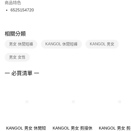
２．訂單成立數日內，您將收到繳費通知簡訊。
商品特色
付款後門市自取
３．收到繳費通知簡訊後14天內，點擊此簡訊中的連結，可透過四大超商／
6525154720
每筆NT$100，滿NT$1,500(含以上)免運費
ATM／網路銀行／等多元方式進行付款，方視為交易完成。
※ 請注意：結帳手續完成當下不需立刻繳費，但若您需要取消訂單，請聯絡
購買商品的店家。未經商家同意取消之訂單仍視為有效，需透過AFTEE先享
後付繳納相關費用。
※ 交易是否成功請以「AFTEE先享後付 」之結帳頁面顯示為準，若有關於
相關分類
是否繳費成功／繳費後需取消欲退款等相關疑問，請聯繫「AFTEE先享後付
客戶支援中心」
https://netprotections.freshdesk.com/support/home
男女 休閒短褲
KANGOL 休閒短褲
KANGOL 男女
【注意事項】
男女 女性
１．透過由恩沛科技股份有限公司提供之「AFTEE先享後付」服務完成之交
易，需依本服務之必要範圍內提供個人資料，並將交易相關給付款項請求債
權轉讓予恩沛科技股份有限公司。
一 必買清單 一
２．關於個人資料處理事宜，請瀏覽以下網址：
https://aftee.tw/terms/#terms3
３．未成年的使用者請事先徵得法定代理人或監護人之同意方可使用
「AFTEE先享後付」，若未經同意申辦者引起之損失，本公司不負相關責
任。
４．使用「AFTEE先享後付」時，將依據個別帳號之用戶狀況，依本公司即
時審查核予不同之上限額度；若仍有額度不足之情形，本公司將視審查結果
請求用戶進行身份認證。
５．嚴禁一人註冊多個帳號或使用他人資訊註冊。若發現惡意使用之情形，
恩沛科技股份有限公司將有權停止該用戶之使用額度並採取法律行動。
KANGOL 男女 休閒短
KANGOL 男女 剪接休
KANGOL 男女 