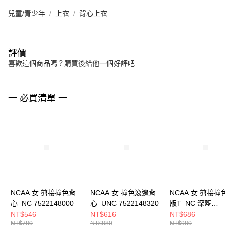
兒童/青少年
上衣
背心上衣
評價
喜歡這個商品嗎？購買後給他一個好評吧
一 必買清單 一
NCAA 女 剪接撞色背
NCAA 女 撞色滾邊背
NCAA 女 剪接撞
心_NC 7522148000
心_UNC 7522148320
版T_NC 深藍
7522100680
NT$546
NT$616
NT$686
NT$780
NT$880
NT$980