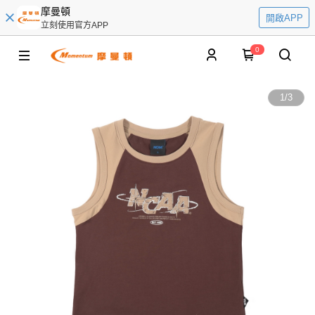
摩曼頓
開啟APP
立刻使用官方APP
0
1
/
3