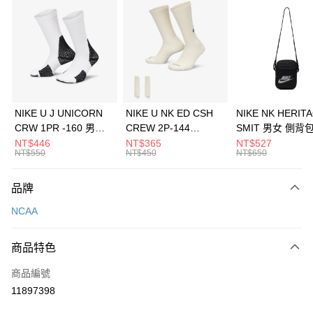
信用卡分期付款
3 期 0 利率 每期
NT$260
21家銀行
合作金庫商業銀行
第一商業銀行
LINE Pay
華南商業銀行
彰化商業銀行
Apple Pay
上海商業儲蓄銀行
台北富邦商業銀行
國泰世華商業銀行
兆豐國際商業銀行
悠遊付
臺灣中小企業銀行
台中商業銀行
NIKE U J UNICORN
NIKE U NK ED CSH
NIKE NK HERIT
匯豐（台灣）商業銀行
華泰商業銀行
CRW 1PR -160 男女
CREW 2P-144
SMIT 男女 側背
全盈+PAY
聯邦商業銀行
遠東國際商業銀行
中統襪 FZ3393100
EMBRDY 男女 短統襪
BA5871010
NT$446
NT$365
NT$527
元大商業銀行
永豐商業銀行
NT$550
NT$450
NT$650
AFTEE先享後付
FZ3073133
玉山商業銀行
星展（台灣）商業銀行
相關說明
台新國際商業銀行
中國信託商業銀行
品牌
【關於「AFTEE先享後付」】
台灣樂天信用卡公司
AFTEE先享後付是「在收到商品之後才付款」的支付方式。 讓您購物簡單
運送方式
NCAA
便利好安心！
１．簡單：不需註冊會員、不需綁卡、不需儲值。
7-11取貨(快速到店)
２．便利：只要手機號碼，簡訊認證，即可結帳。
商品特色
每筆NT$100，滿NT$1,500(含以上)免運費
３．安心：先確認商品／服務後，再付款。
商品編號
宅配
【「AFTEE先享後付」結帳流程】
１．於結帳方式選擇「AFTEE先享後付」後，將跳轉至「AFTEE先享後付」
11897398
每筆NT$100，滿NT$1,500(含以上)免運費
結帳頁面，進行簡訊認證並確認金額後，即可完成結帳。