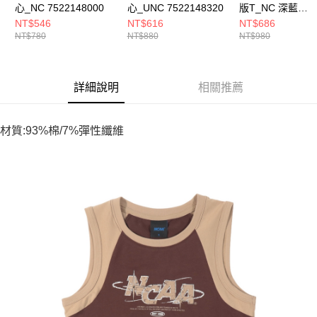
心_NC 7522148000
心_UNC 7522148320
版T_NC 深藍
7522100680
NT$546
NT$616
NT$686
NT$780
NT$880
NT$980
詳細說明
相關推薦
材質:93%棉/7%彈性纖維