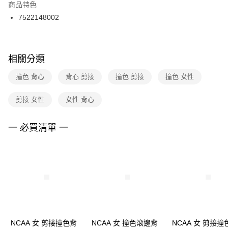
２．訂單成立數日內，您將收到繳費通知簡訊。
商品特色
付款後門市自取
３．收到繳費通知簡訊後14天內，點擊此簡訊中的連結，可透過四大超商／
7522148002
每筆NT$100，滿NT$1,500(含以上)免運費
ATM／網路銀行／等多元方式進行付款，方視為交易完成。
※ 請注意：結帳手續完成當下不需立刻繳費，但若您需要取消訂單，請聯絡
購買商品的店家。未經商家同意取消之訂單仍視為有效，需透過AFTEE先享
後付繳納相關費用。
※ 交易是否成功請以「AFTEE先享後付 」之結帳頁面顯示為準，若有關於
相關分類
是否繳費成功／繳費後需取消欲退款等相關疑問，請聯繫「AFTEE先享後付
客戶支援中心」
https://netprotections.freshdesk.com/support/home
撞色 背心
背心 剪接
撞色 剪接
撞色 女性
【注意事項】
剪接 女性
女性 背心
１．透過由恩沛科技股份有限公司提供之「AFTEE先享後付」服務完成之交
易，需依本服務之必要範圍內提供個人資料，並將交易相關給付款項請求債
權轉讓予恩沛科技股份有限公司。
一 必買清單 一
２．關於個人資料處理事宜，請瀏覽以下網址：
https://aftee.tw/terms/#terms3
３．未成年的使用者請事先徵得法定代理人或監護人之同意方可使用
「AFTEE先享後付」，若未經同意申辦者引起之損失，本公司不負相關責
任。
４．使用「AFTEE先享後付」時，將依據個別帳號之用戶狀況，依本公司即
時審查核予不同之上限額度；若仍有額度不足之情形，本公司將視審查結果
請求用戶進行身份認證。
５．嚴禁一人註冊多個帳號或使用他人資訊註冊。若發現惡意使用之情形，
恩沛科技股份有限公司將有權停止該用戶之使用額度並採取法律行動。
NCAA 女 剪接撞色背
NCAA 女 撞色滾邊背
NCAA 女 剪接撞