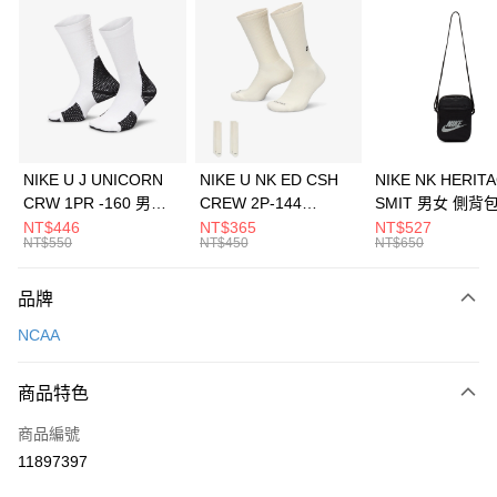
信用卡分期付款
3 期 0 利率 每期
NT$260
21家銀行
合作金庫商業銀行
第一商業銀行
LINE Pay
華南商業銀行
彰化商業銀行
Apple Pay
上海商業儲蓄銀行
台北富邦商業銀行
國泰世華商業銀行
兆豐國際商業銀行
悠遊付
臺灣中小企業銀行
台中商業銀行
NIKE U J UNICORN
NIKE U NK ED CSH
NIKE NK HERIT
匯豐（台灣）商業銀行
華泰商業銀行
CRW 1PR -160 男女
CREW 2P-144
SMIT 男女 側背
全盈+PAY
聯邦商業銀行
遠東國際商業銀行
中統襪 FZ3393100
EMBRDY 男女 短統襪
BA5871010
NT$446
NT$365
NT$527
元大商業銀行
永豐商業銀行
NT$550
NT$450
NT$650
AFTEE先享後付
FZ3073133
玉山商業銀行
星展（台灣）商業銀行
相關說明
台新國際商業銀行
中國信託商業銀行
品牌
【關於「AFTEE先享後付」】
台灣樂天信用卡公司
AFTEE先享後付是「在收到商品之後才付款」的支付方式。 讓您購物簡單
運送方式
NCAA
便利好安心！
１．簡單：不需註冊會員、不需綁卡、不需儲值。
7-11取貨(快速到店)
２．便利：只要手機號碼，簡訊認證，即可結帳。
商品特色
每筆NT$100，滿NT$1,500(含以上)免運費
３．安心：先確認商品／服務後，再付款。
商品編號
宅配
【「AFTEE先享後付」結帳流程】
１．於結帳方式選擇「AFTEE先享後付」後，將跳轉至「AFTEE先享後付」
11897397
每筆NT$100，滿NT$1,500(含以上)免運費
結帳頁面，進行簡訊認證並確認金額後，即可完成結帳。