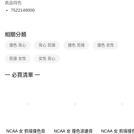
２．訂單成立數日內，您將收到繳費通知簡訊。
商品特色
付款後門市自取
３．收到繳費通知簡訊後14天內，點擊此簡訊中的連結，可透過四大超商／
7522148000
每筆NT$100，滿NT$1,500(含以上)免運費
ATM／網路銀行／等多元方式進行付款，方視為交易完成。
※ 請注意：結帳手續完成當下不需立刻繳費，但若您需要取消訂單，請聯絡
購買商品的店家。未經商家同意取消之訂單仍視為有效，需透過AFTEE先享
後付繳納相關費用。
※ 交易是否成功請以「AFTEE先享後付 」之結帳頁面顯示為準，若有關於
相關分類
是否繳費成功／繳費後需取消欲退款等相關疑問，請聯繫「AFTEE先享後付
客戶支援中心」
https://netprotections.freshdesk.com/support/home
撞色 背心
背心 剪接
撞色 剪接
撞色 女性
【注意事項】
剪接 女性
女性 背心
１．透過由恩沛科技股份有限公司提供之「AFTEE先享後付」服務完成之交
易，需依本服務之必要範圍內提供個人資料，並將交易相關給付款項請求債
權轉讓予恩沛科技股份有限公司。
一 必買清單 一
２．關於個人資料處理事宜，請瀏覽以下網址：
https://aftee.tw/terms/#terms3
３．未成年的使用者請事先徵得法定代理人或監護人之同意方可使用
「AFTEE先享後付」，若未經同意申辦者引起之損失，本公司不負相關責
任。
４．使用「AFTEE先享後付」時，將依據個別帳號之用戶狀況，依本公司即
時審查核予不同之上限額度；若仍有額度不足之情形，本公司將視審查結果
請求用戶進行身份認證。
５．嚴禁一人註冊多個帳號或使用他人資訊註冊。若發現惡意使用之情形，
恩沛科技股份有限公司將有權停止該用戶之使用額度並採取法律行動。
NCAA 女 剪接撞色背
NCAA 女 撞色滾邊背
NCAA 女 剪接撞