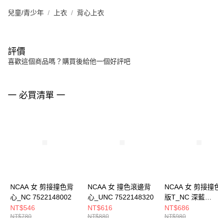
兒童/青少年
上衣
背心上衣
評價
喜歡這個商品嗎？購買後給他一個好評吧
一 必買清單 一
NCAA 女 剪接撞色背
NCAA 女 撞色滾邊背
NCAA 女 剪接撞
心_NC 7522148002
心_UNC 7522148320
版T_NC 深藍
7522100680
NT$546
NT$616
NT$686
NT$780
NT$880
NT$980