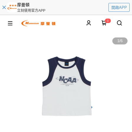
摩曼頓
開啟APP
立刻使用官方APP
0
1
/
6