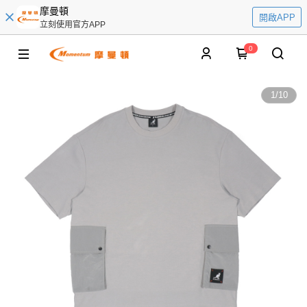
摩曼頓
開啟APP
立刻使用官方APP
0
1
/
10