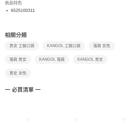
２．訂單成立數日內，您將收到繳費通知簡訊。
商品特色
付款後門市自取
３．收到繳費通知簡訊後14天內，點擊此簡訊中的連結，可透過四大超商／
6525100311
每筆NT$100，滿NT$1,500(含以上)免運費
ATM／網路銀行／等多元方式進行付款，方視為交易完成。
※ 請注意：結帳手續完成當下不需立刻繳費，但若您需要取消訂單，請聯絡
購買商品的店家。未經商家同意取消之訂單仍視為有效，需透過AFTEE先享
後付繳納相關費用。
※ 交易是否成功請以「AFTEE先享後付 」之結帳頁面顯示為準，若有關於
相關分類
是否繳費成功／繳費後需取消欲退款等相關疑問，請聯繫「AFTEE先享後付
客戶支援中心」
https://netprotections.freshdesk.com/support/home
男女 工裝口袋
KANGOL 工裝口袋
落肩 女性
【注意事項】
落肩 男女
KANGOL 落肩
KANGOL 男女
１．透過由恩沛科技股份有限公司提供之「AFTEE先享後付」服務完成之交
易，需依本服務之必要範圍內提供個人資料，並將交易相關給付款項請求債
權轉讓予恩沛科技股份有限公司。
男女 女性
２．關於個人資料處理事宜，請瀏覽以下網址：
https://aftee.tw/terms/#terms3
３．未成年的使用者請事先徵得法定代理人或監護人之同意方可使用
一 必買清單 一
「AFTEE先享後付」，若未經同意申辦者引起之損失，本公司不負相關責
任。
４．使用「AFTEE先享後付」時，將依據個別帳號之用戶狀況，依本公司即
時審查核予不同之上限額度；若仍有額度不足之情形，本公司將視審查結果
請求用戶進行身份認證。
５．嚴禁一人註冊多個帳號或使用他人資訊註冊。若發現惡意使用之情形，
恩沛科技股份有限公司將有權停止該用戶之使用額度並採取法律行動。