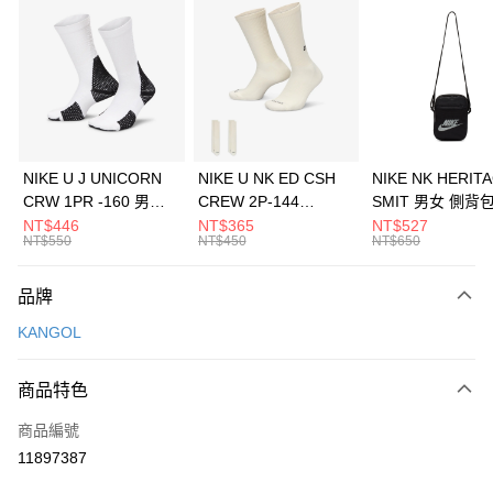
信用卡分期付款
3 期 0 利率 每期
NT$493
21家銀行
合作金庫商業銀行
第一商業銀行
LINE Pay
華南商業銀行
彰化商業銀行
Apple Pay
上海商業儲蓄銀行
台北富邦商業銀行
國泰世華商業銀行
兆豐國際商業銀行
悠遊付
臺灣中小企業銀行
台中商業銀行
NIKE U J UNICORN
NIKE U NK ED CSH
NIKE NK HERIT
匯豐（台灣）商業銀行
華泰商業銀行
CRW 1PR -160 男女
CREW 2P-144
SMIT 男女 側背
全盈+PAY
聯邦商業銀行
遠東國際商業銀行
中統襪 FZ3393100
EMBRDY 男女 短統襪
BA5871010
NT$446
NT$365
NT$527
元大商業銀行
永豐商業銀行
NT$550
NT$450
NT$650
AFTEE先享後付
FZ3073133
玉山商業銀行
星展（台灣）商業銀行
相關說明
台新國際商業銀行
中國信託商業銀行
品牌
【關於「AFTEE先享後付」】
台灣樂天信用卡公司
AFTEE先享後付是「在收到商品之後才付款」的支付方式。 讓您購物簡單
運送方式
KANGOL
便利好安心！
１．簡單：不需註冊會員、不需綁卡、不需儲值。
7-11取貨(快速到店)
２．便利：只要手機號碼，簡訊認證，即可結帳。
商品特色
每筆NT$100，滿NT$1,500(含以上)免運費
３．安心：先確認商品／服務後，再付款。
商品編號
宅配
【「AFTEE先享後付」結帳流程】
１．於結帳方式選擇「AFTEE先享後付」後，將跳轉至「AFTEE先享後付」
11897387
每筆NT$100，滿NT$1,500(含以上)免運費
結帳頁面，進行簡訊認證並確認金額後，即可完成結帳。