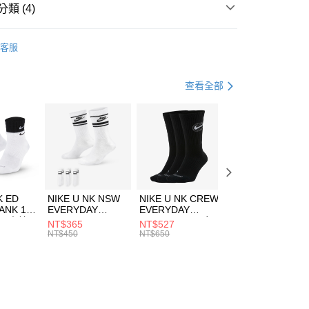
業銀行
遠東國際商業銀行
類 (4)
業銀行
永豐商業銀行
享後付
業銀行
星展（台灣）商業銀行
NGOL
全系列服飾
客服
際商業銀行
中國信託商業銀行
FTEE先享後付」】
上衣
短袖上衣
天信用卡公司
先享後付是「在收到商品之後才付款」的支付方式。 讓您購物簡單
心！
年
上衣
短袖上衣
查看全部
：不需註冊會員、不需綁卡、不需儲值。
：只要手機號碼，簡訊認證，即可結帳。
清爽穿搭｜短袖上衣4折起
(快速到店)
：先確認商品／服務後，再付款。
00，滿NT$1,500(含以上)免運費
EE先享後付」結帳流程】
方式選擇「AFTEE先享後付」後，將跳轉至「AFTEE先享後
頁面，進行簡訊認證並確認金額後，即可完成結帳。
00，滿NT$1,500(含以上)免運費
成立數日內，您將收到繳費通知簡訊。
費通知簡訊後14天內，點擊此簡訊中的連結，可透過四大超商
市自取
K ED
NIKE U NK NSW
NIKE U NK CREW
NIKE U NK
網路銀行／等多元方式進行付款，方視為交易完成。
ANK 1P
EVERYDAY
EVERYDAY
EVERYDAY LTW
00，滿NT$1,500(含以上)免運費
：結帳手續完成當下不需立刻繳費，但若您需要取消訂單，請聯
 男 中統
ESSENTIAL CR
BBALL 3PR 男女
ANKLE 3PR 男女
NT$365
NT$527
NT$365
的店家。未經商家同意取消之訂單仍視為有效，需透過AFTEE
8104
男女 短統襪
長統襪
踝襪 SX7677010
NT$450
NT$650
NT$450
繳納相關費用。
DX5089103
DA2123010
否成功請以「AFTEE先享後付 」之結帳頁面顯示為準，若有關於
功／繳費後需取消欲退款等相關疑問，請聯繫「AFTEE先享後
援中心」
https://netprotections.freshdesk.com/support/home
項】