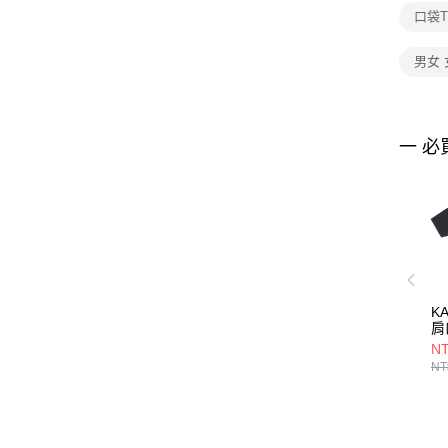
口袋T
男女 
一 必
K
肩
65
NT
NT