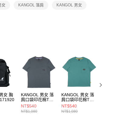
恩沛科技股份有限公司提供之「AFTEE先享後付」服務完成之
男女
KANGOL 落肩
KANGOL 男女
依本服務之必要範圍內提供個人資料，並將交易相關給付款項請
讓予恩沛科技股份有限公司。
個人資料處理事宜，請瀏覽以下網址：
ee.tw/terms/#terms3
年的使用者請事先徵得法定代理人或監護人之同意方可使用
E先享後付」，若未經同意申辦者引起之損失，本公司不負相關責
AFTEE先享後付」時，將依據個別帳號之用戶狀況，依本公司
核予不同之上限額度；若仍有額度不足之情形，本公司將視審查
用戶進行身份認證。
一人註冊多個帳號或使用他人資訊註冊。若發現惡意使用之情
科技股份有限公司將有權停止該用戶之使用額度並採取法律行
 男女 胸
KANGOL 男女 落
KANGOL 男女 落
KANGOL 男女 落
171920
肩口袋印花棉T
肩口袋印花棉T
肩口袋印花棉T
6425100510
6425100570
6425100562
NT$540
NT$540
NT$540
NT$1,080
NT$1,080
NT$1,080