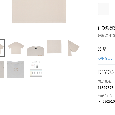
付款與運
超取滿NT$
付款方式
品牌
信用卡一
KANGOL
信用卡分
商品特色
3 期 
商品編號
合作金
LINE Pay
11897373
華南商
Apple Pay
上海商
商品特色
國泰世
65251
悠遊付
臺灣中
匯豐（
全盈+PAY