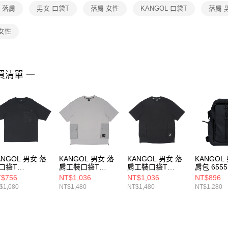
１．透過由
 落肩
男女 口袋T
落肩 女性
KANGOL 口袋T
落肩 
交易，需
求債權轉
２．關於
女性
https://aft
３．未成
「AFTE
任。
買清單 一
４．使用「
即時審查
結果請求
５．嚴禁
形，恩沛
動。
ANGOL 男女 落
KANGOL 男女 落
KANGOL 男女 落
KANGOL
口袋T
肩工裝口袋T
肩工裝口袋T
肩包 6555
25100520
6525100311
6525100320
$756
NT$1,036
NT$1,036
NT$896
$1,080
NT$1,480
NT$1,480
NT$1,280