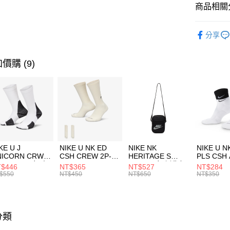
聯邦商
商品相關分
元大商
AFTEE先
玉山商
品牌
KA
相關說明
分享
台新國
【關於「A
男性商品
台灣樂
AFTEE
便利好安
兒童/青少
運送方式
價購 (9)
１．簡單
２．便利
促銷活動
7-11取貨
３．安心
每筆NT$1
【「AFT
宅配
１．於結帳
付」結帳
每筆NT$1
２．訂單
３．收到繳
付款後門
KE U J
NIKE U NK ED
NIKE NK
NIKE U N
／ATM／
NICORN CRW
CSH CREW 2P-
HERITAGE S
PLS CSH 
每筆NT$1
※ 請注意
R -160 男女 中
144 EMBRDY 男
SMIT 男女 側背包
144 DBL
$446
NT$365
NT$527
NT$284
絡購買商品
襪 FZ3393100
女 短統襪
BA5871010
襪 DH405
$550
NT$450
NT$650
NT$350
先享後付
FZ3073133
※ 交易是
是否繳費成
付客戶支
分類
【注意事