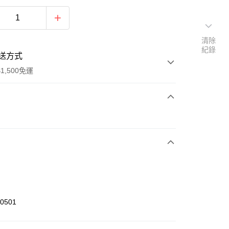
清除
紀錄
送方式
1,500免運
次付款
期付款
0 利率 每期
NT$360
21家銀行
庫商業銀行
第一商業銀行
業銀行
彰化商業銀行
業儲蓄銀行
台北富邦商業銀行
華商業銀行
兆豐國際商業銀行
00501
小企業銀行
台中商業銀行
台灣）商業銀行
華泰商業銀行