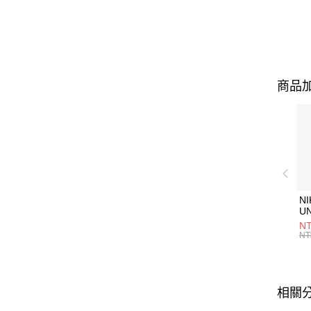
商品加
NI
U
1P
NT
統
NT
相關