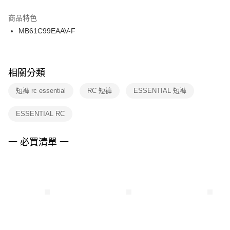
結帳頁面，進行簡訊認證並確認金額後，即可完成結帳。
２．訂單成立數日內，您將收到繳費通知簡訊。
商品特色
付款後門市自取
３．收到繳費通知簡訊後14天內，點擊此簡訊中的連結，可透過四大超商／
MB61C99EAAV-F
每筆NT$100，滿NT$1,500(含以上)免運費
ATM／網路銀行／等多元方式進行付款，方視為交易完成。
※ 請注意：結帳手續完成當下不需立刻繳費，但若您需要取消訂單，請聯絡
購買商品的店家。未經商家同意取消之訂單仍視為有效，需透過AFTEE先享
後付繳納相關費用。
※ 交易是否成功請以「AFTEE先享後付 」之結帳頁面顯示為準，若有關於
相關分類
是否繳費成功／繳費後需取消欲退款等相關疑問，請聯繫「AFTEE先享後付
客戶支援中心」
https://netprotections.freshdesk.com/support/home
短褲 rc essential
RC 短褲
ESSENTIAL 短褲
【注意事項】
ESSENTIAL RC
１．透過由恩沛科技股份有限公司提供之「AFTEE先享後付」服務完成之交
易，需依本服務之必要範圍內提供個人資料，並將交易相關給付款項請求債
權轉讓予恩沛科技股份有限公司。
一 必買清單 一
２．關於個人資料處理事宜，請瀏覽以下網址：
https://aftee.tw/terms/#terms3
３．未成年的使用者請事先徵得法定代理人或監護人之同意方可使用
「AFTEE先享後付」，若未經同意申辦者引起之損失，本公司不負相關責
任。
４．使用「AFTEE先享後付」時，將依據個別帳號之用戶狀況，依本公司即
時審查核予不同之上限額度；若仍有額度不足之情形，本公司將視審查結果
請求用戶進行身份認證。
５．嚴禁一人註冊多個帳號或使用他人資訊註冊。若發現惡意使用之情形，
恩沛科技股份有限公司將有權停止該用戶之使用額度並採取法律行動。