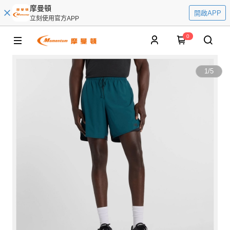
摩曼頓
開啟APP
立刻使用官方APP
0
1
/
5