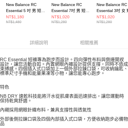
New Balance RC
New Balance RC
New Balance RC
Essential 5 吋 男 短褲
Essential 7吋 男 短褲
Essential 3吋 女
MB6180TANNY-F
MB61C99EGYM-F
WB61J868AFG-
NT$1,180
NT$1,020
NT$1,020
NT$1,480
NT$1,280
NT$1,280
詳細說明
相關推薦
RC Essential 短褲專為跑步而設計。四向彈性布料與側邊開衩
設計，讓您活動自如。內置網眼內褲設計提供支撐，同時不造成
束縛感。四個插入式口袋加上一個外部拉鍊口袋，可收納鑰匙、
標準尺寸手機和能量果凍等小物，讓您能專心跑步。
特色
NB DRY 速乾科技能將汗水從肌膚表面迅速排出，讓您運動時
保持乾爽舒適。
內襯採用網眼針織布料，兼具支撐性與透氣性
外部後側拉鍊口袋及四個內部插入式口袋，方便收納跑步必備物
品