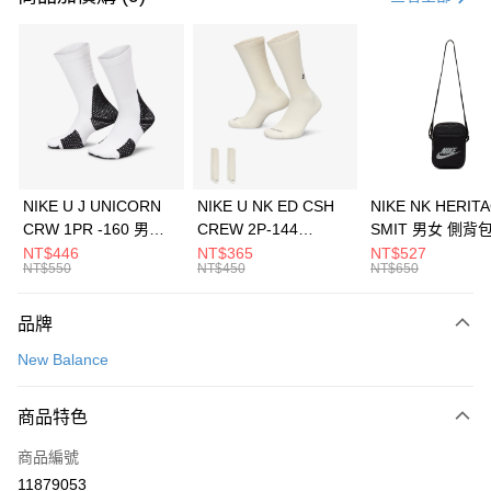
信用卡分期付款
3 期 0 利率 每期
NT$426
21家銀行
合作金庫商業銀行
第一商業銀行
LINE Pay
華南商業銀行
彰化商業銀行
Apple Pay
上海商業儲蓄銀行
台北富邦商業銀行
國泰世華商業銀行
兆豐國際商業銀行
悠遊付
臺灣中小企業銀行
台中商業銀行
NIKE U J UNICORN
NIKE U NK ED CSH
NIKE NK HERIT
匯豐（台灣）商業銀行
華泰商業銀行
CRW 1PR -160 男女
CREW 2P-144
SMIT 男女 側背
全盈+PAY
聯邦商業銀行
遠東國際商業銀行
中統襪 FZ3393100
EMBRDY 男女 短統襪
BA5871010
NT$446
NT$365
NT$527
元大商業銀行
永豐商業銀行
NT$550
NT$450
NT$650
AFTEE先享後付
FZ3073133
玉山商業銀行
星展（台灣）商業銀行
相關說明
台新國際商業銀行
中國信託商業銀行
品牌
【關於「AFTEE先享後付」】
台灣樂天信用卡公司
AFTEE先享後付是「在收到商品之後才付款」的支付方式。 讓您購物簡單
運送方式
New Balance
便利好安心！
１．簡單：不需註冊會員、不需綁卡、不需儲值。
7-11取貨(快速到店)
２．便利：只要手機號碼，簡訊認證，即可結帳。
商品特色
每筆NT$100，滿NT$1,500(含以上)免運費
３．安心：先確認商品／服務後，再付款。
商品編號
宅配
【「AFTEE先享後付」結帳流程】
１．於結帳方式選擇「AFTEE先享後付」後，將跳轉至「AFTEE先享後付」
11879053
每筆NT$100，滿NT$1,500(含以上)免運費