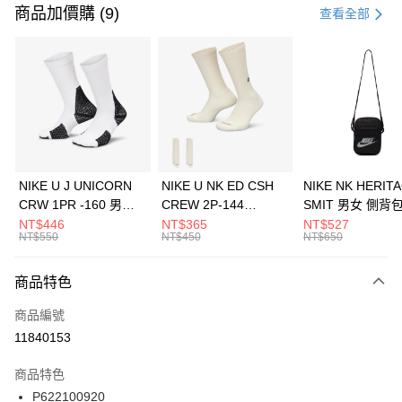
信用卡一次付款
商品加價購 (9)
查看全部
信用卡分期付款
3 期 0 利率 每期
NT$493
21家銀行
合作金庫商業銀行
第一商業銀行
LINE Pay
華南商業銀行
彰化商業銀行
Apple Pay
上海商業儲蓄銀行
台北富邦商業銀行
國泰世華商業銀行
兆豐國際商業銀行
悠遊付
臺灣中小企業銀行
台中商業銀行
NIKE U J UNICORN
NIKE U NK ED CSH
NIKE NK HERIT
匯豐（台灣）商業銀行
華泰商業銀行
CRW 1PR -160 男女
CREW 2P-144
SMIT 男女 側背
全盈+PAY
聯邦商業銀行
遠東國際商業銀行
中統襪 FZ3393100
EMBRDY 男女 短統襪
BA5871010
NT$446
NT$365
NT$527
元大商業銀行
永豐商業銀行
NT$550
NT$450
NT$650
AFTEE先享後付
FZ3073133
玉山商業銀行
星展（台灣）商業銀行
相關說明
台新國際商業銀行
中國信託商業銀行
商品特色
【關於「AFTEE先享後付」】
台灣樂天信用卡公司
AFTEE先享後付是「在收到商品之後才付款」的支付方式。 讓您購物簡單
運送方式
商品編號
便利好安心！
１．簡單：不需註冊會員、不需綁卡、不需儲值。
7-11取貨(快速到店)
11840153
２．便利：只要手機號碼，簡訊認證，即可結帳。
每筆NT$100，滿NT$1,500(含以上)免運費
３．安心：先確認商品／服務後，再付款。
商品特色
宅配
【「AFTEE先享後付」結帳流程】
P622100920