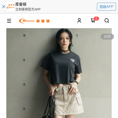
摩曼頓
開啟APP
立刻使用官方APP
0
1
/
10