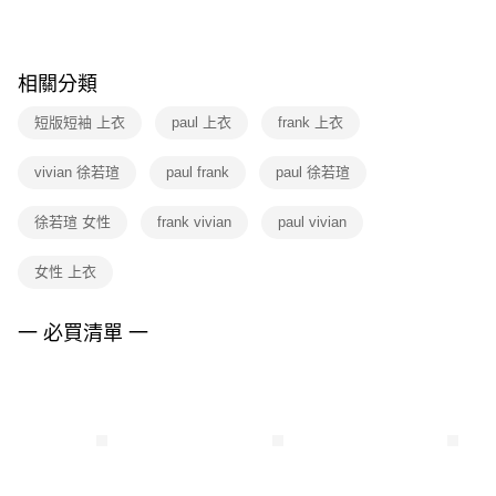
１．於結帳方式選擇「AFTEE先享後付」後，將跳轉至「AFTEE先享後付」
每筆NT$100，滿NT$1,500(含以上)免運費
結帳頁面，進行簡訊認證並確認金額後，即可完成結帳。
２．訂單成立數日內，您將收到繳費通知簡訊。
付款後門市自取
３．收到繳費通知簡訊後14天內，點擊此簡訊中的連結，可透過四大超商／
相關分類
每筆NT$100，滿NT$1,500(含以上)免運費
ATM／網路銀行／等多元方式進行付款，方視為交易完成。
※ 請注意：結帳手續完成當下不需立刻繳費，但若您需要取消訂單，請聯絡
短版短袖 上衣
paul 上衣
frank 上衣
購買商品的店家。未經商家同意取消之訂單仍視為有效，需透過AFTEE先享
後付繳納相關費用。
※ 交易是否成功請以「AFTEE先享後付 」之結帳頁面顯示為準，若有關於
vivian 徐若瑄
paul frank
paul 徐若瑄
是否繳費成功／繳費後需取消欲退款等相關疑問，請聯繫「AFTEE先享後付
客戶支援中心」
https://netprotections.freshdesk.com/support/home
徐若瑄 女性
frank vivian
paul vivian
【注意事項】
１．透過由恩沛科技股份有限公司提供之「AFTEE先享後付」服務完成之交
女性 上衣
易，需依本服務之必要範圍內提供個人資料，並將交易相關給付款項請求債
權轉讓予恩沛科技股份有限公司。
一 必買清單 一
２．關於個人資料處理事宜，請瀏覽以下網址：
https://aftee.tw/terms/#terms3
３．未成年的使用者請事先徵得法定代理人或監護人之同意方可使用
「AFTEE先享後付」，若未經同意申辦者引起之損失，本公司不負相關責
任。
４．使用「AFTEE先享後付」時，將依據個別帳號之用戶狀況，依本公司即
時審查核予不同之上限額度；若仍有額度不足之情形，本公司將視審查結果
請求用戶進行身份認證。
５．嚴禁一人註冊多個帳號或使用他人資訊註冊。若發現惡意使用之情形，