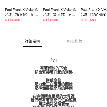
恩沛科技股份有限公司將有權停止該用戶之使用額度並採取法律行動。
Paul Frank X Vivian徐
Paul Frank X Vivian徐
Paul Frank X Vi
若瑄 【狠狠愛】 女 短
若瑄 【別人的】 男女
若瑄 【我的獨白】
版短袖上衣
寬版短袖上衣
女 寬版短袖上衣
NT$1,480
NT$1,680
NT$1,680
P622101071
P625102310
P625102400
詳細說明
相關推薦
「V」
有著傾斜的下坡
卻也緊接著升起的道路
蹲低姿態
是力量正在醞釀的開始
是準備展翅高飛的時刻
在這個瞬息萬變的世界裡
我們都有著高高低低的際遇
用這個符號陪著你