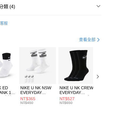
業銀行
遠東國際商業銀行
類 (4)
業銀行
永豐商業銀行
享後付
業銀行
星展（台灣）商業銀行
e North Face
服飾
客服
際商業銀行
中國信託商業銀行
FTEE先享後付」】
上衣
短袖上衣
天信用卡公司
先享後付是「在收到商品之後才付款」的支付方式。 讓您購物簡單
心！
登山健行
服飾
查看全部
：不需註冊會員、不需綁卡、不需儲值。
：只要手機號碼，簡訊認證，即可結帳。
清爽穿搭｜短袖上衣4折起
(快速到店)
：先確認商品／服務後，再付款。
00，滿NT$1,500(含以上)免運費
EE先享後付」結帳流程】
方式選擇「AFTEE先享後付」後，將跳轉至「AFTEE先享後
頁面，進行簡訊認證並確認金額後，即可完成結帳。
00，滿NT$1,500(含以上)免運費
成立數日內，您將收到繳費通知簡訊。
費通知簡訊後14天內，點擊此簡訊中的連結，可透過四大超商
市自取
K ED
NIKE U NK NSW
NIKE U NK CREW
NIKE U NK
網路銀行／等多元方式進行付款，方視為交易完成。
ANK 1P
EVERYDAY
EVERYDAY
EVERYDAY LTW
00，滿NT$1,500(含以上)免運費
：結帳手續完成當下不需立刻繳費，但若您需要取消訂單，請聯
 男 中統
ESSENTIAL CR
BBALL 3PR 男女
ANKLE 3PR 男女
NT$365
NT$527
NT$365
的店家。未經商家同意取消之訂單仍視為有效，需透過AFTEE
8104
男女 短統襪
長統襪
踝襪 SX7677010
NT$450
NT$650
NT$450
繳納相關費用。
DX5089103
DA2123010
否成功請以「AFTEE先享後付 」之結帳頁面顯示為準，若有關於
功／繳費後需取消欲退款等相關疑問，請聯繫「AFTEE先享後
援中心」
https://netprotections.freshdesk.com/support/home
項】