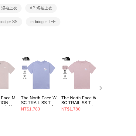
恩沛科技股份有限公司提供之「AFTEE先享後付」服務完成之
E 短袖上衣
AP 短袖上衣
依本服務之必要範圍內提供個人資料，並將交易相關給付款項請
讓予恩沛科技股份有限公司。
個人資料處理事宜，請瀏覽以下網址：
bridger SS
m bridger TEE
ee.tw/terms/#terms3
年的使用者請事先徵得法定代理人或監護人之同意方可使用
E先享後付」，若未經同意申辦者引起之損失，本公司不負相關責
AFTEE先享後付」時，將依據個別帳號之用戶狀況，依本公司
核予不同之上限額度；若仍有額度不足之情形，本公司將視審查
用戶進行身份認證。
一人註冊多個帳號或使用他人資訊註冊。若發現惡意使用之情
科技股份有限公司將有權停止該用戶之使用額度並採取法律行
h Face M
The North Face W
The North Face W
The North Face 
ION SS
SC TRAIL SS TEE
SC TRAIL SS TEE
SC TRAIL SS TE
P 男 短袖
GRAPHIC - AP 女
GRAPHIC - AP 女
GRAPHIC - AP 女
NT$1,780
NT$1,780
NT$1,780
短袖上衣
短袖上衣
短袖上衣
V1OA
NF0A8G7ZW23
NF0A8G7Z0SO
NF0A8G7ZFN4