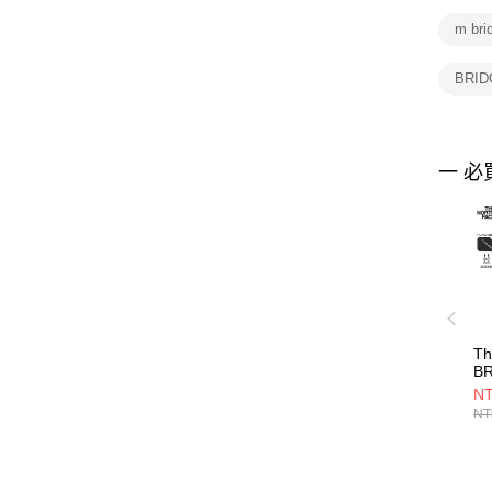
m br
BRI
一 必
Th
BR
-
NT
NF
NT