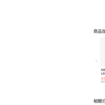
商品加
NI
U
1P
NT
統
NT
相關