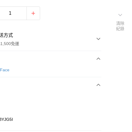
清除
紀錄
送方式
1,500免運
次付款
 Face
期付款
0 利率 每期
NT$660
21家銀行
庫商業銀行
第一商業銀行
業銀行
彰化商業銀行
業儲蓄銀行
台北富邦商業銀行
華商業銀行
兆豐國際商業銀行
BYJG5I
小企業銀行
台中商業銀行
台灣）商業銀行
華泰商業銀行