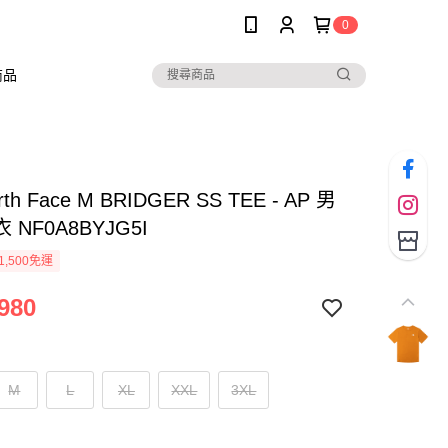
0
商品
rth Face M BRIDGER SS TEE - AP 男
NF0A8BYJG5I
1,500免運
980
M
L
XL
XXL
3XL