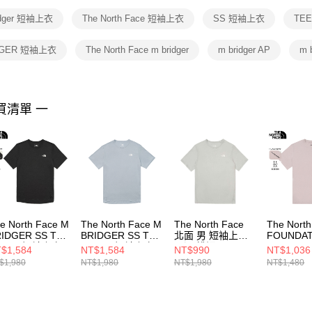
１．透過由
idger 短袖上衣
The North Face 短袖上衣
SS 短袖上衣
TE
交易，需
求債權轉
２．關於
DGER 短袖上衣
The North Face m bridger
m bridger AP
m 
https://aft
３．未成
「AFTE
任。
買清單 一
４．使用「
即時審查
結果請求
５．嚴禁
形，恩沛
動。
e North Face M
The North Face M
The North Face
The Nort
IDGER SS TEE
BRIDGER SS TEE
北面 男 短袖上衣
FOUNDAT
 AP 男 短袖上衣
- AP 男 短袖上衣
吸濕 排汗 M
TEE - A
$1,584
NT$1,584
NT$990
NT$1,036
0A8BYJJK3
NF0A8BYJFM2
BRIDGER SS TEE
上衣
$1,980
NT$1,980
NT$1,980
NT$1,480
- AP
NF0A89Q
NF0A8BYJA0M