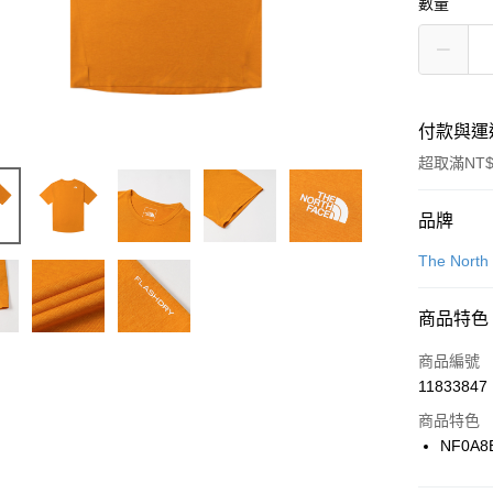
數量
付款與運
超取滿NT$
付款方式
品牌
信用卡一
The North
信用卡分
商品特色
3 期 
商品編號
合作金
LINE Pay
11833847
華南商
Apple Pay
上海商
商品特色
國泰世
NF0A8
悠遊付
臺灣中
匯豐（