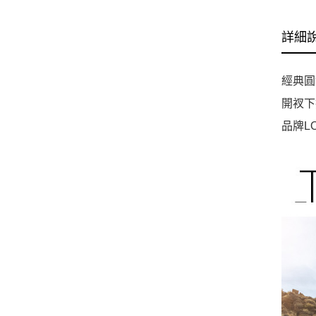
詳細
經典圓
開衩下
品牌L