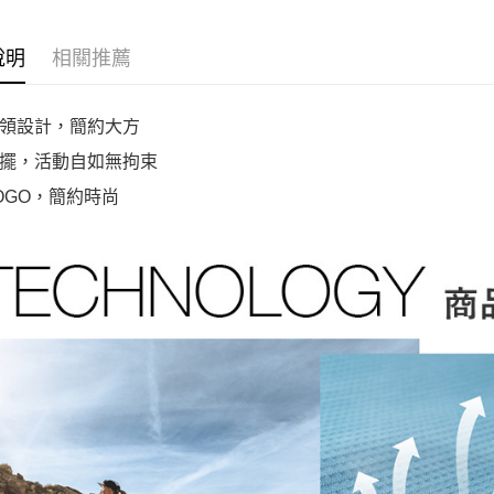
說明
相關推薦
領設計，簡約大方
擺，活動自如無拘束
OGO，簡約時尚