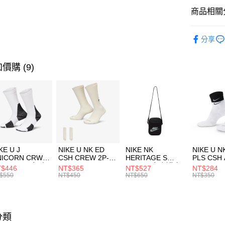
全盈+PAY
聯邦商
商品相關分
元大商
AFTEE先
玉山商
品牌
Th
相關說明
分享
台新國
【關於「A
男性商品
台灣樂
AFTEE
便利好安
運動類型
運送方式
價購 (9)
１．簡單
２．便利
促銷活動
7-11取貨
３．安心
每筆NT$1
【「AFT
宅配
１．於結帳
付」結帳
每筆NT$1
２．訂單
３．收到繳
付款後門
KE U J
NIKE U NK ED
NIKE NK
NIKE U N
／ATM／
NICORN CRW
CSH CREW 2P-
HERITAGE S
PLS CSH 
每筆NT$1
※ 請注意
R -160 男女 中
144 EMBRDY 男
SMIT 男女 側背包
144 DBL
$446
NT$365
NT$527
NT$284
絡購買商品
襪 FZ3393100
女 短統襪
BA5871010
襪 DH405
$550
NT$450
NT$650
NT$350
先享後付
FZ3073133
※ 交易是
是否繳費成
付客戶支
分類
【注意事