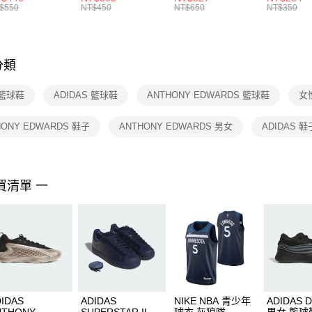
絡購買商品
襪 FZ3393100
女 短統襪
BA5871010
襪 DH405
$550
NT$450
NT$650
NT$350
先享後付
FZ3073133
※ 交易是
是否繳費成
付客戶支
分類
【注意事
１．透過由
 籃球鞋
ADIDAS 籃球鞋
ANTHONY EDWARDS 籃球鞋
女
交易，需
求債權轉
２．關於
HONY EDWARDS 鞋子
ANTHONY EDWARDS 男女
ADIDAS 鞋
https://aft
３．未成
「AFTE
任。
買清單 一
４．使用「
即時審查
結果請求
５．嚴禁
形，恩沛
動。
IDAS
ADIDAS
NIKE NBA 青少年
ADIDAS 
NTHONY
SUPERSTAR II
球衣 灰狼隊
男女 籃球