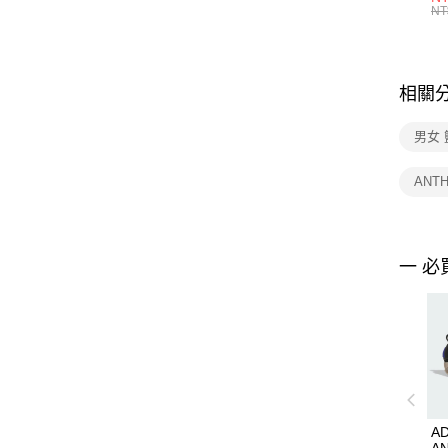
統
NT
相關
男女
ANT
一 必
AD
A