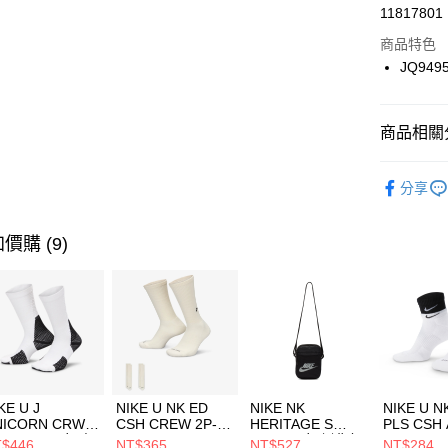
LINE Pay
11817801
華南商
Apple Pay
上海商
商品特色
國泰世
JQ949
悠遊付
臺灣中
匯豐（
全盈+PAY
聯邦商
商品相關分
元大商
AFTEE先
玉山商
品牌
AD
相關說明
分享
台新國
【關於「A
男性商品
台灣樂
AFTEE
便利好安
女性商品
運送方式
價購 (9)
１．簡單
２．便利
運動類型
7-11取貨
３．安心
每筆NT$1
促銷活動
【「AFT
宅配
１．於結帳
付」結帳
每筆NT$1
２．訂單
３．收到繳
付款後門
KE U J
NIKE U NK ED
NIKE NK
NIKE U N
／ATM／
NICORN CRW
CSH CREW 2P-
HERITAGE S
PLS CSH 
每筆NT$1
※ 請注意
R -160 男女 中
144 EMBRDY 男
SMIT 男女 側背包
144 DBL
$446
NT$365
NT$527
NT$284