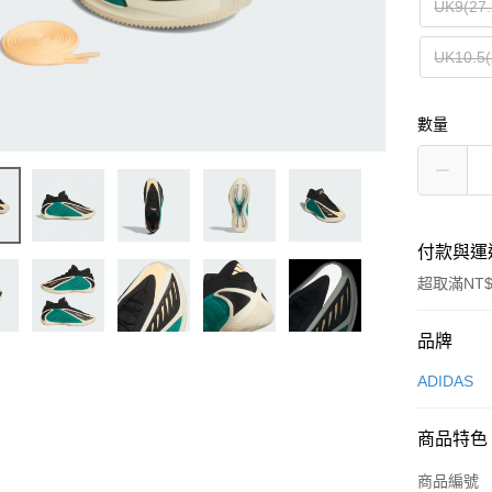
UK9(27
UK10.5
數量
付款與運
超取滿NT$
付款方式
品牌
信用卡一
ADIDAS
信用卡分
商品特色
3 期 
商品編號
合作金