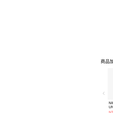
商品加
NI
U
1P
NT