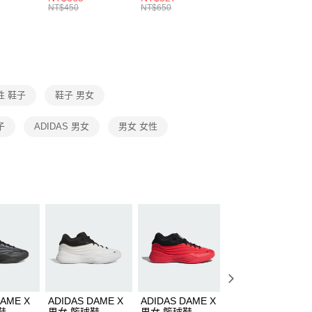
的店家。未經商家同意取消之訂單仍視為有效，需透過AFTEE
8104
男女 短統襪
長統襪
踝襪 SX7677010
NT$450
NT$650
NT$450
繳納相關費用。
DX5089103
DA2123010
否成功請以「AFTEE先享後付 」之結帳頁面顯示為準，若有關於
功／繳費後需取消欲退款等相關疑問，請聯繫「AFTEE先享後
援中心」
https://netprotections.freshdesk.com/support/home
項】
恩沛科技股份有限公司提供之「AFTEE先享後付」服務完成之
性 鞋子
鞋子 男女
依本服務之必要範圍內提供個人資料，並將交易相關給付款項請
讓予恩沛科技股份有限公司。
個人資料處理事宜，請瀏覽以下網址：
子
ADIDAS 男女
男女 女性
ee.tw/terms/#terms3
年的使用者請事先徵得法定代理人或監護人之同意方可使用
E先享後付」，若未經同意申辦者引起之損失，本公司不負相關責
AFTEE先享後付」時，將依據個別帳號之用戶狀況，依本公司
核予不同之上限額度；若仍有額度不足之情形，本公司將視審查
用戶進行身份認證。
一人註冊多個帳號或使用他人資訊註冊。若發現惡意使用之情
科技股份有限公司將有權停止該用戶之使用額度並採取法律行
DAME X
ADIDAS DAME X
ADIDAS DAME X
ADIDAS DAME X
鞋
男女 籃球鞋
男女 籃球鞋
男女 籃球鞋