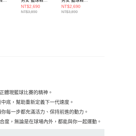
JP6089
JP6093
KI5950
NT$2,690
NT$2,690
NT$2,690
NT$3,890
NT$3,890
NT$3,890
格，真正體現籃球比賽的精神。
計的超輕量中底，幫助重新定義下一代速度。
適感，讓你每一步都充滿活力、保持前進的動力。
合度，無論是在球場內外，都能與你一起運動。