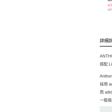
E
NT
男
NT
JQ
詳細
ANTH
搭配 L
Ant
採用 
而 a
一般版