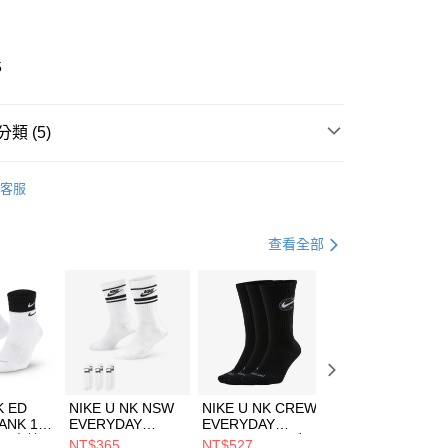
業銀行
彰化商業銀行
業儲蓄銀行
台北富邦商業銀行
華商業銀行
兆豐國際商業銀行
5
小企業銀行
台中商業銀行
台灣）商業銀行
華泰商業銀行
業銀行
遠東國際商業銀行
類 (5)
業銀行
永豐商業銀行
享後付
業銀行
星展（台灣）商業銀行
IDAS
全系列鞋款
客服
際商業銀行
中國信託商業銀行
FTEE先享後付」】
鞋類
籃球鞋
天信用卡公司
先享後付是「在收到商品之後才付款」的支付方式。 讓您購物簡單
心！
鞋類
籃球鞋
查看全部
：不需註冊會員、不需綁卡、不需儲值。
：只要手機號碼，簡訊認證，即可結帳。
籃球
鞋
(快速到店)
：先確認商品／服務後，再付款。
00，滿NT$1,500(含以上)免運費
兒童/青少年｜鞋服6折起
EE先享後付」結帳流程】
方式選擇「AFTEE先享後付」後，將跳轉至「AFTEE先享後
頁面，進行簡訊認證並確認金額後，即可完成結帳。
00，滿NT$1,500(含以上)免運費
成立數日內，您將收到繳費通知簡訊。
費通知簡訊後14天內，點擊此簡訊中的連結，可透過四大超商
市自取
K ED
NIKE U NK NSW
NIKE U NK CREW
NIKE U NK
網路銀行／等多元方式進行付款，方視為交易完成。
ANK 1P
EVERYDAY
EVERYDAY
EVERYDAY LTW
00，滿NT$1,500(含以上)免運費
：結帳手續完成當下不需立刻繳費，但若您需要取消訂單，請聯
 男 中統
ESSENTIAL CR
BBALL 3PR 男女
ANKLE 3PR 男女
NT$365
NT$527
NT$365