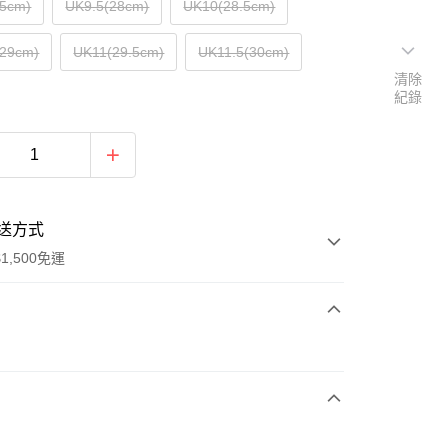
.5cm)
UK9.5(28cm)
UK10(28.5cm)
(29cm)
UK11(29.5cm)
UK11.5(30cm)
清除
紀錄
送方式
1,500免運
次付款
期付款
0 利率 每期
NT$1,563
21家銀行
庫商業銀行
第一商業銀行