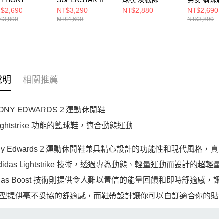
DWARDS 1 LOW
ANTHONY
Anthony Edwards
JP6090
$2,690
NT$3,290
NT$2,880
NT$2,690
女 籃球鞋
EDWARDS 男女
WZ2B7BX2P00-
$3,890
NT$4,690
NT$3,890
6133
休閒鞋 KI6585
TIM05
說明
相關推薦
ONY EDWARDS 2 運動休閒鞋
ightstrike 功能的籃球鞋，適合動態運動
hony Edwards 2 運動休閒鞋兼具精心設計的功能性和現代風
adidas Lightstrike 技術，透過專為動態、輕量運動而設
didas Boost 技術則提供令人難以置信的能量回饋和即時舒
型提供毫不妥協的舒適感，而鞋帶設計讓你可以自訂適合你的貼