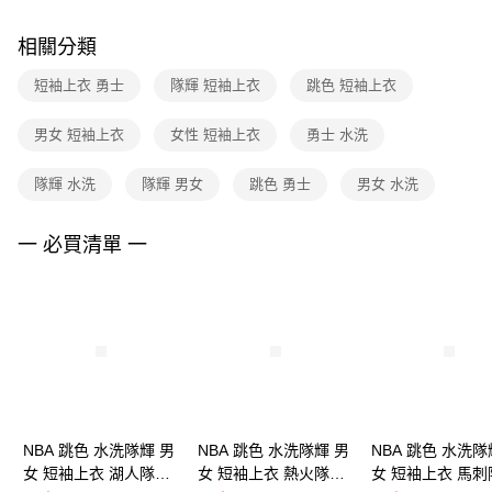
２．訂單成立數日內，您將收到繳費通知簡訊。
付款後門市自取
３．收到繳費通知簡訊後14天內，點擊此簡訊中的連結，可透過四大超商／
相關分類
每筆NT$100，滿NT$1,500(含以上)免運費
ATM／網路銀行／等多元方式進行付款，方視為交易完成。
※ 請注意：結帳手續完成當下不需立刻繳費，但若您需要取消訂單，請聯絡
短袖上衣 勇士
隊輝 短袖上衣
跳色 短袖上衣
購買商品的店家。未經商家同意取消之訂單仍視為有效，需透過AFTEE先享
後付繳納相關費用。
※ 交易是否成功請以「AFTEE先享後付 」之結帳頁面顯示為準，若有關於
男女 短袖上衣
女性 短袖上衣
勇士 水洗
是否繳費成功／繳費後需取消欲退款等相關疑問，請聯繫「AFTEE先享後付
客戶支援中心」
https://netprotections.freshdesk.com/support/home
隊輝 水洗
隊輝 男女
跳色 勇士
男女 水洗
【注意事項】
１．透過由恩沛科技股份有限公司提供之「AFTEE先享後付」服務完成之交
一 必買清單 一
易，需依本服務之必要範圍內提供個人資料，並將交易相關給付款項請求債
權轉讓予恩沛科技股份有限公司。
２．關於個人資料處理事宜，請瀏覽以下網址：
https://aftee.tw/terms/#terms3
３．未成年的使用者請事先徵得法定代理人或監護人之同意方可使用
「AFTEE先享後付」，若未經同意申辦者引起之損失，本公司不負相關責
任。
４．使用「AFTEE先享後付」時，將依據個別帳號之用戶狀況，依本公司即
時審查核予不同之上限額度；若仍有額度不足之情形，本公司將視審查結果
請求用戶進行身份認證。
NBA 跳色 水洗隊輝 男
５．嚴禁一人註冊多個帳號或使用他人資訊註冊。若發現惡意使用之情形，
NBA 跳色 水洗隊輝 男
NBA 跳色 水洗隊
恩沛科技股份有限公司將有權停止該用戶之使用額度並採取法律行動。
女 短袖上衣 湖人隊
女 短袖上衣 熱火隊
女 短袖上衣 馬刺