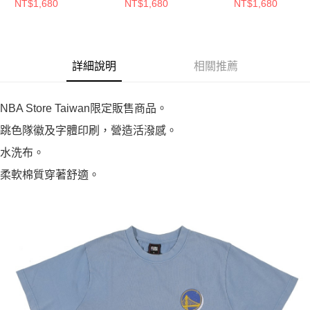
NBAPLWS_LAL
NBAPLWS_MIA
NBAPLWS_SAS
NT$1,680
NT$1,680
NT$1,680
詳細說明
相關推薦
NBA Store Taiwan限定販售商品。
跳色隊徽及字體印刷，營造活潑感。
水洗布。
柔軟棉質穿著舒適。