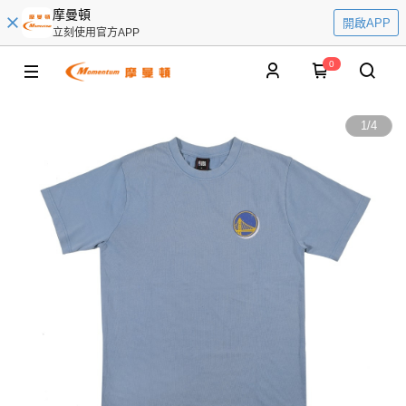
摩曼頓
開啟APP
立刻使用官方APP
0
1
/
4