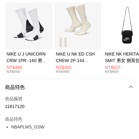
信用卡分期付款
3 期 0 利率 每期
NT$560
21家銀行
合作金庫商業銀行
第一商業銀行
LINE Pay
華南商業銀行
彰化商業銀行
Apple Pay
上海商業儲蓄銀行
台北富邦商業銀行
國泰世華商業銀行
兆豐國際商業銀行
悠遊付
臺灣中小企業銀行
台中商業銀行
NIKE U J UNICORN
NIKE U NK ED CSH
NIKE NK HERIT
匯豐（台灣）商業銀行
華泰商業銀行
CRW 1PR -160 男女
CREW 2P-144
SMIT 男女 側背
全盈+PAY
聯邦商業銀行
遠東國際商業銀行
中統襪 FZ3393100
EMBRDY 男女 短統襪
BA5871010
NT$446
NT$365
NT$527
元大商業銀行
永豐商業銀行
NT$550
NT$450
NT$650
AFTEE先享後付
FZ3073133
玉山商業銀行
星展（台灣）商業銀行
相關說明
台新國際商業銀行
中國信託商業銀行
商品特色
【關於「AFTEE先享後付」】
台灣樂天信用卡公司
AFTEE先享後付是「在收到商品之後才付款」的支付方式。 讓您購物簡單
運送方式
商品編號
便利好安心！
１．簡單：不需註冊會員、不需綁卡、不需儲值。
7-11取貨(快速到店)
11817120
２．便利：只要手機號碼，簡訊認證，即可結帳。
每筆NT$100，滿NT$1,500(含以上)免運費
３．安心：先確認商品／服務後，再付款。
商品特色
宅配
【「AFTEE先享後付」結帳流程】
NBAPLWS_GSW
１．於結帳方式選擇「AFTEE先享後付」後，將跳轉至「AFTEE先享後付」
每筆NT$100，滿NT$1,500(含以上)免運費
結帳頁面，進行簡訊認證並確認金額後，即可完成結帳。