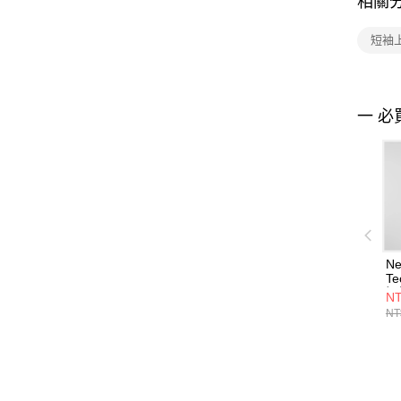
相關
短袖上衣
一 必
Ne
Te
短
NT
W
NT