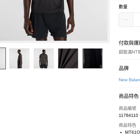
數量
付款與運
超取滿NT$
付款方式
品牌
信用卡一
New Bala
信用卡分
商品特色
3 期 
商品編號
合作金
LINE Pay
11784110
華南商
Apple Pay
上海商
商品特色
國泰世
MT61O
悠遊付
臺灣中