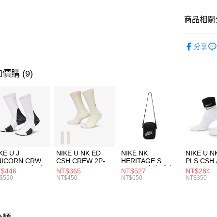
匯豐（
全盈+PAY
聯邦商
商品相關分
元大商
AFTEE先
玉山商
品牌
Ne
相關說明
分享
台新國
【關於「A
男性商品
台灣樂
AFTEE
便利好安
運動類型
運送方式
價購 (9)
１．簡單
２．便利
促銷活動
7-11取貨
３．安心
每筆NT$1
【「AFT
宅配
１．於結帳
付」結帳
每筆NT$1
２．訂單
３．收到繳
付款後門
KE U J
NIKE U NK ED
NIKE NK
NIKE U N
／ATM／
NICORN CRW
CSH CREW 2P-
HERITAGE S
PLS CSH 
每筆NT$1
※ 請注意
R -160 男女 中
144 EMBRDY 男
SMIT 男女 側背包
144 DBL
$446
NT$365
NT$527
NT$284
絡購買商品
襪 FZ3393100
女 短統襪
BA5871010
襪 DH405
$550
NT$450
NT$650
NT$350
先享後付
FZ3073133
※ 交易是
是否繳費成
付客戶支