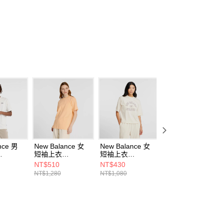
項】
恩沛科技股份有限公司提供之「AFTEE先享後付」服務完成之
依本服務之必要範圍內提供個人資料，並將交易相關給付款項請
讓予恩沛科技股份有限公司。
個人資料處理事宜，請瀏覽以下網址：
ee.tw/terms/#terms3
年的使用者請事先徵得法定代理人或監護人之同意方可使用
E先享後付」，若未經同意申辦者引起之損失，本公司不負相關責
AFTEE先享後付」時，將依據個別帳號之用戶狀況，依本公司
核予不同之上限額度；若仍有額度不足之情形，本公司將視審查
用戶進行身份認證。
一人註冊多個帳號或使用他人資訊註冊。若發現惡意使用之情
科技股份有限公司將有權停止該用戶之使用額度並採取法律行
nce 男
New Balance 女
New Balance 女
New Balance 男
短袖上衣
短袖上衣
短袖上衣
SST-F
WT41501PAE-F
WT43521LIN-F
MT51964AG-F
NT$510
NT$430
NT$760
NT$1,280
NT$1,080
NT$1,280