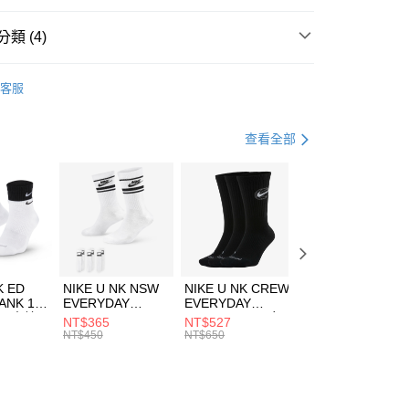
台灣）商業銀行
華泰商業銀行
業銀行
遠東國際商業銀行
類 (4)
業銀行
永豐商業銀行
享後付
業銀行
星展（台灣）商業銀行
w Balance
服飾
客服
際商業銀行
中國信託商業銀行
FTEE先享後付」】
上衣
短袖上衣
天信用卡公司
先享後付是「在收到商品之後才付款」的支付方式。 讓您購物簡單
心！
跑步訓練
服飾
查看全部
：不需註冊會員、不需綁卡、不需儲值。
：只要手機號碼，簡訊認證，即可結帳。
清爽穿搭｜短袖上衣4折起
(快速到店)
：先確認商品／服務後，再付款。
00，滿NT$1,500(含以上)免運費
EE先享後付」結帳流程】
方式選擇「AFTEE先享後付」後，將跳轉至「AFTEE先享後
頁面，進行簡訊認證並確認金額後，即可完成結帳。
00，滿NT$1,500(含以上)免運費
成立數日內，您將收到繳費通知簡訊。
費通知簡訊後14天內，點擊此簡訊中的連結，可透過四大超商
市自取
K ED
NIKE U NK NSW
NIKE U NK CREW
NIKE U NK
網路銀行／等多元方式進行付款，方視為交易完成。
ANK 1P
EVERYDAY
EVERYDAY
EVERYDAY LTW
00，滿NT$1,500(含以上)免運費
：結帳手續完成當下不需立刻繳費，但若您需要取消訂單，請聯
 男 中統
ESSENTIAL CR
BBALL 3PR 男女
ANKLE 3PR 男女
NT$365
NT$527
NT$365
的店家。未經商家同意取消之訂單仍視為有效，需透過AFTEE
8104
男女 短統襪
長統襪
踝襪 SX7677010
NT$450
NT$650
NT$450
繳納相關費用。
DX5089103
DA2123010
否成功請以「AFTEE先享後付 」之結帳頁面顯示為準，若有關於
功／繳費後需取消欲退款等相關疑問，請聯繫「AFTEE先享後
援中心」
https://netprotections.freshdesk.com/support/home