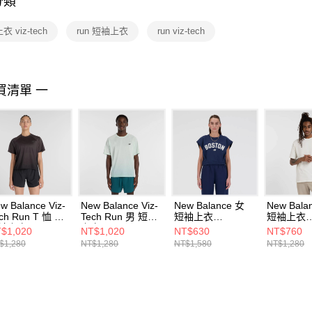
分類
【注意事
１．透過由
 viz-tech
run 短袖上衣
run viz-tech
交易，需
求債權轉
２．關於
https://aft
３．未成
買清單 一
「AFTE
任。
４．使用「
即時審查
結果請求
５．嚴禁
形，恩沛
動。
w Balance Viz-
New Balance Viz-
New Balance 女
New Bala
ch Run T 恤 女
Tech Run 男 短袖
短袖上衣
短袖上衣
袖上衣
上衣
WT41530NNY-F
MT51966
$1,020
NT$1,020
NT$630
NT$760
T61O6FOBK-F
MT61O0TKCOJ-F
$1,280
NT$1,280
NT$1,580
NT$1,280