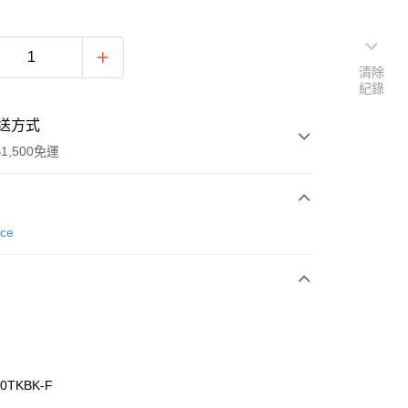
清除
紀錄
送方式
1,500免運
次付款
nce
期付款
0 利率 每期
NT$426
21家銀行
庫商業銀行
第一商業銀行
業銀行
彰化商業銀行
業儲蓄銀行
台北富邦商業銀行
華商業銀行
兆豐國際商業銀行
0TKBK-F
小企業銀行
台中商業銀行