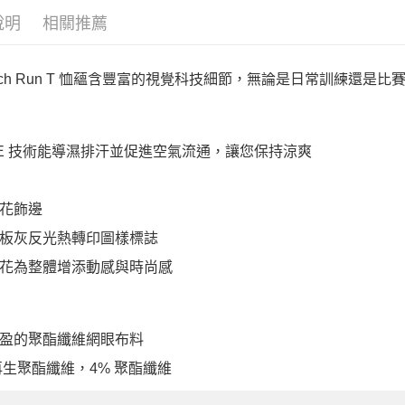
說明
相關推薦
-Tech Run T 恤蘊含豐富的視覺科技細節，無論是日常訓練還
ICE 技術能導濕排汗並促進空氣流通，讓您保持涼爽
花飾邊
板灰反光熱轉印圖樣標誌
花為整體增添動感與時尚感
盈的聚酯纖維網眼布料
 再生聚酯纖維，4% 聚酯纖維