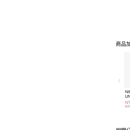
商品加
NI
U
1P
NT
統
NT