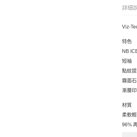
詳細
Viz
特色
NB 
短袖
點紋提
霧面石
漸層印
材質
柔軟輕
96%