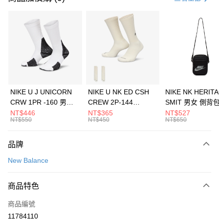
信用卡分期付款
3 期 0 利率 每期
NT$426
21家銀行
合作金庫商業銀行
第一商業銀行
LINE Pay
華南商業銀行
彰化商業銀行
Apple Pay
上海商業儲蓄銀行
台北富邦商業銀行
國泰世華商業銀行
兆豐國際商業銀行
悠遊付
臺灣中小企業銀行
台中商業銀行
NIKE U J UNICORN
NIKE U NK ED CSH
NIKE NK HERIT
匯豐（台灣）商業銀行
華泰商業銀行
CRW 1PR -160 男女
CREW 2P-144
SMIT 男女 側背
全盈+PAY
聯邦商業銀行
遠東國際商業銀行
中統襪 FZ3393100
EMBRDY 男女 短統襪
BA5871010
NT$446
NT$365
NT$527
元大商業銀行
永豐商業銀行
NT$550
NT$450
NT$650
AFTEE先享後付
FZ3073133
玉山商業銀行
星展（台灣）商業銀行
相關說明
台新國際商業銀行
中國信託商業銀行
品牌
【關於「AFTEE先享後付」】
台灣樂天信用卡公司
AFTEE先享後付是「在收到商品之後才付款」的支付方式。 讓您購物簡單
運送方式
New Balance
便利好安心！
１．簡單：不需註冊會員、不需綁卡、不需儲值。
7-11取貨(快速到店)
２．便利：只要手機號碼，簡訊認證，即可結帳。
商品特色
每筆NT$100，滿NT$1,500(含以上)免運費
３．安心：先確認商品／服務後，再付款。
商品編號
宅配
【「AFTEE先享後付」結帳流程】
１．於結帳方式選擇「AFTEE先享後付」後，將跳轉至「AFTEE先享後付」
11784110
每筆NT$100，滿NT$1,500(含以上)免運費