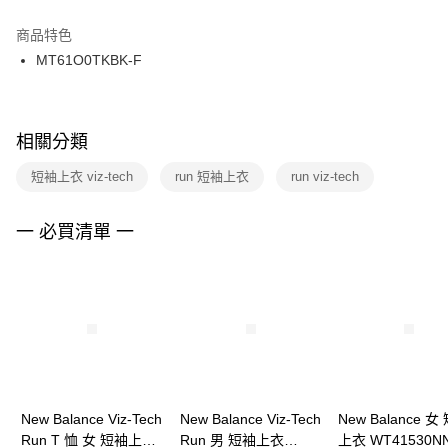
結帳頁面，進行簡訊認證並確認金額後，即可完成結帳。
２．訂單成立數日內，您將收到繳費通知簡訊。
商品特色
付款後門市自取
３．收到繳費通知簡訊後14天內，點擊此簡訊中的連結，可透過四大超商／
MT61O0TKBK-F
每筆NT$100，滿NT$1,500(含以上)免運費
ATM／網路銀行／等多元方式進行付款，方視為交易完成。
※ 請注意：結帳手續完成當下不需立刻繳費，但若您需要取消訂單，請聯絡
購買商品的店家。未經商家同意取消之訂單仍視為有效，需透過AFTEE先享
後付繳納相關費用。
※ 交易是否成功請以「AFTEE先享後付 」之結帳頁面顯示為準，若有關於
相關分類
是否繳費成功／繳費後需取消欲退款等相關疑問，請聯繫「AFTEE先享後付
客戶支援中心」
https://netprotections.freshdesk.com/support/home
短袖上衣 viz-tech
run 短袖上衣
run viz-tech
【注意事項】
１．透過由恩沛科技股份有限公司提供之「AFTEE先享後付」服務完成之交
一 必買清單 一
易，需依本服務之必要範圍內提供個人資料，並將交易相關給付款項請求債
權轉讓予恩沛科技股份有限公司。
２．關於個人資料處理事宜，請瀏覽以下網址：
https://aftee.tw/terms/#terms3
３．未成年的使用者請事先徵得法定代理人或監護人之同意方可使用
「AFTEE先享後付」，若未經同意申辦者引起之損失，本公司不負相關責
任。
４．使用「AFTEE先享後付」時，將依據個別帳號之用戶狀況，依本公司即
時審查核予不同之上限額度；若仍有額度不足之情形，本公司將視審查結果
請求用戶進行身份認證。
New Balance Viz-Tech
New Balance Viz-Tech
New Balance 女
５．嚴禁一人註冊多個帳號或使用他人資訊註冊。若發現惡意使用之情形，
Run T 恤 女 短袖上衣
Run 男 短袖上衣
上衣 WT41530NN
恩沛科技股份有限公司將有權停止該用戶之使用額度並採取法律行動。