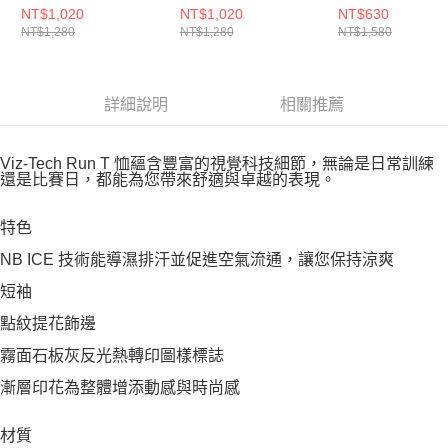
WT61O6FOBK-F
MT61O0TKCOJ-F
NT$1,020
NT$1,020
NT$630
NT$1,280
NT$1,280
NT$1,580
詳細說明
相關推薦
Viz-Tech Run T 恤蘊含豐富的視覺科技細節，無論是日常訓練
還是比賽日，都能為您帶來舒適與卓越的表現。
特色
NB ICE 技術能導濕排汗並促進空氣流通，讓您保持涼爽
短袖
點紋提花飾邊
霧面石板灰反光熱轉印圖樣標誌
漸層印花為整體增添動感與時尚感
材質