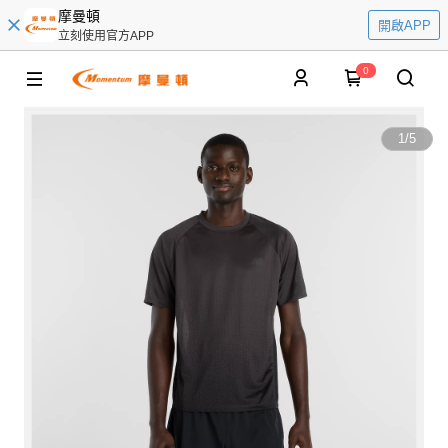
摩曼頓
開啟APP
立刻使用官方APP
0
1
/
5