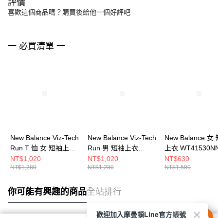
評價
喜歡這個商品嗎？購買後給他一個好評吧
一 必買清單 一
New Balance Viz-Tech
New Balance Viz-Tech
New Balance 女
Run T 恤 女 短袖上衣
Run 男 短袖上衣
上衣 WT41530NN
WT61O6FOBK-F
MT61O0TKCOJ-F
NT$1,020
NT$1,020
NT$630
NT$1,280
NT$1,280
NT$1,580
你可能有興趣的商品
全站排行
歡迎加入摩曼頓Line官方帳號