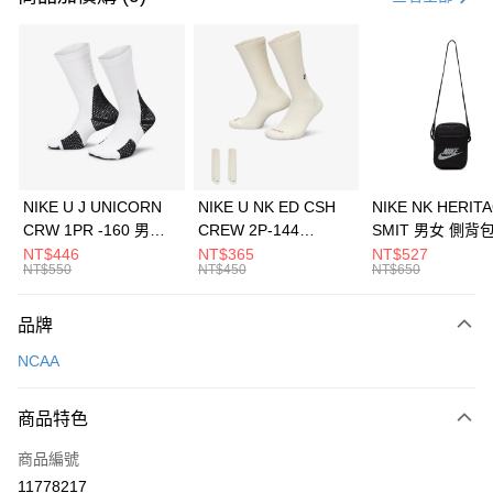
信用卡分期付款
3 期 0 利率 每期
NT$326
21家銀行
合作金庫商業銀行
第一商業銀行
LINE Pay
華南商業銀行
彰化商業銀行
Apple Pay
上海商業儲蓄銀行
台北富邦商業銀行
國泰世華商業銀行
兆豐國際商業銀行
悠遊付
臺灣中小企業銀行
台中商業銀行
NIKE U J UNICORN
NIKE U NK ED CSH
NIKE NK HERIT
匯豐（台灣）商業銀行
華泰商業銀行
CRW 1PR -160 男女
CREW 2P-144
SMIT 男女 側背
全盈+PAY
聯邦商業銀行
遠東國際商業銀行
中統襪 FZ3393100
EMBRDY 男女 短統襪
BA5871010
NT$446
NT$365
NT$527
元大商業銀行
永豐商業銀行
NT$550
NT$450
NT$650
AFTEE先享後付
FZ3073133
玉山商業銀行
星展（台灣）商業銀行
相關說明
台新國際商業銀行
中國信託商業銀行
品牌
【關於「AFTEE先享後付」】
台灣樂天信用卡公司
AFTEE先享後付是「在收到商品之後才付款」的支付方式。 讓您購物簡單
運送方式
NCAA
便利好安心！
１．簡單：不需註冊會員、不需綁卡、不需儲值。
7-11取貨(快速到店)
２．便利：只要手機號碼，簡訊認證，即可結帳。
商品特色
每筆NT$100，滿NT$1,500(含以上)免運費
３．安心：先確認商品／服務後，再付款。
商品編號
宅配
【「AFTEE先享後付」結帳流程】
１．於結帳方式選擇「AFTEE先享後付」後，將跳轉至「AFTEE先享後付」
11778217
每筆NT$100，滿NT$1,500(含以上)免運費