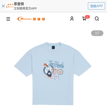
摩曼頓
開啟APP
立刻使用官方APP
0
1
/
7