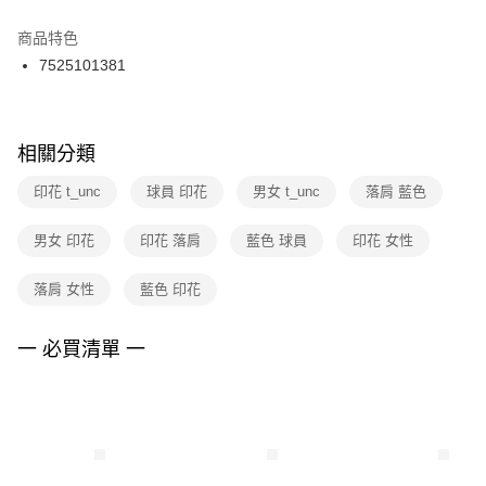
結帳頁面，進行簡訊認證並確認金額後，即可完成結帳。
２．訂單成立數日內，您將收到繳費通知簡訊。
商品特色
付款後門市自取
３．收到繳費通知簡訊後14天內，點擊此簡訊中的連結，可透過四大超商／
7525101381
每筆NT$100，滿NT$1,500(含以上)免運費
ATM／網路銀行／等多元方式進行付款，方視為交易完成。
※ 請注意：結帳手續完成當下不需立刻繳費，但若您需要取消訂單，請聯絡
購買商品的店家。未經商家同意取消之訂單仍視為有效，需透過AFTEE先享
後付繳納相關費用。
※ 交易是否成功請以「AFTEE先享後付 」之結帳頁面顯示為準，若有關於
相關分類
是否繳費成功／繳費後需取消欲退款等相關疑問，請聯繫「AFTEE先享後付
客戶支援中心」
https://netprotections.freshdesk.com/support/home
印花 t_unc
球員 印花
男女 t_unc
落肩 藍色
【注意事項】
男女 印花
印花 落肩
藍色 球員
印花 女性
１．透過由恩沛科技股份有限公司提供之「AFTEE先享後付」服務完成之交
易，需依本服務之必要範圍內提供個人資料，並將交易相關給付款項請求債
權轉讓予恩沛科技股份有限公司。
落肩 女性
藍色 印花
２．關於個人資料處理事宜，請瀏覽以下網址：
https://aftee.tw/terms/#terms3
３．未成年的使用者請事先徵得法定代理人或監護人之同意方可使用
一 必買清單 一
「AFTEE先享後付」，若未經同意申辦者引起之損失，本公司不負相關責
任。
４．使用「AFTEE先享後付」時，將依據個別帳號之用戶狀況，依本公司即
時審查核予不同之上限額度；若仍有額度不足之情形，本公司將視審查結果
請求用戶進行身份認證。
５．嚴禁一人註冊多個帳號或使用他人資訊註冊。若發現惡意使用之情形，
恩沛科技股份有限公司將有權停止該用戶之使用額度並採取法律行動。