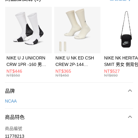
信用卡分期付款
3 期 0 利率 每期
NT$626
21家銀行
合作金庫商業銀行
第一商業銀行
LINE Pay
華南商業銀行
彰化商業銀行
Apple Pay
上海商業儲蓄銀行
台北富邦商業銀行
國泰世華商業銀行
兆豐國際商業銀行
悠遊付
臺灣中小企業銀行
台中商業銀行
NIKE U J UNICORN
NIKE U NK ED CSH
NIKE NK HERIT
匯豐（台灣）商業銀行
華泰商業銀行
CRW 1PR -160 男女
CREW 2P-144
SMIT 男女 側背
全盈+PAY
聯邦商業銀行
遠東國際商業銀行
中統襪 FZ3393100
EMBRDY 男女 短統襪
BA5871010
NT$446
NT$365
NT$527
元大商業銀行
永豐商業銀行
NT$550
NT$450
NT$650
AFTEE先享後付
FZ3073133
玉山商業銀行
星展（台灣）商業銀行
相關說明
台新國際商業銀行
中國信託商業銀行
品牌
【關於「AFTEE先享後付」】
台灣樂天信用卡公司
AFTEE先享後付是「在收到商品之後才付款」的支付方式。 讓您購物簡單
運送方式
NCAA
便利好安心！
１．簡單：不需註冊會員、不需綁卡、不需儲值。
7-11取貨(快速到店)
２．便利：只要手機號碼，簡訊認證，即可結帳。
商品特色
每筆NT$100，滿NT$1,500(含以上)免運費
３．安心：先確認商品／服務後，再付款。
商品編號
宅配
【「AFTEE先享後付」結帳流程】
１．於結帳方式選擇「AFTEE先享後付」後，將跳轉至「AFTEE先享後付」
11778213
每筆NT$100，滿NT$1,500(含以上)免運費