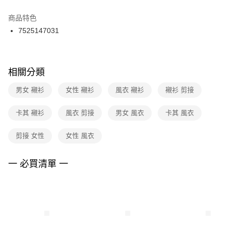
結帳頁面，進行簡訊認證並確認金額後，即可完成結帳。
２．訂單成立數日內，您將收到繳費通知簡訊。
商品特色
付款後門市自取
３．收到繳費通知簡訊後14天內，點擊此簡訊中的連結，可透過四大超商／
7525147031
每筆NT$100，滿NT$1,500(含以上)免運費
ATM／網路銀行／等多元方式進行付款，方視為交易完成。
※ 請注意：結帳手續完成當下不需立刻繳費，但若您需要取消訂單，請聯絡
購買商品的店家。未經商家同意取消之訂單仍視為有效，需透過AFTEE先享
後付繳納相關費用。
※ 交易是否成功請以「AFTEE先享後付 」之結帳頁面顯示為準，若有關於
相關分類
是否繳費成功／繳費後需取消欲退款等相關疑問，請聯繫「AFTEE先享後付
客戶支援中心」
https://netprotections.freshdesk.com/support/home
男女 襯衫
女性 襯衫
風衣 襯衫
襯衫 剪接
【注意事項】
卡其 襯衫
風衣 剪接
男女 風衣
卡其 風衣
１．透過由恩沛科技股份有限公司提供之「AFTEE先享後付」服務完成之交
易，需依本服務之必要範圍內提供個人資料，並將交易相關給付款項請求債
權轉讓予恩沛科技股份有限公司。
剪接 女性
女性 風衣
２．關於個人資料處理事宜，請瀏覽以下網址：
https://aftee.tw/terms/#terms3
３．未成年的使用者請事先徵得法定代理人或監護人之同意方可使用
一 必買清單 一
「AFTEE先享後付」，若未經同意申辦者引起之損失，本公司不負相關責
任。
４．使用「AFTEE先享後付」時，將依據個別帳號之用戶狀況，依本公司即
時審查核予不同之上限額度；若仍有額度不足之情形，本公司將視審查結果
請求用戶進行身份認證。
５．嚴禁一人註冊多個帳號或使用他人資訊註冊。若發現惡意使用之情形，
恩沛科技股份有限公司將有權停止該用戶之使用額度並採取法律行動。