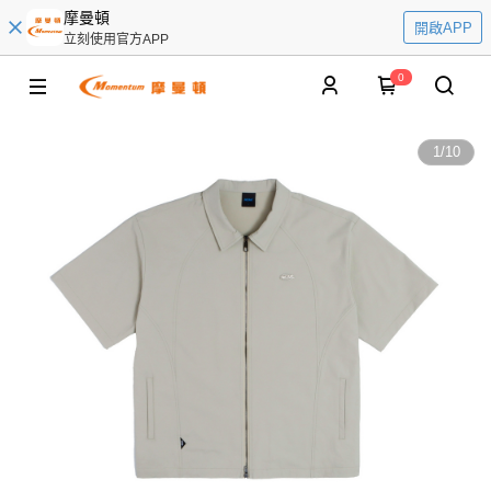
摩曼頓
開啟APP
立刻使用官方APP
0
1
/
10