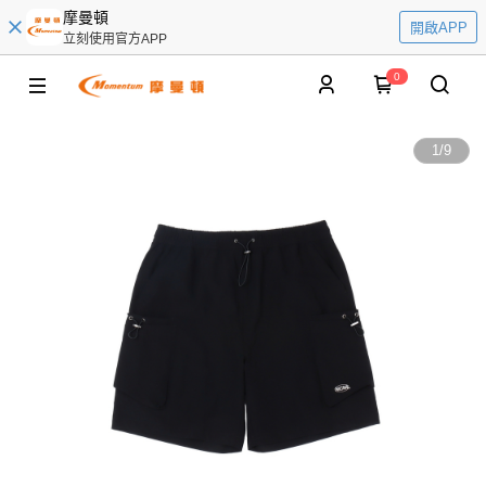
摩曼頓
開啟APP
立刻使用官方APP
0
1
/
9