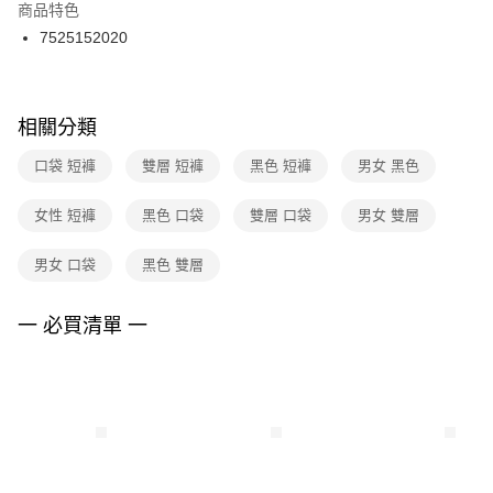
２．訂單成立數日內，您將收到繳費通知簡訊。
商品特色
付款後門市自取
３．收到繳費通知簡訊後14天內，點擊此簡訊中的連結，可透過四大超商／
7525152020
每筆NT$100，滿NT$1,500(含以上)免運費
ATM／網路銀行／等多元方式進行付款，方視為交易完成。
※ 請注意：結帳手續完成當下不需立刻繳費，但若您需要取消訂單，請聯絡
購買商品的店家。未經商家同意取消之訂單仍視為有效，需透過AFTEE先享
後付繳納相關費用。
※ 交易是否成功請以「AFTEE先享後付 」之結帳頁面顯示為準，若有關於
相關分類
是否繳費成功／繳費後需取消欲退款等相關疑問，請聯繫「AFTEE先享後付
客戶支援中心」
https://netprotections.freshdesk.com/support/home
口袋 短褲
雙層 短褲
黑色 短褲
男女 黑色
【注意事項】
女性 短褲
黑色 口袋
雙層 口袋
男女 雙層
１．透過由恩沛科技股份有限公司提供之「AFTEE先享後付」服務完成之交
易，需依本服務之必要範圍內提供個人資料，並將交易相關給付款項請求債
權轉讓予恩沛科技股份有限公司。
男女 口袋
黑色 雙層
２．關於個人資料處理事宜，請瀏覽以下網址：
https://aftee.tw/terms/#terms3
３．未成年的使用者請事先徵得法定代理人或監護人之同意方可使用
一 必買清單 一
「AFTEE先享後付」，若未經同意申辦者引起之損失，本公司不負相關責
任。
４．使用「AFTEE先享後付」時，將依據個別帳號之用戶狀況，依本公司即
時審查核予不同之上限額度；若仍有額度不足之情形，本公司將視審查結果
請求用戶進行身份認證。
５．嚴禁一人註冊多個帳號或使用他人資訊註冊。若發現惡意使用之情形，
恩沛科技股份有限公司將有權停止該用戶之使用額度並採取法律行動。