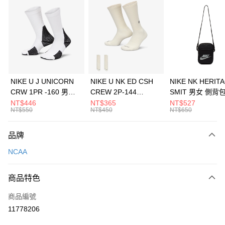
信用卡分期付款
3 期 0 利率 每期
NT$493
21家銀行
合作金庫商業銀行
第一商業銀行
LINE Pay
華南商業銀行
彰化商業銀行
Apple Pay
上海商業儲蓄銀行
台北富邦商業銀行
國泰世華商業銀行
兆豐國際商業銀行
悠遊付
臺灣中小企業銀行
台中商業銀行
NIKE U J UNICORN
NIKE U NK ED CSH
NIKE NK HERIT
匯豐（台灣）商業銀行
華泰商業銀行
CRW 1PR -160 男女
CREW 2P-144
SMIT 男女 側背
全盈+PAY
聯邦商業銀行
遠東國際商業銀行
中統襪 FZ3393100
EMBRDY 男女 短統襪
BA5871010
NT$446
NT$365
NT$527
元大商業銀行
永豐商業銀行
NT$550
NT$450
NT$650
AFTEE先享後付
FZ3073133
玉山商業銀行
星展（台灣）商業銀行
相關說明
台新國際商業銀行
中國信託商業銀行
品牌
【關於「AFTEE先享後付」】
台灣樂天信用卡公司
AFTEE先享後付是「在收到商品之後才付款」的支付方式。 讓您購物簡單
運送方式
NCAA
便利好安心！
１．簡單：不需註冊會員、不需綁卡、不需儲值。
7-11取貨(快速到店)
２．便利：只要手機號碼，簡訊認證，即可結帳。
商品特色
每筆NT$100，滿NT$1,500(含以上)免運費
３．安心：先確認商品／服務後，再付款。
商品編號
宅配
【「AFTEE先享後付」結帳流程】
１．於結帳方式選擇「AFTEE先享後付」後，將跳轉至「AFTEE先享後付」
11778206
每筆NT$100，滿NT$1,500(含以上)免運費
結帳頁面，進行簡訊認證並確認金額後，即可完成結帳。