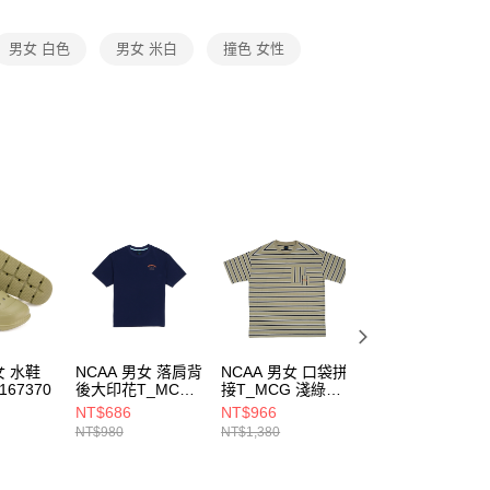
項】
恩沛科技股份有限公司提供之「AFTEE先享後付」服務完成之
男女 白色
男女 米白
撞色 女性
依本服務之必要範圍內提供個人資料，並將交易相關給付款項請
讓予恩沛科技股份有限公司。
個人資料處理事宜，請瀏覽以下網址：
ee.tw/terms/#terms3
年的使用者請事先徵得法定代理人或監護人之同意方可使用
E先享後付」，若未經同意申辦者引起之損失，本公司不負相關責
AFTEE先享後付」時，將依據個別帳號之用戶狀況，依本公司
核予不同之上限額度；若仍有額度不足之情形，本公司將視審查
用戶進行身份認證。
一人註冊多個帳號或使用他人資訊註冊。若發現惡意使用之情
科技股份有限公司將有權停止該用戶之使用額度並採取法律行
女 水鞋
NCAA 男女 落肩背
NCAA 男女 口袋拼
NCAA 男女 鎖鏈
167370
後大印花T_MCG
接T_MCG 淺綠
短褲_MCG
7525100580
7525100971
7525150380
NT$686
NT$966
NT$756
NT$980
NT$1,380
NT$1,080