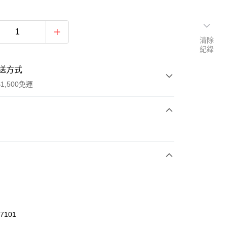
清除
紀錄
送方式
1,500免運
次付款
期付款
0 利率 每期
NT$626
21家銀行
庫商業銀行
第一商業銀行
業銀行
彰化商業銀行
業儲蓄銀行
台北富邦商業銀行
華商業銀行
兆豐國際商業銀行
47101
小企業銀行
台中商業銀行