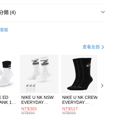
台灣）商業銀行
華泰商業銀行
業銀行
遠東國際商業銀行
類 (4)
業銀行
永豐商業銀行
享後付
業銀行
星展（台灣）商業銀行
AA
客服
際商業銀行
中國信託商業銀行
FTEE先享後付」】
上衣
短袖上衣
天信用卡公司
先享後付是「在收到商品之後才付款」的支付方式。 讓您購物簡單
心！
年
上衣
短袖上衣
查看全部
：不需註冊會員、不需綁卡、不需儲值。
：只要手機號碼，簡訊認證，即可結帳。
清爽穿搭｜短袖上衣4折起
(快速到店)
：先確認商品／服務後，再付款。
00，滿NT$1,500(含以上)免運費
EE先享後付」結帳流程】
方式選擇「AFTEE先享後付」後，將跳轉至「AFTEE先享後
頁面，進行簡訊認證並確認金額後，即可完成結帳。
00，滿NT$1,500(含以上)免運費
成立數日內，您將收到繳費通知簡訊。
費通知簡訊後14天內，點擊此簡訊中的連結，可透過四大超商
市自取
K ED
NIKE U NK NSW
NIKE U NK CREW
NIKE U NK
網路銀行／等多元方式進行付款，方視為交易完成。
ANK 1P
EVERYDAY
EVERYDAY
EVERYDAY LTW
00，滿NT$1,500(含以上)免運費
：結帳手續完成當下不需立刻繳費，但若您需要取消訂單，請聯
 男 中統
ESSENTIAL CR
BBALL 3PR 男女
ANKLE 3PR 男女
NT$365
NT$527
NT$365
的店家。未經商家同意取消之訂單仍視為有效，需透過AFTEE
8104
男女 短統襪
長統襪
踝襪 SX7677010
NT$450
NT$650
NT$450
繳納相關費用。
DX5089103
DA2123010
否成功請以「AFTEE先享後付 」之結帳頁面顯示為準，若有關於
功／繳費後需取消欲退款等相關疑問，請聯繫「AFTEE先享後
援中心」
https://netprotections.freshdesk.com/support/home