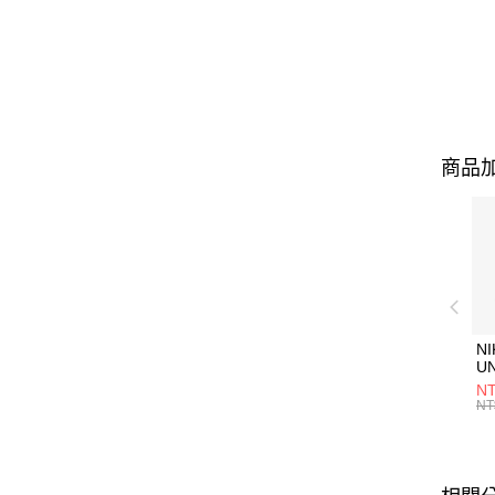
商品加
NI
U
1P
NT
統
NT