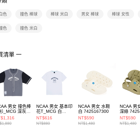
分類
【注意事
１．透過由
白色
撞色 棒球
棒球 米白
男女 棒球
棒球 女性
交易，需
求債權轉
２．關於
撞色
撞色 米白
https://aft
３．未成
「AFTE
任。
買清單 一
４．使用「
即時審查
結果請求
５．嚴禁
形，恩沛
動。
CAA 男女 撞色棒
NCAA 男女 基本印
NCAA 男女 水鞋
NCAA 男
衫_MCG 深灰
花T_MCG 白
白 7425167300
深綠 7425
25147110
7525101000
$1,316
NT$616
NT$590
NT$590
$1,880
NT$880
NT$1,480
NT$1,480