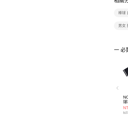
相關
棒球 
男女 
一 必
N
球
75
NT
NT