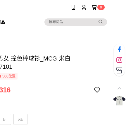
0
商品
 男女 撞色棒球衫_MCG 米白
7101
1,500免運
316
L
XL