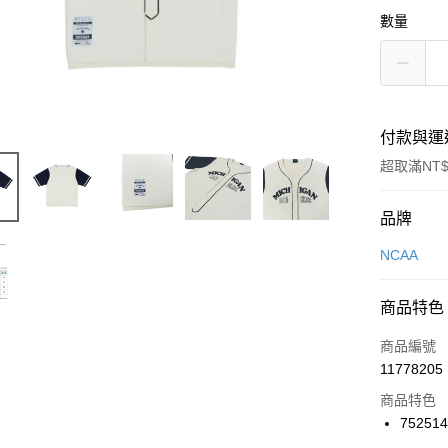
數量
付款與運
超取滿NT$
付款方式
品牌
信用卡一
NCAA
信用卡分
商品特色
3 期 
商品編號
合作金
LINE Pay
11778205
華南商
Apple Pay
上海商
商品特色
國泰世
75251
悠遊付
臺灣中