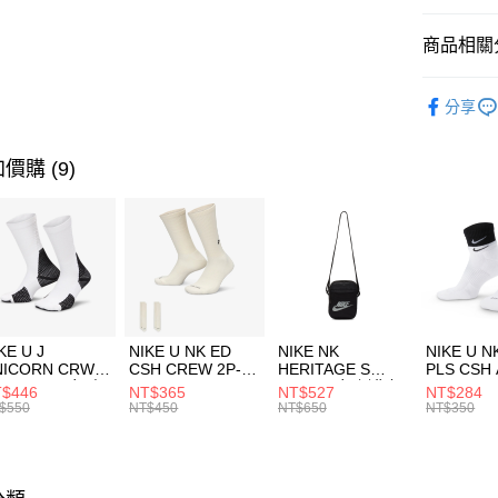
匯豐（
全盈+PAY
聯邦商
商品相關分
元大商
AFTEE先
玉山商
品牌
NC
相關說明
分享
台新國
【關於「A
男性商品
台灣樂
AFTEE
便利好安
兒童/青少
運送方式
價購 (9)
１．簡單
２．便利
促銷活動
7-11取貨
３．安心
每筆NT$1
【「AFT
宅配
１．於結帳
付」結帳
每筆NT$1
２．訂單
３．收到繳
付款後門
KE U J
NIKE U NK ED
NIKE NK
NIKE U N
／ATM／
NICORN CRW
CSH CREW 2P-
HERITAGE S
PLS CSH 
每筆NT$1
※ 請注意
R -160 男女 中
144 EMBRDY 男
SMIT 男女 側背包
144 DBL
$446
NT$365
NT$527
NT$284
絡購買商品
襪 FZ3393100
女 短統襪
BA5871010
襪 DH405
$550
NT$450
NT$650
NT$350
先享後付
FZ3073133
※ 交易是
是否繳費成
付客戶支