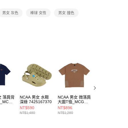
項】
恩沛科技股份有限公司提供之「AFTEE先享後付」服務完成之
男女 灰色
棒球 女性
男女 撞色
依本服務之必要範圍內提供個人資料，並將交易相關給付款項請
讓予恩沛科技股份有限公司。
個人資料處理事宜，請瀏覽以下網址：
ee.tw/terms/#terms3
年的使用者請事先徵得法定代理人或監護人之同意方可使用
E先享後付」，若未經同意申辦者引起之損失，本公司不負相關責
AFTEE先享後付」時，將依據個別帳號之用戶狀況，依本公司
核予不同之上限額度；若仍有額度不足之情形，本公司將視審查
用戶進行身份認證。
一人註冊多個帳號或使用他人資訊註冊。若發現惡意使用之情
科技股份有限公司將有權停止該用戶之使用額度並採取法律行
女 落肩背
NCAA 男女 水鞋
NCAA 男女 微落肩
NCAA 男女 微落
_MCG
深綠 7425167370
大圖T恤_MCG
大圖T恤_MCG
80
7525100332
7525100380
NT$590
NT$896
NT$896
NT$1,480
NT$1,280
NT$1,280