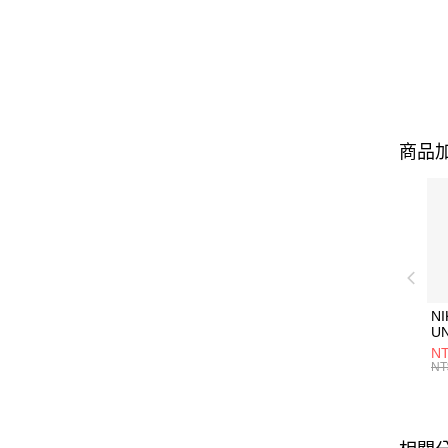
商品加
NI
U
1P
NT
統
NT