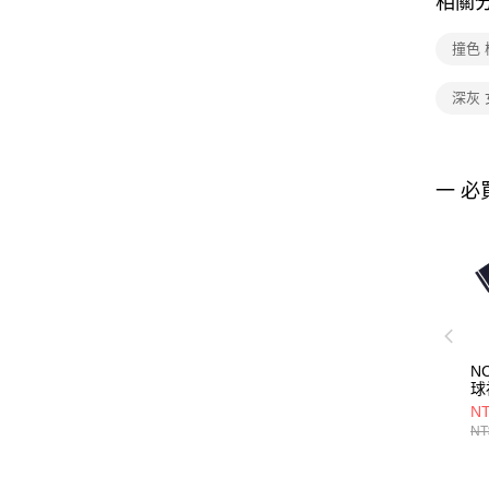
相關
撞色 
深灰 
一 必
N
球
75
NT
NT