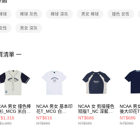
分類
【注意事
１．透過由
棒球
棒球 灰色
棒球 深灰
男女 棒球
撞色 女性
交易，需
求債權轉
２．關於
女性
男女 深灰
https://aft
３．未成
「AFTE
任。
買清單 一
４．使用「
即時審查
結果請求
５．嚴禁
形，恩沛
動。
CAA 男女 撞色棒
NCAA 男女 基本印
NCAA 女 剪接撞色
NCAA 男
衫_MCG 米白
花T_MCG 白
短版T_NC 深藍
後大印花T
25147101
7525101000
7522100680
75251005
$1,316
NT$616
NT$686
NT$686
$1,880
NT$880
NT$980
NT$980