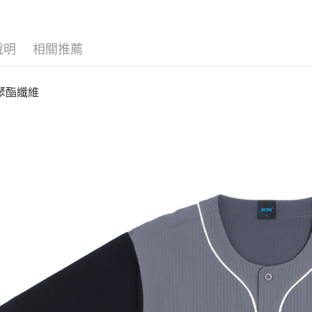
說明
相關推薦
%聚酯纖維