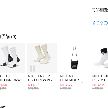
匯豐（
全盈+PAY
聯邦商
商品相關分
元大商
AFTEE先
玉山商
品牌
NC
相關說明
分享
台新國
【關於「A
男性商品
台灣樂
AFTEE
便利好安
兒童/青少
運送方式
價購 (9)
１．簡單
２．便利
促銷活動
7-11取貨
３．安心
每筆NT$1
【「AFT
宅配
１．於結帳
付」結帳
每筆NT$1
２．訂單
３．收到繳
付款後門
KE U J
NIKE U NK ED
NIKE NK
NIKE U N
／ATM／
NICORN CRW
CSH CREW 2P-
HERITAGE S
PLS CSH 
每筆NT$1
※ 請注意
R -160 男女 中
144 EMBRDY 男
SMIT 男女 側背包
144 DBL
$446
NT$365
NT$527
NT$284
絡購買商品
襪 FZ3393100
女 短統襪
BA5871010
襪 DH405
$550
NT$450
NT$650
NT$350
先享後付
FZ3073133
※ 交易是
是否繳費成
付客戶支