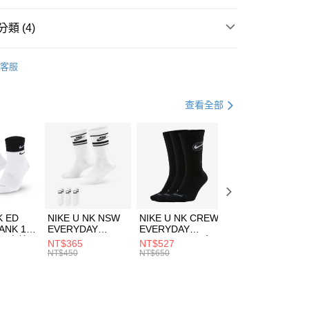
台灣）商業銀行
華泰商業銀行
業銀行
遠東國際商業銀行
類 (4)
業銀行
永豐商業銀行
享後付
業銀行
星展（台灣）商業銀行
AA
客服
際商業銀行
中國信託商業銀行
FTEE先享後付」】
上衣
短袖上衣
天信用卡公司
先享後付是「在收到商品之後才付款」的支付方式。 讓您購物簡單
心！
年
上衣
短袖上衣
查看全部
：不需註冊會員、不需綁卡、不需儲值。
：只要手機號碼，簡訊認證，即可結帳。
清爽穿搭｜短袖上衣4折起
(快速到店)
：先確認商品／服務後，再付款。
00，滿NT$1,500(含以上)免運費
EE先享後付」結帳流程】
方式選擇「AFTEE先享後付」後，將跳轉至「AFTEE先享後
頁面，進行簡訊認證並確認金額後，即可完成結帳。
00，滿NT$1,500(含以上)免運費
成立數日內，您將收到繳費通知簡訊。
費通知簡訊後14天內，點擊此簡訊中的連結，可透過四大超商
市自取
K ED
NIKE U NK NSW
NIKE U NK CREW
NIKE U NK
網路銀行／等多元方式進行付款，方視為交易完成。
ANK 1P
EVERYDAY
EVERYDAY
EVERYDAY LTW
00，滿NT$1,500(含以上)免運費
：結帳手續完成當下不需立刻繳費，但若您需要取消訂單，請聯
 男 中統
ESSENTIAL CR
BBALL 3PR 男女
ANKLE 3PR 男女
NT$365
NT$527
NT$365
的店家。未經商家同意取消之訂單仍視為有效，需透過AFTEE
8104
男女 短統襪
長統襪
踝襪 SX7677010
NT$450
NT$650
NT$450
繳納相關費用。
DX5089103
DA2123010
否成功請以「AFTEE先享後付 」之結帳頁面顯示為準，若有關於
功／繳費後需取消欲退款等相關疑問，請聯繫「AFTEE先享後
援中心」
https://netprotections.freshdesk.com/support/home