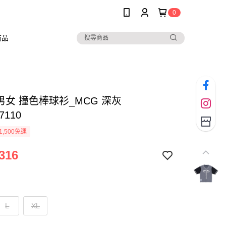
0
商品
 男女 撞色棒球衫_MCG 深灰
7110
1,500免運
316
L
XL