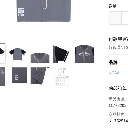
數量
付款與運
超取滿NT$
付款方式
品牌
信用卡一
NCAA
信用卡分
商品特色
3 期 
商品編號
合作金
LINE Pay
11778203
華南商
Apple Pay
上海商
商品特色
國泰世
752514
悠遊付
臺灣中