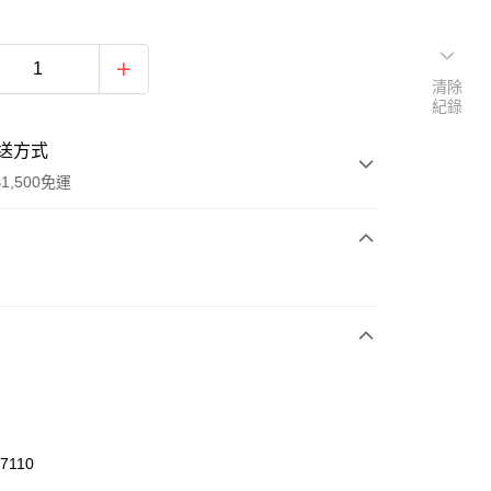
清除
紀錄
送方式
1,500免運
次付款
期付款
0 利率 每期
NT$626
21家銀行
庫商業銀行
第一商業銀行
業銀行
彰化商業銀行
業儲蓄銀行
台北富邦商業銀行
華商業銀行
兆豐國際商業銀行
7110
小企業銀行
台中商業銀行