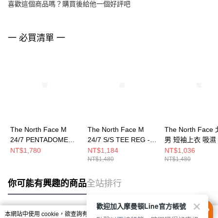
喜歡這個商品嗎？購買後給他一個好評吧
一 必買清單 一
The North Face M
The North Face M
The North Face
24/7 PENTADOME
24/7 S/S TEE REG -
男 短袖上衣 吸濕
EMBOSSED REG
AP 男 短袖上衣
M 24/7 S/S TEE
NT$1,780
NT$1,184
NT$1,036
NT$1,480
NT$1,480
SHORT SLEE 男 短袖
NF0A8DG60UZ
- AP NF0A8DG60
上衣 NF0A8HR1JK3
你可能有興趣的商品
全站排行
歡迎加入摩曼頓Line官方帳號
本網站中使用 cookie，欲查詢有關本網站使用 cookie 方式之詳情，及若您不希