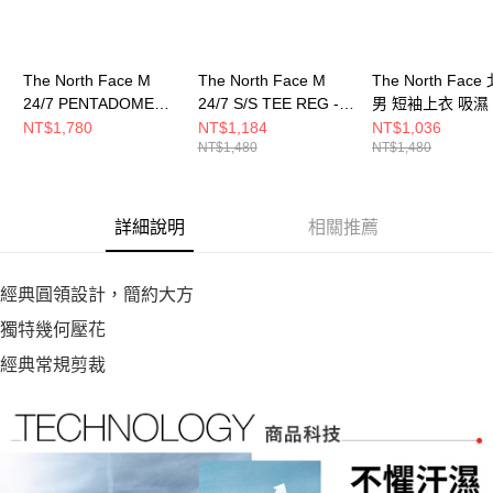
恩沛科技股份有限公司將有權停止該用戶之使用額度並採取法律行動。
The North Face M
The North Face M
The North Face
24/7 PENTADOME
24/7 S/S TEE REG -
男 短袖上衣 吸濕
EMBOSSED REG
AP 男 短袖上衣
M 24/7 S/S TEE
NT$1,780
NT$1,184
NT$1,036
NT$1,480
NT$1,480
SHORT SLEE 男 短袖
NF0A8DG60UZ
- AP NF0A8DG60
上衣 NF0A8HR1JK3
詳細說明
相關推薦
經典圓領設計，簡約大方
獨特幾何壓花
經典常規剪裁