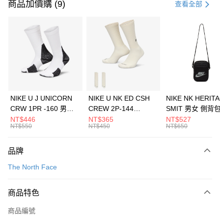
信用卡一次付款
商品加價購 (9)
查看全部
信用卡分期付款
3 期 0 利率 每期
NT$593
21家銀行
合作金庫商業銀行
第一商業銀行
LINE Pay
華南商業銀行
彰化商業銀行
Apple Pay
上海商業儲蓄銀行
台北富邦商業銀行
國泰世華商業銀行
兆豐國際商業銀行
悠遊付
臺灣中小企業銀行
台中商業銀行
NIKE U J UNICORN
NIKE U NK ED CSH
NIKE NK HERIT
匯豐（台灣）商業銀行
華泰商業銀行
CRW 1PR -160 男女
CREW 2P-144
SMIT 男女 側背
全盈+PAY
聯邦商業銀行
遠東國際商業銀行
中統襪 FZ3393100
EMBRDY 男女 短統襪
BA5871010
NT$446
NT$365
NT$527
元大商業銀行
永豐商業銀行
NT$550
NT$450
NT$650
AFTEE先享後付
FZ3073133
玉山商業銀行
星展（台灣）商業銀行
相關說明
台新國際商業銀行
中國信託商業銀行
品牌
【關於「AFTEE先享後付」】
台灣樂天信用卡公司
AFTEE先享後付是「在收到商品之後才付款」的支付方式。 讓您購物簡單
運送方式
The North Face
便利好安心！
１．簡單：不需註冊會員、不需綁卡、不需儲值。
7-11取貨(快速到店)
２．便利：只要手機號碼，簡訊認證，即可結帳。
商品特色
每筆NT$100，滿NT$1,500(含以上)免運費
３．安心：先確認商品／服務後，再付款。
商品編號
宅配
【「AFTEE先享後付」結帳流程】