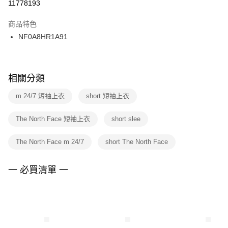
１．於結帳方式選擇「AFTEE先享後付」後，將跳轉至「AFTEE先享後付」
11778193
每筆NT$100，滿NT$1,500(含以上)免運費
結帳頁面，進行簡訊認證並確認金額後，即可完成結帳。
２．訂單成立數日內，您將收到繳費通知簡訊。
商品特色
付款後門市自取
３．收到繳費通知簡訊後14天內，點擊此簡訊中的連結，可透過四大超商／
NF0A8HR1A91
每筆NT$100，滿NT$1,500(含以上)免運費
ATM／網路銀行／等多元方式進行付款，方視為交易完成。
※ 請注意：結帳手續完成當下不需立刻繳費，但若您需要取消訂單，請聯絡
購買商品的店家。未經商家同意取消之訂單仍視為有效，需透過AFTEE先享
後付繳納相關費用。
※ 交易是否成功請以「AFTEE先享後付 」之結帳頁面顯示為準，若有關於
相關分類
是否繳費成功／繳費後需取消欲退款等相關疑問，請聯繫「AFTEE先享後付
客戶支援中心」
https://netprotections.freshdesk.com/support/home
m 24/7 短袖上衣
short 短袖上衣
【注意事項】
The North Face 短袖上衣
short slee
１．透過由恩沛科技股份有限公司提供之「AFTEE先享後付」服務完成之交
易，需依本服務之必要範圍內提供個人資料，並將交易相關給付款項請求債
權轉讓予恩沛科技股份有限公司。
The North Face m 24/7
short The North Face
２．關於個人資料處理事宜，請瀏覽以下網址：
https://aftee.tw/terms/#terms3
３．未成年的使用者請事先徵得法定代理人或監護人之同意方可使用
一 必買清單 一
「AFTEE先享後付」，若未經同意申辦者引起之損失，本公司不負相關責
任。
４．使用「AFTEE先享後付」時，將依據個別帳號之用戶狀況，依本公司即
時審查核予不同之上限額度；若仍有額度不足之情形，本公司將視審查結果
請求用戶進行身份認證。
５．嚴禁一人註冊多個帳號或使用他人資訊註冊。若發現惡意使用之情形，