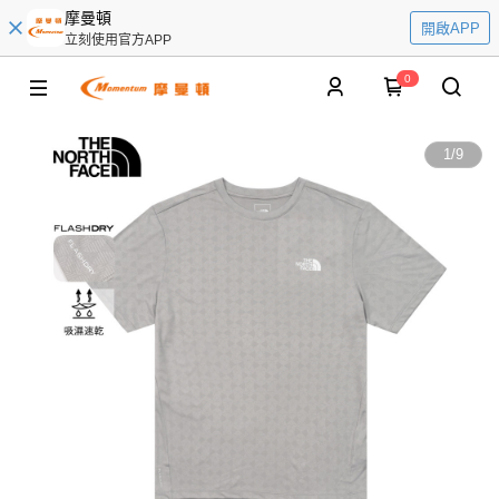
摩曼頓
開啟APP
立刻使用官方APP
0
1
/
9