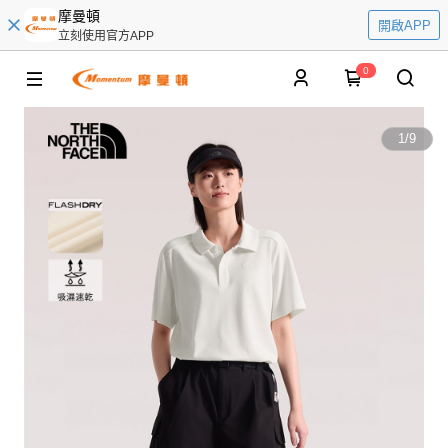
摩曼頓
開啟APP
立刻使用官方APP
0
1
/
9