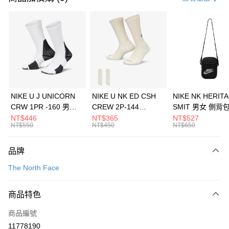
信用卡分期付款
3 期 0 利率 每期
NT$793
21家銀行
合作金庫商業銀行
第一商業銀行
LINE Pay
華南商業銀行
彰化商業銀行
Apple Pay
上海商業儲蓄銀行
台北富邦商業銀行
國泰世華商業銀行
兆豐國際商業銀行
悠遊付
臺灣中小企業銀行
台中商業銀行
NIKE U J UNICORN
NIKE U NK ED CSH
NIKE NK HERIT
匯豐（台灣）商業銀行
華泰商業銀行
CRW 1PR -160 男女
CREW 2P-144
SMIT 男女 側背
全盈+PAY
聯邦商業銀行
遠東國際商業銀行
中統襪 FZ3393100
EMBRDY 男女 短統襪
BA5871010
NT$446
NT$365
NT$527
元大商業銀行
永豐商業銀行
NT$550
NT$450
NT$650
AFTEE先享後付
FZ3073133
玉山商業銀行
星展（台灣）商業銀行
相關說明
台新國際商業銀行
中國信託商業銀行
品牌
【關於「AFTEE先享後付」】
台灣樂天信用卡公司
AFTEE先享後付是「在收到商品之後才付款」的支付方式。 讓您購物簡單
運送方式
The North Face
便利好安心！
１．簡單：不需註冊會員、不需綁卡、不需儲值。
7-11取貨(快速到店)
２．便利：只要手機號碼，簡訊認證，即可結帳。
商品特色
每筆NT$100，滿NT$1,500(含以上)免運費
３．安心：先確認商品／服務後，再付款。
商品編號
宅配
【「AFTEE先享後付」結帳流程】
１．於結帳方式選擇「AFTEE先享後付」後，將跳轉至「AFTEE先享後付」
11778190
每筆NT$100，滿NT$1,500(含以上)免運費