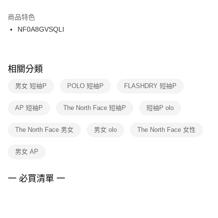
結帳頁面，進行簡訊認證並確認金額後，即可完成結帳。
２．訂單成立數日內，您將收到繳費通知簡訊。
商品特色
付款後門市自取
３．收到繳費通知簡訊後14天內，點擊此簡訊中的連結，可透過四大超商／
NF0A8GVSQLI
每筆NT$100，滿NT$1,500(含以上)免運費
ATM／網路銀行／等多元方式進行付款，方視為交易完成。
※ 請注意：結帳手續完成當下不需立刻繳費，但若您需要取消訂單，請聯絡
購買商品的店家。未經商家同意取消之訂單仍視為有效，需透過AFTEE先享
後付繳納相關費用。
※ 交易是否成功請以「AFTEE先享後付 」之結帳頁面顯示為準，若有關於
相關分類
是否繳費成功／繳費後需取消欲退款等相關疑問，請聯繫「AFTEE先享後付
客戶支援中心」
https://netprotections.freshdesk.com/support/home
男女 短袖P
POLO 短袖P
FLASHDRY 短袖P
【注意事項】
AP 短袖P
The North Face 短袖P
短袖P olo
１．透過由恩沛科技股份有限公司提供之「AFTEE先享後付」服務完成之交
易，需依本服務之必要範圍內提供個人資料，並將交易相關給付款項請求債
權轉讓予恩沛科技股份有限公司。
The North Face 男女
男女 olo
The North Face 女性
２．關於個人資料處理事宜，請瀏覽以下網址：
https://aftee.tw/terms/#terms3
男女 AP
３．未成年的使用者請事先徵得法定代理人或監護人之同意方可使用
「AFTEE先享後付」，若未經同意申辦者引起之損失，本公司不負相關責
任。
一 必買清單 一
４．使用「AFTEE先享後付」時，將依據個別帳號之用戶狀況，依本公司即
時審查核予不同之上限額度；若仍有額度不足之情形，本公司將視審查結果
請求用戶進行身份認證。
５．嚴禁一人註冊多個帳號或使用他人資訊註冊。若發現惡意使用之情形，
恩沛科技股份有限公司將有權停止該用戶之使用額度並採取法律行動。