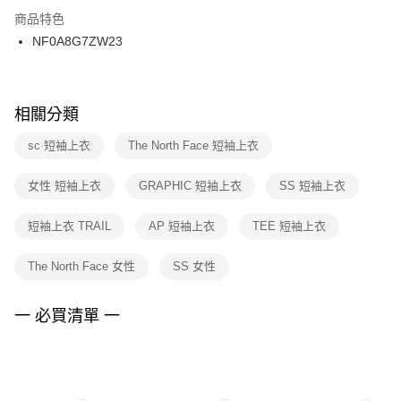
２．訂單成立數日內，您將收到繳費通知簡訊。
商品特色
付款後門市自取
３．收到繳費通知簡訊後14天內，點擊此簡訊中的連結，可透過四大超商／
NF0A8G7ZW23
每筆NT$100，滿NT$1,500(含以上)免運費
ATM／網路銀行／等多元方式進行付款，方視為交易完成。
※ 請注意：結帳手續完成當下不需立刻繳費，但若您需要取消訂單，請聯絡
購買商品的店家。未經商家同意取消之訂單仍視為有效，需透過AFTEE先享
後付繳納相關費用。
※ 交易是否成功請以「AFTEE先享後付 」之結帳頁面顯示為準，若有關於
相關分類
是否繳費成功／繳費後需取消欲退款等相關疑問，請聯繫「AFTEE先享後付
客戶支援中心」
https://netprotections.freshdesk.com/support/home
sc 短袖上衣
The North Face 短袖上衣
【注意事項】
女性 短袖上衣
GRAPHIC 短袖上衣
SS 短袖上衣
１．透過由恩沛科技股份有限公司提供之「AFTEE先享後付」服務完成之交
易，需依本服務之必要範圍內提供個人資料，並將交易相關給付款項請求債
權轉讓予恩沛科技股份有限公司。
短袖上衣 TRAIL
AP 短袖上衣
TEE 短袖上衣
２．關於個人資料處理事宜，請瀏覽以下網址：
https://aftee.tw/terms/#terms3
The North Face 女性
SS 女性
３．未成年的使用者請事先徵得法定代理人或監護人之同意方可使用
「AFTEE先享後付」，若未經同意申辦者引起之損失，本公司不負相關責
任。
一 必買清單 一
４．使用「AFTEE先享後付」時，將依據個別帳號之用戶狀況，依本公司即
時審查核予不同之上限額度；若仍有額度不足之情形，本公司將視審查結果
請求用戶進行身份認證。
５．嚴禁一人註冊多個帳號或使用他人資訊註冊。若發現惡意使用之情形，
恩沛科技股份有限公司將有權停止該用戶之使用額度並採取法律行動。