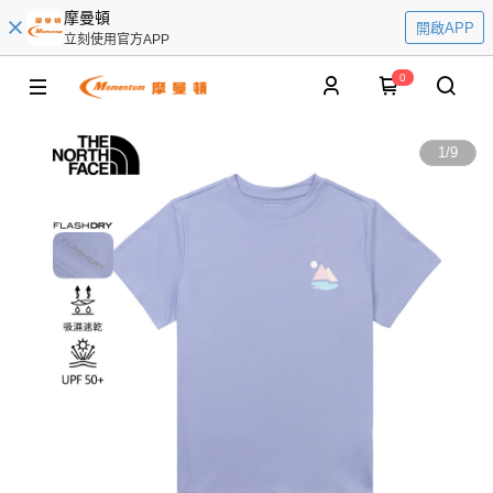
摩曼頓
開啟APP
立刻使用官方APP
0
1
/
9