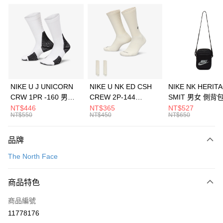
信用卡分期付款
3 期 0 利率 每期
NT$593
21家銀行
合作金庫商業銀行
第一商業銀行
LINE Pay
華南商業銀行
彰化商業銀行
Apple Pay
上海商業儲蓄銀行
台北富邦商業銀行
國泰世華商業銀行
兆豐國際商業銀行
悠遊付
臺灣中小企業銀行
台中商業銀行
NIKE U J UNICORN
NIKE U NK ED CSH
NIKE NK HERIT
匯豐（台灣）商業銀行
華泰商業銀行
CRW 1PR -160 男女
CREW 2P-144
SMIT 男女 側背
全盈+PAY
聯邦商業銀行
遠東國際商業銀行
中統襪 FZ3393100
EMBRDY 男女 短統襪
BA5871010
NT$446
NT$365
NT$527
元大商業銀行
永豐商業銀行
NT$550
NT$450
NT$650
AFTEE先享後付
FZ3073133
玉山商業銀行
星展（台灣）商業銀行
相關說明
台新國際商業銀行
中國信託商業銀行
品牌
【關於「AFTEE先享後付」】
台灣樂天信用卡公司
AFTEE先享後付是「在收到商品之後才付款」的支付方式。 讓您購物簡單
運送方式
The North Face
便利好安心！
１．簡單：不需註冊會員、不需綁卡、不需儲值。
7-11取貨(快速到店)
２．便利：只要手機號碼，簡訊認證，即可結帳。
商品特色
每筆NT$100，滿NT$1,500(含以上)免運費
３．安心：先確認商品／服務後，再付款。
商品編號
宅配
【「AFTEE先享後付」結帳流程】
１．於結帳方式選擇「AFTEE先享後付」後，將跳轉至「AFTEE先享後付」
11778176
每筆NT$100，滿NT$1,500(含以上)免運費
結帳頁面，進行簡訊認證並確認金額後，即可完成結帳。