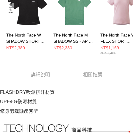
恩沛科技股份有限公司將有權停止該用戶之使用額度並採取法律行動。
The North Face W
The North Face M
The North Face 
SHADOW SHORT
SHADOW SS - AP 男
FLEX SHORT
SLEEVE T-SHIRT -
短袖上衣
SLEEVES REG T
NT$2,380
NT$2,380
NT$1,169
NT$1,480
AP 女 短袖上衣
NF0A83TOG57
AP 女 短袖上衣
NF0A8HRVJK3
NF0A8DFJ0SO
詳細說明
相關推薦
FLASHDRY吸濕排汗材質
UPF40+防曬材質
修身剪裁顯瘦有型