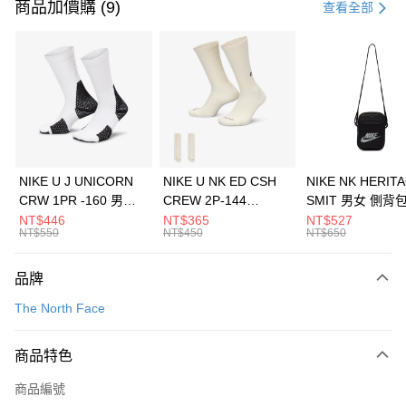
信用卡一次付款
商品加價購 (9)
查看全部
信用卡分期付款
3 期 0 利率 每期
NT$793
21家銀行
合作金庫商業銀行
第一商業銀行
LINE Pay
華南商業銀行
彰化商業銀行
Apple Pay
上海商業儲蓄銀行
台北富邦商業銀行
國泰世華商業銀行
兆豐國際商業銀行
悠遊付
臺灣中小企業銀行
台中商業銀行
NIKE U J UNICORN
NIKE U NK ED CSH
NIKE NK HERIT
匯豐（台灣）商業銀行
華泰商業銀行
CRW 1PR -160 男女
CREW 2P-144
SMIT 男女 側背
全盈+PAY
聯邦商業銀行
遠東國際商業銀行
中統襪 FZ3393100
EMBRDY 男女 短統襪
BA5871010
NT$446
NT$365
NT$527
元大商業銀行
永豐商業銀行
NT$550
NT$450
NT$650
AFTEE先享後付
FZ3073133
玉山商業銀行
星展（台灣）商業銀行
相關說明
台新國際商業銀行
中國信託商業銀行
品牌
【關於「AFTEE先享後付」】
台灣樂天信用卡公司
AFTEE先享後付是「在收到商品之後才付款」的支付方式。 讓您購物簡單
運送方式
The North Face
便利好安心！
１．簡單：不需註冊會員、不需綁卡、不需儲值。
7-11取貨(快速到店)
２．便利：只要手機號碼，簡訊認證，即可結帳。
商品特色
每筆NT$100，滿NT$1,500(含以上)免運費
３．安心：先確認商品／服務後，再付款。
商品編號
宅配
【「AFTEE先享後付」結帳流程】