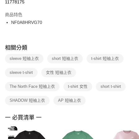
１．於結帳方式選擇「AFTEE先享後付」後，將跳轉至「AFTEE先享後付」
11778175
每筆NT$100，滿NT$1,500(含以上)免運費
結帳頁面，進行簡訊認證並確認金額後，即可完成結帳。
２．訂單成立數日內，您將收到繳費通知簡訊。
商品特色
付款後門市自取
３．收到繳費通知簡訊後14天內，點擊此簡訊中的連結，可透過四大超商／
NF0A8HRVG70
每筆NT$100，滿NT$1,500(含以上)免運費
ATM／網路銀行／等多元方式進行付款，方視為交易完成。
※ 請注意：結帳手續完成當下不需立刻繳費，但若您需要取消訂單，請聯絡
購買商品的店家。未經商家同意取消之訂單仍視為有效，需透過AFTEE先享
後付繳納相關費用。
※ 交易是否成功請以「AFTEE先享後付 」之結帳頁面顯示為準，若有關於
相關分類
是否繳費成功／繳費後需取消欲退款等相關疑問，請聯繫「AFTEE先享後付
客戶支援中心」
https://netprotections.freshdesk.com/support/home
sleeve 短袖上衣
short 短袖上衣
t-shirt 短袖上衣
【注意事項】
sleeve t-shirt
女性 短袖上衣
１．透過由恩沛科技股份有限公司提供之「AFTEE先享後付」服務完成之交
易，需依本服務之必要範圍內提供個人資料，並將交易相關給付款項請求債
權轉讓予恩沛科技股份有限公司。
The North Face 短袖上衣
t-shirt 女性
short t-shirt
２．關於個人資料處理事宜，請瀏覽以下網址：
https://aftee.tw/terms/#terms3
SHADOW 短袖上衣
AP 短袖上衣
３．未成年的使用者請事先徵得法定代理人或監護人之同意方可使用
「AFTEE先享後付」，若未經同意申辦者引起之損失，本公司不負相關責
任。
一 必買清單 一
４．使用「AFTEE先享後付」時，將依據個別帳號之用戶狀況，依本公司即
時審查核予不同之上限額度；若仍有額度不足之情形，本公司將視審查結果
請求用戶進行身份認證。
５．嚴禁一人註冊多個帳號或使用他人資訊註冊。若發現惡意使用之情形，