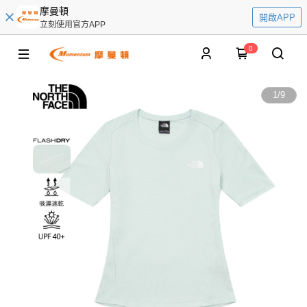
摩曼頓
開啟APP
立刻使用官方APP
0
1
/
9