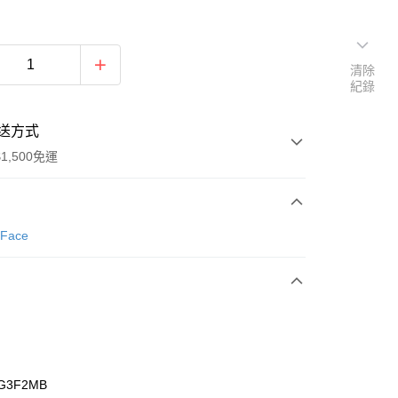
清除
紀錄
送方式
1,500免運
次付款
 Face
期付款
0 利率 每期
NT$1,126
21家銀行
庫商業銀行
第一商業銀行
業銀行
彰化商業銀行
業儲蓄銀行
台北富邦商業銀行
華商業銀行
兆豐國際商業銀行
G3F2MB