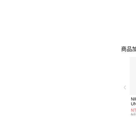
商品加
NI
U
1P
NT
統
NT