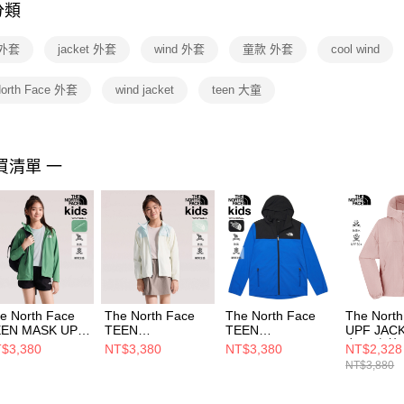
分類
【注意事
１．透過由
外套
jacket 外套
wind 外套
童款 外套
cool wind
交易，需
求債權轉
２．關於
North Face 外套
wind jacket
teen 大童
https://aft
３．未成
「AFTE
任。
買清單 一
４．使用「
即時審查
結果請求
５．嚴禁
形，恩沛
動。
e North Face
The North Face
The North Face
The Nort
EEN MASK UPF
TEEN
TEEN
UPF JACK
COOL WIND
UPF&COOL
UPF&COOL
女 風衣外
$3,380
NT$3,380
NT$3,380
NT$2,328
CKET - AP 中大
WIND JACKET -
WIND JACKET -
NF0A8EX
NT$3,880
 風衣外套
AP 中大童 風衣外
AP 中大童 風衣外
F0A8G3FG57
套
套 NF0A87ZEEF1
NF0A87ZEMO8