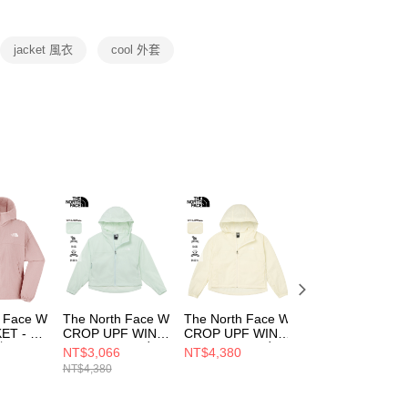
項】
恩沛科技股份有限公司提供之「AFTEE先享後付」服務完成之
jacket 風衣
cool 外套
依本服務之必要範圍內提供個人資料，並將交易相關給付款項請
讓予恩沛科技股份有限公司。
個人資料處理事宜，請瀏覽以下網址：
ee.tw/terms/#terms3
年的使用者請事先徵得法定代理人或監護人之同意方可使用
E先享後付」，若未經同意申辦者引起之損失，本公司不負相關責
AFTEE先享後付」時，將依據個別帳號之用戶狀況，依本公司
核予不同之上限額度；若仍有額度不足之情形，本公司將視審查
用戶進行身份認證。
一人註冊多個帳號或使用他人資訊註冊。若發現惡意使用之情
科技股份有限公司將有權停止該用戶之使用額度並採取法律行
h Face W
The North Face W
The North Face W
The North Face 
ET - AP
CROP UPF WIND
CROP UPF WIND
UPF NYLON
套
JACKET - AP 女
JACKET - AP 女
JACKET - AP 女
NT$3,066
NT$4,380
NT$3,104
E0SO
風衣外套
風衣外套
風衣外套
NT$4,380
NT$3,880
NF0A8C12G70
NF0A8C12QLI
NF0A8JSW0SO