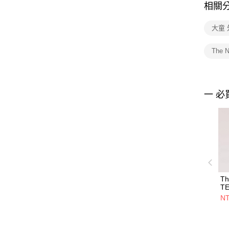
相關
大童 
The 
一 必
Th
T
& 
NT
JA
童
N