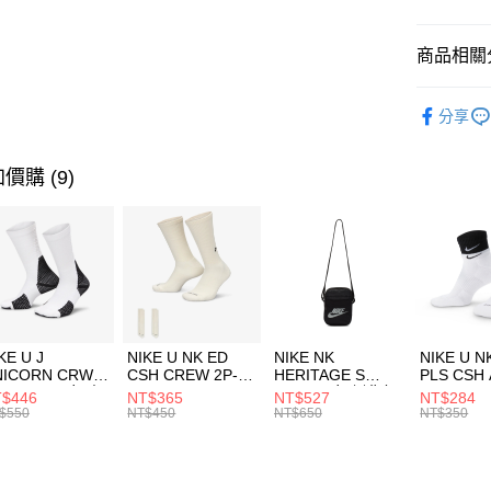
臺灣中
匯豐（
全盈+PAY
聯邦商
商品相關分
元大商
AFTEE先
玉山商
品牌
Th
相關說明
分享
台新國
【關於「A
兒童/青少
台灣樂
AFTEE
便利好安
運動類型
運送方式
價購 (9)
１．簡單
２．便利
促銷活動
7-11取貨
３．安心
每筆NT$1
【「AFT
宅配
１．於結帳
付」結帳
每筆NT$1
２．訂單
３．收到繳
付款後門
KE U J
NIKE U NK ED
NIKE NK
NIKE U N
／ATM／
NICORN CRW
CSH CREW 2P-
HERITAGE S
PLS CSH 
每筆NT$1
※ 請注意
R -160 男女 中
144 EMBRDY 男
SMIT 男女 側背包
144 DBL
$446
NT$365
NT$527
NT$284
絡購買商品
襪 FZ3393100
女 短統襪
BA5871010
襪 DH405
$550
NT$450
NT$650
NT$350
先享後付
FZ3073133
※ 交易是
是否繳費成
付客戶支