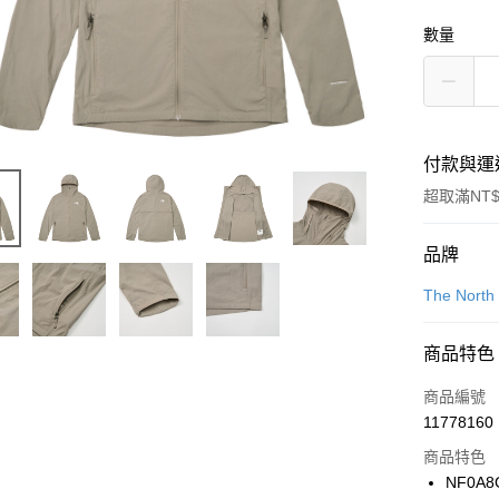
數量
付款與運
超取滿NT$
付款方式
品牌
信用卡一
The North
信用卡分
商品特色
3 期 
商品編號
合作金
LINE Pay
11778160
華南商
Apple Pay
上海商
商品特色
國泰世
NF0A8
悠遊付