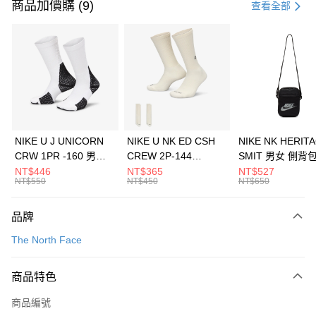
信用卡一次付款
商品加價購 (9)
查看全部
信用卡分期付款
3 期 0 利率 每期
NT$493
21家銀行
合作金庫商業銀行
第一商業銀行
LINE Pay
華南商業銀行
彰化商業銀行
Apple Pay
上海商業儲蓄銀行
台北富邦商業銀行
國泰世華商業銀行
兆豐國際商業銀行
悠遊付
臺灣中小企業銀行
台中商業銀行
NIKE U J UNICORN
NIKE U NK ED CSH
NIKE NK HERIT
匯豐（台灣）商業銀行
華泰商業銀行
CRW 1PR -160 男女
CREW 2P-144
SMIT 男女 側背
全盈+PAY
聯邦商業銀行
遠東國際商業銀行
中統襪 FZ3393100
EMBRDY 男女 短統襪
BA5871010
NT$446
NT$365
NT$527
元大商業銀行
永豐商業銀行
NT$550
NT$450
NT$650
AFTEE先享後付
FZ3073133
玉山商業銀行
星展（台灣）商業銀行
相關說明
台新國際商業銀行
中國信託商業銀行
品牌
【關於「AFTEE先享後付」】
台灣樂天信用卡公司
AFTEE先享後付是「在收到商品之後才付款」的支付方式。 讓您購物簡單
運送方式
The North Face
便利好安心！
１．簡單：不需註冊會員、不需綁卡、不需儲值。
7-11取貨(快速到店)
２．便利：只要手機號碼，簡訊認證，即可結帳。
商品特色
每筆NT$100，滿NT$1,500(含以上)免運費
３．安心：先確認商品／服務後，再付款。
商品編號
宅配
【「AFTEE先享後付」結帳流程】