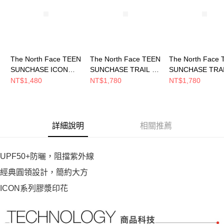
恩沛科技股份有限公司將有權停止該用戶之使用額度並採取法律行動。
The North Face TEEN
The North Face TEEN
The North Face
SUNCHASE ICON
SUNCHASE TRAIL SS
SUNCHASE TRAI
PATCH SS TEE
TEE GRAPHIC - AP
TEE GRAPHIC - 
NT$1,480
NT$1,780
NT$1,780
GRAPHIC 中大童 短袖
中大童 短袖上衣
中大童 短袖上衣
上衣 NF0A8GZYDOM
NF0A8GZXJK3
NF0A8GZXG70
詳細說明
相關推薦
UPF50+防曬，阻擋紫外線
經典圓領設計，簡約大方
ICON系列膠漿印花