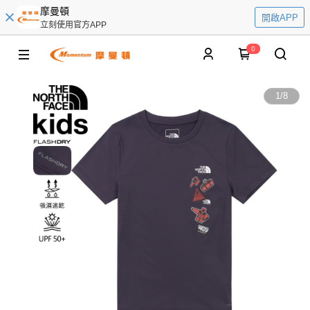
摩曼頓
開啟APP
立刻使用官方APP
0
1
/
8