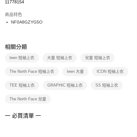
１．於結帳方式選擇「AFTEE先享後付」後，將跳轉至「AFTEE先享後付」
11778154
每筆NT$100，滿NT$1,500(含以上)免運費
結帳頁面，進行簡訊認證並確認金額後，即可完成結帳。
２．訂單成立數日內，您將收到繳費通知簡訊。
商品特色
付款後門市自取
３．收到繳費通知簡訊後14天內，點擊此簡訊中的連結，可透過四大超商／
NF0A8GZYG5O
每筆NT$100，滿NT$1,500(含以上)免運費
ATM／網路銀行／等多元方式進行付款，方視為交易完成。
※ 請注意：結帳手續完成當下不需立刻繳費，但若您需要取消訂單，請聯絡
購買商品的店家。未經商家同意取消之訂單仍視為有效，需透過AFTEE先享
後付繳納相關費用。
※ 交易是否成功請以「AFTEE先享後付 」之結帳頁面顯示為準，若有關於
相關分類
是否繳費成功／繳費後需取消欲退款等相關疑問，請聯繫「AFTEE先享後付
客戶支援中心」
https://netprotections.freshdesk.com/support/home
teen 短袖上衣
大童 短袖上衣
兒童 短袖上衣
【注意事項】
The North Face 短袖上衣
teen 大童
ICON 短袖上衣
１．透過由恩沛科技股份有限公司提供之「AFTEE先享後付」服務完成之交
易，需依本服務之必要範圍內提供個人資料，並將交易相關給付款項請求債
權轉讓予恩沛科技股份有限公司。
TEE 短袖上衣
GRAPHIC 短袖上衣
SS 短袖上衣
２．關於個人資料處理事宜，請瀏覽以下網址：
https://aftee.tw/terms/#terms3
The North Face 兒童
３．未成年的使用者請事先徵得法定代理人或監護人之同意方可使用
「AFTEE先享後付」，若未經同意申辦者引起之損失，本公司不負相關責
任。
一 必買清單 一
４．使用「AFTEE先享後付」時，將依據個別帳號之用戶狀況，依本公司即
時審查核予不同之上限額度；若仍有額度不足之情形，本公司將視審查結果
請求用戶進行身份認證。
５．嚴禁一人註冊多個帳號或使用他人資訊註冊。若發現惡意使用之情形，