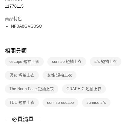
１．於結帳方式選擇「AFTEE先享後付」後，將跳轉至「AFTEE先享後付」
11778115
每筆NT$100，滿NT$1,500(含以上)免運費
結帳頁面，進行簡訊認證並確認金額後，即可完成結帳。
２．訂單成立數日內，您將收到繳費通知簡訊。
商品特色
付款後門市自取
３．收到繳費通知簡訊後14天內，點擊此簡訊中的連結，可透過四大超商／
NF0A8GVG0SO
每筆NT$100，滿NT$1,500(含以上)免運費
ATM／網路銀行／等多元方式進行付款，方視為交易完成。
※ 請注意：結帳手續完成當下不需立刻繳費，但若您需要取消訂單，請聯絡
購買商品的店家。未經商家同意取消之訂單仍視為有效，需透過AFTEE先享
後付繳納相關費用。
※ 交易是否成功請以「AFTEE先享後付 」之結帳頁面顯示為準，若有關於
相關分類
是否繳費成功／繳費後需取消欲退款等相關疑問，請聯繫「AFTEE先享後付
客戶支援中心」
https://netprotections.freshdesk.com/support/home
escape 短袖上衣
sunrise 短袖上衣
s/s 短袖上衣
【注意事項】
男女 短袖上衣
女性 短袖上衣
１．透過由恩沛科技股份有限公司提供之「AFTEE先享後付」服務完成之交
易，需依本服務之必要範圍內提供個人資料，並將交易相關給付款項請求債
權轉讓予恩沛科技股份有限公司。
The North Face 短袖上衣
GRAPHIC 短袖上衣
２．關於個人資料處理事宜，請瀏覽以下網址：
https://aftee.tw/terms/#terms3
TEE 短袖上衣
sunrise escape
sunrise s/s
３．未成年的使用者請事先徵得法定代理人或監護人之同意方可使用
「AFTEE先享後付」，若未經同意申辦者引起之損失，本公司不負相關責
任。
一 必買清單 一
４．使用「AFTEE先享後付」時，將依據個別帳號之用戶狀況，依本公司即
時審查核予不同之上限額度；若仍有額度不足之情形，本公司將視審查結果
請求用戶進行身份認證。