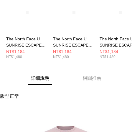
５．嚴禁一人註冊多個帳號或使用他人資訊註冊。若發現惡意使用之情形，
恩沛科技股份有限公司將有權停止該用戶之使用額度並採取法律行動。
The North Face U
The North Face U
The North Face 
SUNRISE ESCAPE
SUNRISE ESCAPE
SUNRISE ESCA
REG S/S TEE
REG S/S TEE
REG S/S TEE
NT$1,184
NT$1,184
NT$1,184
NT$1,480
NT$1,480
NT$1,480
GRAPHIC - A 男女 短
GRAPHIC - A 男女 短
GRAPHIC - A 男
袖上衣
袖上衣
袖上衣
NF0A8GVGA0M
NF0A8GVGJK3
NF0A8GVGQLI
詳細說明
相關推薦
版型正常