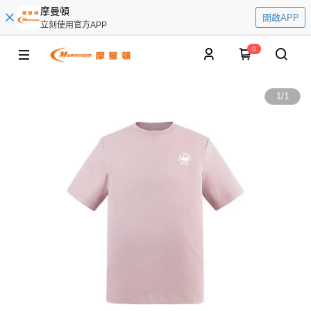
摩曼頓
開啟APP
立刻使用官方APP
0
1
/
1