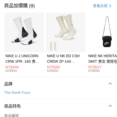
信用卡一次付款
商品加價購 (9)
查看全部
信用卡分期付款
3 期 0 利率 每期
NT$493
21家銀行
合作金庫商業銀行
第一商業銀行
LINE Pay
華南商業銀行
彰化商業銀行
Apple Pay
上海商業儲蓄銀行
台北富邦商業銀行
國泰世華商業銀行
兆豐國際商業銀行
悠遊付
臺灣中小企業銀行
台中商業銀行
NIKE U J UNICORN
NIKE U NK ED CSH
NIKE NK HERIT
匯豐（台灣）商業銀行
華泰商業銀行
CRW 1PR -160 男女
CREW 2P-144
SMIT 男女 側背
全盈+PAY
聯邦商業銀行
遠東國際商業銀行
中統襪 FZ3393100
EMBRDY 男女 短統襪
BA5871010
NT$446
NT$365
NT$527
元大商業銀行
永豐商業銀行
NT$550
NT$450
NT$650
AFTEE先享後付
FZ3073133
玉山商業銀行
星展（台灣）商業銀行
相關說明
台新國際商業銀行
中國信託商業銀行
品牌
【關於「AFTEE先享後付」】
台灣樂天信用卡公司
AFTEE先享後付是「在收到商品之後才付款」的支付方式。 讓您購物簡單
運送方式
The North Face
便利好安心！
１．簡單：不需註冊會員、不需綁卡、不需儲值。
7-11取貨(快速到店)
２．便利：只要手機號碼，簡訊認證，即可結帳。
商品特色
每筆NT$100，滿NT$1,500(含以上)免運費
３．安心：先確認商品／服務後，再付款。
商品編號
宅配
【「AFTEE先享後付」結帳流程】