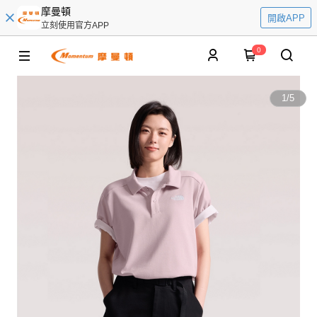
摩曼頓
開啟APP
立刻使用官方APP
0
1
/
5