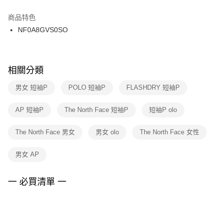
結帳頁面，進行簡訊認證並確認金額後，即可完成結帳。
２．訂單成立數日內，您將收到繳費通知簡訊。
商品特色
付款後門市自取
３．收到繳費通知簡訊後14天內，點擊此簡訊中的連結，可透過四大超商／
NF0A8GVS0SO
每筆NT$100，滿NT$1,500(含以上)免運費
ATM／網路銀行／等多元方式進行付款，方視為交易完成。
※ 請注意：結帳手續完成當下不需立刻繳費，但若您需要取消訂單，請聯絡
購買商品的店家。未經商家同意取消之訂單仍視為有效，需透過AFTEE先享
後付繳納相關費用。
※ 交易是否成功請以「AFTEE先享後付 」之結帳頁面顯示為準，若有關於
相關分類
是否繳費成功／繳費後需取消欲退款等相關疑問，請聯繫「AFTEE先享後付
客戶支援中心」
https://netprotections.freshdesk.com/support/home
男女 短袖P
POLO 短袖P
FLASHDRY 短袖P
【注意事項】
AP 短袖P
The North Face 短袖P
短袖P olo
１．透過由恩沛科技股份有限公司提供之「AFTEE先享後付」服務完成之交
易，需依本服務之必要範圍內提供個人資料，並將交易相關給付款項請求債
權轉讓予恩沛科技股份有限公司。
The North Face 男女
男女 olo
The North Face 女性
２．關於個人資料處理事宜，請瀏覽以下網址：
https://aftee.tw/terms/#terms3
男女 AP
３．未成年的使用者請事先徵得法定代理人或監護人之同意方可使用
「AFTEE先享後付」，若未經同意申辦者引起之損失，本公司不負相關責
任。
一 必買清單 一
４．使用「AFTEE先享後付」時，將依據個別帳號之用戶狀況，依本公司即
時審查核予不同之上限額度；若仍有額度不足之情形，本公司將視審查結果
請求用戶進行身份認證。
５．嚴禁一人註冊多個帳號或使用他人資訊註冊。若發現惡意使用之情形，
恩沛科技股份有限公司將有權停止該用戶之使用額度並採取法律行動。