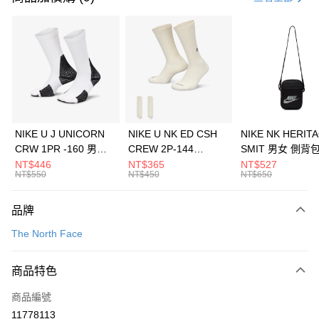
信用卡分期付款
3 期 0 利率 每期
NT$793
21家銀行
合作金庫商業銀行
第一商業銀行
LINE Pay
華南商業銀行
彰化商業銀行
Apple Pay
上海商業儲蓄銀行
台北富邦商業銀行
國泰世華商業銀行
兆豐國際商業銀行
悠遊付
臺灣中小企業銀行
台中商業銀行
NIKE U J UNICORN
NIKE U NK ED CSH
NIKE NK HERIT
匯豐（台灣）商業銀行
華泰商業銀行
CRW 1PR -160 男女
CREW 2P-144
SMIT 男女 側背
全盈+PAY
聯邦商業銀行
遠東國際商業銀行
中統襪 FZ3393100
EMBRDY 男女 短統襪
BA5871010
NT$446
NT$365
NT$527
元大商業銀行
永豐商業銀行
NT$550
NT$450
NT$650
AFTEE先享後付
FZ3073133
玉山商業銀行
星展（台灣）商業銀行
相關說明
台新國際商業銀行
中國信託商業銀行
品牌
【關於「AFTEE先享後付」】
台灣樂天信用卡公司
AFTEE先享後付是「在收到商品之後才付款」的支付方式。 讓您購物簡單
運送方式
The North Face
便利好安心！
１．簡單：不需註冊會員、不需綁卡、不需儲值。
7-11取貨(快速到店)
２．便利：只要手機號碼，簡訊認證，即可結帳。
商品特色
每筆NT$100，滿NT$1,500(含以上)免運費
３．安心：先確認商品／服務後，再付款。
商品編號
宅配
【「AFTEE先享後付」結帳流程】
１．於結帳方式選擇「AFTEE先享後付」後，將跳轉至「AFTEE先享後付」
11778113
每筆NT$100，滿NT$1,500(含以上)免運費