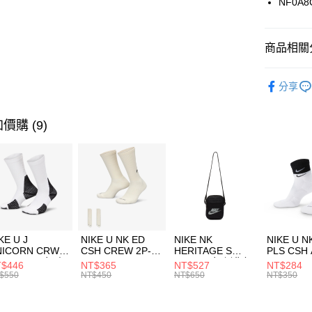
NF0A8
悠遊付
臺灣中
匯豐（
全盈+PAY
聯邦商
商品相關分
元大商
AFTEE先
玉山商
品牌
Th
相關說明
分享
台新國
【關於「A
男性商品
台灣樂
AFTEE
便利好安
兒童/青少
運送方式
價購 (9)
１．簡單
２．便利
運動類型
7-11取貨
３．安心
每筆NT$1
促銷活動
【「AFT
宅配
１．於結帳
付」結帳
每筆NT$1
２．訂單
３．收到繳
付款後門
KE U J
NIKE U NK ED
NIKE NK
NIKE U N
／ATM／
NICORN CRW
CSH CREW 2P-
HERITAGE S
PLS CSH 
每筆NT$1
※ 請注意
R -160 男女 中
144 EMBRDY 男
SMIT 男女 側背包
144 DBL
$446
NT$365
NT$527
NT$284
絡購買商品
襪 FZ3393100
女 短統襪
BA5871010
襪 DH405
$550
NT$450
NT$650
NT$350
先享後付
FZ3073133
※ 交易是
是否繳費成