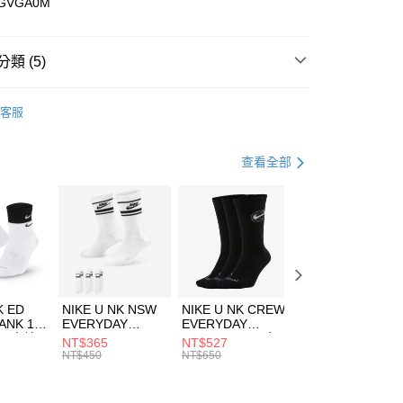
GVGA0M
小企業銀行
台中商業銀行
台灣）商業銀行
華泰商業銀行
業銀行
遠東國際商業銀行
類 (5)
業銀行
永豐商業銀行
享後付
業銀行
星展（台灣）商業銀行
e North Face
服飾
客服
際商業銀行
中國信託商業銀行
FTEE先享後付」】
上衣
短袖上衣
天信用卡公司
先享後付是「在收到商品之後才付款」的支付方式。 讓您購物簡單
心！
年
上衣
短袖上衣
查看全部
：不需註冊會員、不需綁卡、不需儲值。
：只要手機號碼，簡訊認證，即可結帳。
登山健行
服飾
(快速到店)
：先確認商品／服務後，再付款。
00，滿NT$1,500(含以上)免運費
清爽穿搭｜短袖上衣4折起
EE先享後付」結帳流程】
方式選擇「AFTEE先享後付」後，將跳轉至「AFTEE先享後
頁面，進行簡訊認證並確認金額後，即可完成結帳。
00，滿NT$1,500(含以上)免運費
成立數日內，您將收到繳費通知簡訊。
費通知簡訊後14天內，點擊此簡訊中的連結，可透過四大超商
市自取
K ED
NIKE U NK NSW
NIKE U NK CREW
NIKE U NK
網路銀行／等多元方式進行付款，方視為交易完成。
ANK 1P
EVERYDAY
EVERYDAY
EVERYDAY LTW
00，滿NT$1,500(含以上)免運費
：結帳手續完成當下不需立刻繳費，但若您需要取消訂單，請聯
 男 中統
ESSENTIAL CR
BBALL 3PR 男女
ANKLE 3PR 男女
NT$365
NT$527
NT$365
的店家。未經商家同意取消之訂單仍視為有效，需透過AFTEE
8104
男女 短統襪
長統襪
踝襪 SX7677010
NT$450
NT$650
NT$450
繳納相關費用。
DX5089103
DA2123010
否成功請以「AFTEE先享後付 」之結帳頁面顯示為準，若有關於
功／繳費後需取消欲退款等相關疑問，請聯繫「AFTEE先享後