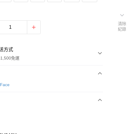
清除
紀錄
送方式
1,500免運
次付款
 Face
期付款
0 利率 每期
NT$493
21家銀行
庫商業銀行
第一商業銀行
業銀行
彰化商業銀行
業儲蓄銀行
台北富邦商業銀行
華商業銀行
兆豐國際商業銀行