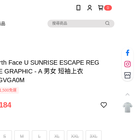
0
商品
rth Face U SUNRISE ESCAPE REG
EE GRAPHIC - A 男女 短袖上衣
GVGA0M
1,500免運
184
S
M
L
XL
XXL
3XL