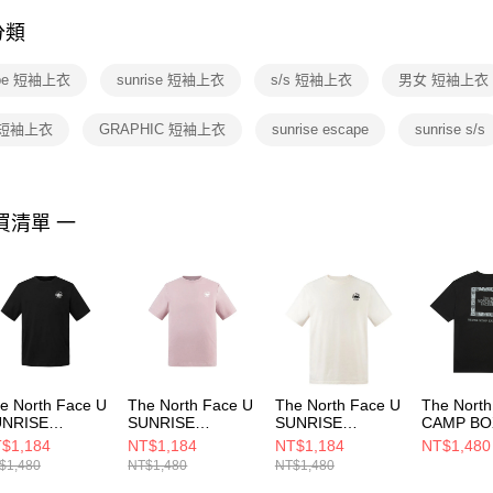
付客戶支
分類
【注意事
１．透過由
ape 短袖上衣
sunrise 短袖上衣
s/s 短袖上衣
男女 短袖上衣
交易，需
求債權轉
２．關於
 短袖上衣
GRAPHIC 短袖上衣
sunrise escape
sunrise s/s
https://aft
３．未成
「AFTE
任。
買清單 一
４．使用「
即時審查
結果請求
５．嚴禁
形，恩沛
動。
e North Face U
The North Face U
The North Face U
The North
UNRISE
SUNRISE
SUNRISE
CAMP BO
CAPE REG S/S
ESCAPE REG S/S
ESCAPE REG S/S
LOGO RE
$1,184
NT$1,184
NT$1,184
NT$1,480
E GRAPHIC - A
TEE GRAPHIC - A
TEE GRAPHIC - A
SS TEE 
$1,480
NT$1,480
NT$1,480
女 短袖上衣
男女 短袖上衣
男女 短袖上衣
- 男女 短
F0A8GVGJK3
NF0A8GVG0SO
NF0A8GVGQLI
NF0A8GX