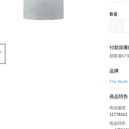
數量
付款與運
超取滿NT$
付款方式
品牌
信用卡一
The North
信用卡分
商品特色
3 期 
商品編號
合作金
LINE Pay
11778112
華南商
Apple Pay
上海商
商品特色
國泰世