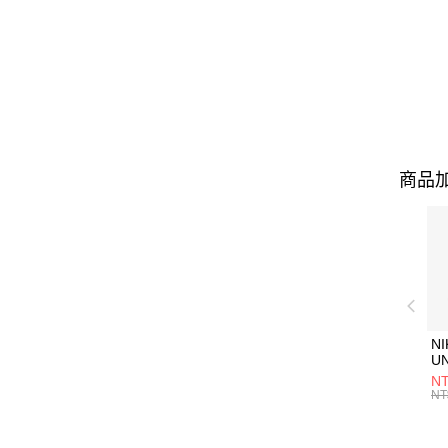
商品加
NI
U
1P
NT
統
NT