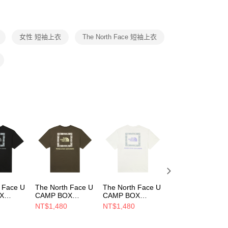
援中心」
https://netprotections.freshdesk.com/support/home
項】
恩沛科技股份有限公司提供之「AFTEE先享後付」服務完成之
女性 短袖上衣
The North Face 短袖上衣
依本服務之必要範圍內提供個人資料，並將交易相關給付款項請
讓予恩沛科技股份有限公司。
個人資料處理事宜，請瀏覽以下網址：
ee.tw/terms/#terms3
年的使用者請事先徵得法定代理人或監護人之同意方可使用
E先享後付」，若未經同意申辦者引起之損失，本公司不負相關責
AFTEE先享後付」時，將依據個別帳號之用戶狀況，依本公司
核予不同之上限額度；若仍有額度不足之情形，本公司將視審查
用戶進行身份認證。
一人註冊多個帳號或使用他人資訊註冊。若發現惡意使用之情
科技股份有限公司將有權停止該用戶之使用額度並採取法律行
 Face U
The North Face U
The North Face U
The North Face 
X
CAMP BOX
CAMP BOX
RLX SUMMER
LAXED
LOGO RELAXED
LOGO RELAXED
TRAVEL S/S TEE
NT$1,480
NT$1,480
NT$1,246
GRAPHIC
SS TEE GRAPHIC
SS TEE GRAPHIC
GRAPHIC - AP 男
NT$1,780
袖上衣
- 男女 短袖上衣
- 男女 短袖上衣
女 短袖上衣
DJK3
NF0A8GXD21L
NF0A8GXDFN4
NF0A8DC20VO