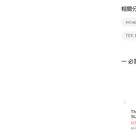
相關
esc
TEE
一 必
Th
S
ES
NT
TE
NT
男
N