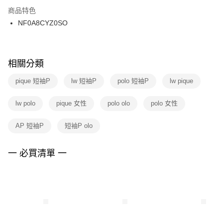
２．訂單成立數日內，您將收到繳費通知簡訊。
商品特色
付款後門市自取
３．收到繳費通知簡訊後14天內，點擊此簡訊中的連結，可透過四大超商／
NF0A8CYZ0SO
每筆NT$100，滿NT$1,500(含以上)免運費
ATM／網路銀行／等多元方式進行付款，方視為交易完成。
※ 請注意：結帳手續完成當下不需立刻繳費，但若您需要取消訂單，請聯絡
購買商品的店家。未經商家同意取消之訂單仍視為有效，需透過AFTEE先享
後付繳納相關費用。
※ 交易是否成功請以「AFTEE先享後付 」之結帳頁面顯示為準，若有關於
相關分類
是否繳費成功／繳費後需取消欲退款等相關疑問，請聯繫「AFTEE先享後付
客戶支援中心」
https://netprotections.freshdesk.com/support/home
pique 短袖P
lw 短袖P
polo 短袖P
lw pique
【注意事項】
lw polo
pique 女性
polo olo
polo 女性
１．透過由恩沛科技股份有限公司提供之「AFTEE先享後付」服務完成之交
易，需依本服務之必要範圍內提供個人資料，並將交易相關給付款項請求債
權轉讓予恩沛科技股份有限公司。
AP 短袖P
短袖P olo
２．關於個人資料處理事宜，請瀏覽以下網址：
https://aftee.tw/terms/#terms3
３．未成年的使用者請事先徵得法定代理人或監護人之同意方可使用
一 必買清單 一
「AFTEE先享後付」，若未經同意申辦者引起之損失，本公司不負相關責
任。
４．使用「AFTEE先享後付」時，將依據個別帳號之用戶狀況，依本公司即
時審查核予不同之上限額度；若仍有額度不足之情形，本公司將視審查結果
請求用戶進行身份認證。
５．嚴禁一人註冊多個帳號或使用他人資訊註冊。若發現惡意使用之情形，
恩沛科技股份有限公司將有權停止該用戶之使用額度並採取法律行動。