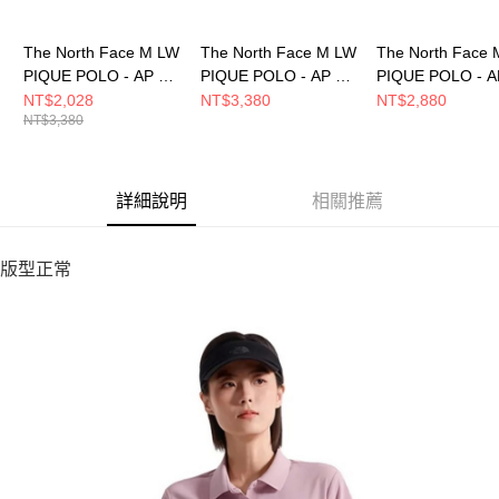
The North Face M LW
The North Face M LW
The North Face 
PIQUE POLO - AP 男
PIQUE POLO - AP 男
PIQUE POLO - 
短袖POLO
短袖POLO
短袖POLO
NT$2,028
NT$3,380
NT$2,880
NT$3,380
NF0A87W2HCH
NF0A87W2G70
NF0A7WD2A91
詳細說明
相關推薦
版型正常