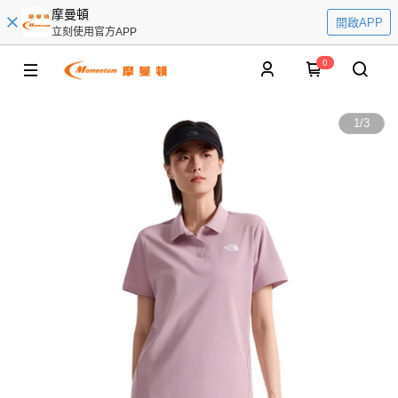
摩曼頓
開啟APP
立刻使用官方APP
0
1
/
3