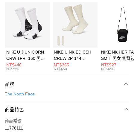
信用卡分期付款
3 期 0 利率 每期
NT$960
21家銀行
合作金庫商業銀行
第一商業銀行
LINE Pay
華南商業銀行
彰化商業銀行
Apple Pay
上海商業儲蓄銀行
台北富邦商業銀行
國泰世華商業銀行
兆豐國際商業銀行
悠遊付
臺灣中小企業銀行
台中商業銀行
NIKE U J UNICORN
NIKE U NK ED CSH
NIKE NK HERIT
匯豐（台灣）商業銀行
華泰商業銀行
CRW 1PR -160 男女
CREW 2P-144
SMIT 男女 側背
全盈+PAY
聯邦商業銀行
遠東國際商業銀行
中統襪 FZ3393100
EMBRDY 男女 短統襪
BA5871010
NT$446
NT$365
NT$527
元大商業銀行
永豐商業銀行
NT$550
NT$450
NT$650
AFTEE先享後付
FZ3073133
玉山商業銀行
星展（台灣）商業銀行
相關說明
台新國際商業銀行
中國信託商業銀行
品牌
【關於「AFTEE先享後付」】
台灣樂天信用卡公司
AFTEE先享後付是「在收到商品之後才付款」的支付方式。 讓您購物簡單
運送方式
The North Face
便利好安心！
１．簡單：不需註冊會員、不需綁卡、不需儲值。
7-11取貨(快速到店)
２．便利：只要手機號碼，簡訊認證，即可結帳。
商品特色
每筆NT$100，滿NT$1,500(含以上)免運費
３．安心：先確認商品／服務後，再付款。
商品編號
宅配
【「AFTEE先享後付」結帳流程】
１．於結帳方式選擇「AFTEE先享後付」後，將跳轉至「AFTEE先享後付」
11778111
每筆NT$100，滿NT$1,500(含以上)免運費
結帳頁面，進行簡訊認證並確認金額後，即可完成結帳。