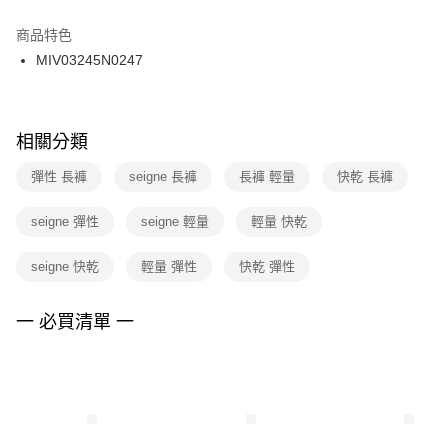
結帳頁面，進行簡訊認證並確認金額後，即可完成結帳。
２．訂單成立數日內，您將收到繳費通知簡訊。
商品特色
付款後門市自取
３．收到繳費通知簡訊後14天內，點擊此簡訊中的連結，可透過四大超商／
MIV03245N0247
每筆NT$100，滿NT$1,500(含以上)免運費
ATM／網路銀行／等多元方式進行付款，方視為交易完成。
※ 請注意：結帳手續完成當下不需立刻繳費，但若您需要取消訂單，請聯絡
購買商品的店家。未經商家同意取消之訂單仍視為有效，需透過AFTEE先享
後付繳納相關費用。
※ 交易是否成功請以「AFTEE先享後付 」之結帳頁面顯示為準，若有關於
相關分類
是否繳費成功／繳費後需取消欲退款等相關疑問，請聯繫「AFTEE先享後付
客戶支援中心」
https://netprotections.freshdesk.com/support/home
彈性 長褲
seigne 長褲
長褲 輕量
快乾 長褲
【注意事項】
seigne 彈性
seigne 輕量
輕量 快乾
１．透過由恩沛科技股份有限公司提供之「AFTEE先享後付」服務完成之交
易，需依本服務之必要範圍內提供個人資料，並將交易相關給付款項請求債
權轉讓予恩沛科技股份有限公司。
seigne 快乾
輕量 彈性
快乾 彈性
２．關於個人資料處理事宜，請瀏覽以下網址：
https://aftee.tw/terms/#terms3
３．未成年的使用者請事先徵得法定代理人或監護人之同意方可使用
一 必買清單 一
「AFTEE先享後付」，若未經同意申辦者引起之損失，本公司不負相關責
任。
４．使用「AFTEE先享後付」時，將依據個別帳號之用戶狀況，依本公司即
時審查核予不同之上限額度；若仍有額度不足之情形，本公司將視審查結果
請求用戶進行身份認證。
５．嚴禁一人註冊多個帳號或使用他人資訊註冊。若發現惡意使用之情形，
恩沛科技股份有限公司將有權停止該用戶之使用額度並採取法律行動。