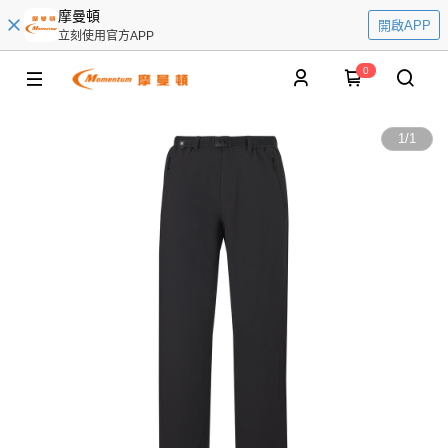
摩曼頓
開啟APP
立刻使用官方APP
0
1
/
1