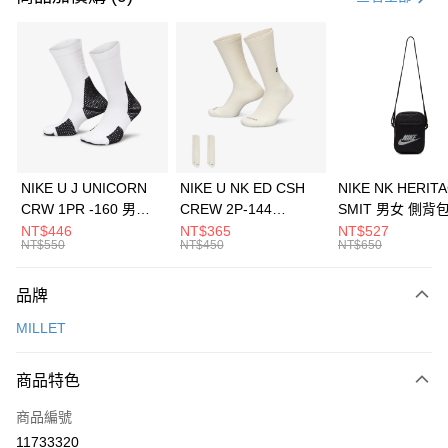
信用卡分期付款
3 期 0 利率 每期
NT$1,193
21家銀行
合作金庫商業銀行
第一商業銀行
LINE Pay
華南商業銀行
彰化商業銀行
Apple Pay
上海商業儲蓄銀行
台北富邦商業銀行
國泰世華商業銀行
兆豐國際商業銀行
悠遊付
臺灣中小企業銀行
台中商業銀行
NIKE U J UNICORN
NIKE U NK ED CSH
NIKE NK HERIT
匯豐（台灣）商業銀行
華泰商業銀行
CRW 1PR -160 男女
CREW 2P-144
SMIT 男女 側背
全盈+PAY
聯邦商業銀行
遠東國際商業銀行
中統襪 FZ3393100
EMBRDY 男女 短統襪
BA5871010
NT$446
NT$365
NT$527
元大商業銀行
永豐商業銀行
NT$550
NT$450
NT$650
AFTEE先享後付
FZ3073133
玉山商業銀行
星展（台灣）商業銀行
相關說明
台新國際商業銀行
中國信託商業銀行
品牌
【關於「AFTEE先享後付」】
台灣樂天信用卡公司
AFTEE先享後付是「在收到商品之後才付款」的支付方式。 讓您購物簡單
運送方式
MILLET
便利好安心！
１．簡單：不需註冊會員、不需綁卡、不需儲值。
7-11取貨(快速到店)
２．便利：只要手機號碼，簡訊認證，即可結帳。
商品特色
每筆NT$100，滿NT$1,500(含以上)免運費
３．安心：先確認商品／服務後，再付款。
商品編號
宅配
【「AFTEE先享後付」結帳流程】
１．於結帳方式選擇「AFTEE先享後付」後，將跳轉至「AFTEE先享後付」
11733320
每筆NT$100，滿NT$1,500(含以上)免運費