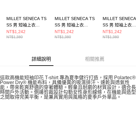
MILLET SENECA TS
MILLET SENECA TS
MILLET SENECA
SS 男 短袖上衣
SS 男 短袖上衣
SS 男 短袖上衣
MIV10801N0247
MIV10801N7317
MIV10801N7094
NT$1,242
NT$1,242
NT$1,242
NT$1,380
NT$1,380
NT$1,380
詳細說明
相關推薦
這款高機能短袖印花 T-shirt 專為夏季健行打造，採用 Polartec®
Power Dry® 機能布料，具備優異的吸濕排汗、速乾與透氣性
能，帶來乾爽舒適的穿著體驗。輕量且耐磨的材質設計，適合長
時間戶外活動。側邊剪裁設計勾勒女性身形線條，在機能與造型
之間取得完美平衡，是兼具實用與風格的夏季戶外單品。