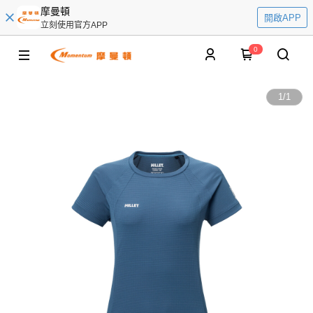
摩曼頓
開啟APP
立刻使用官方APP
0
1
/
1