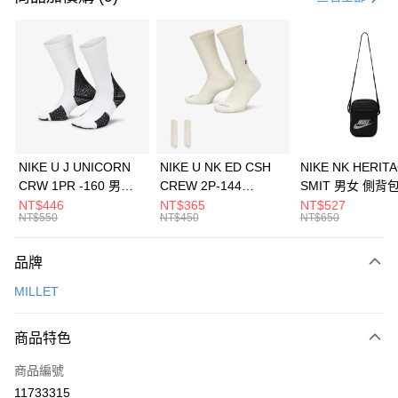
信用卡分期付款
3 期 0 利率 每期
NT$526
21家銀行
合作金庫商業銀行
第一商業銀行
LINE Pay
華南商業銀行
彰化商業銀行
Apple Pay
上海商業儲蓄銀行
台北富邦商業銀行
國泰世華商業銀行
兆豐國際商業銀行
悠遊付
臺灣中小企業銀行
台中商業銀行
NIKE U J UNICORN
NIKE U NK ED CSH
NIKE NK HERIT
匯豐（台灣）商業銀行
華泰商業銀行
CRW 1PR -160 男女
CREW 2P-144
SMIT 男女 側背
全盈+PAY
聯邦商業銀行
遠東國際商業銀行
中統襪 FZ3393100
EMBRDY 男女 短統襪
BA5871010
NT$446
NT$365
NT$527
元大商業銀行
永豐商業銀行
NT$550
NT$450
NT$650
AFTEE先享後付
FZ3073133
玉山商業銀行
星展（台灣）商業銀行
相關說明
台新國際商業銀行
中國信託商業銀行
品牌
【關於「AFTEE先享後付」】
台灣樂天信用卡公司
AFTEE先享後付是「在收到商品之後才付款」的支付方式。 讓您購物簡單
運送方式
MILLET
便利好安心！
１．簡單：不需註冊會員、不需綁卡、不需儲值。
7-11取貨(快速到店)
２．便利：只要手機號碼，簡訊認證，即可結帳。
商品特色
每筆NT$100，滿NT$1,500(含以上)免運費
３．安心：先確認商品／服務後，再付款。
商品編號
宅配
【「AFTEE先享後付」結帳流程】
１．於結帳方式選擇「AFTEE先享後付」後，將跳轉至「AFTEE先享後付」
11733315
每筆NT$100，滿NT$1,500(含以上)免運費