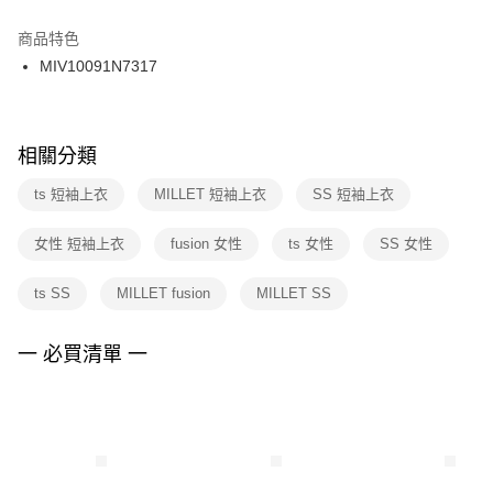
結帳頁面，進行簡訊認證並確認金額後，即可完成結帳。
２．訂單成立數日內，您將收到繳費通知簡訊。
商品特色
付款後門市自取
３．收到繳費通知簡訊後14天內，點擊此簡訊中的連結，可透過四大超商／
MIV10091N7317
每筆NT$100，滿NT$1,500(含以上)免運費
ATM／網路銀行／等多元方式進行付款，方視為交易完成。
※ 請注意：結帳手續完成當下不需立刻繳費，但若您需要取消訂單，請聯絡
購買商品的店家。未經商家同意取消之訂單仍視為有效，需透過AFTEE先享
後付繳納相關費用。
※ 交易是否成功請以「AFTEE先享後付 」之結帳頁面顯示為準，若有關於
相關分類
是否繳費成功／繳費後需取消欲退款等相關疑問，請聯繫「AFTEE先享後付
客戶支援中心」
https://netprotections.freshdesk.com/support/home
ts 短袖上衣
MILLET 短袖上衣
SS 短袖上衣
【注意事項】
女性 短袖上衣
fusion 女性
ts 女性
SS 女性
１．透過由恩沛科技股份有限公司提供之「AFTEE先享後付」服務完成之交
易，需依本服務之必要範圍內提供個人資料，並將交易相關給付款項請求債
權轉讓予恩沛科技股份有限公司。
ts SS
MILLET fusion
MILLET SS
２．關於個人資料處理事宜，請瀏覽以下網址：
https://aftee.tw/terms/#terms3
３．未成年的使用者請事先徵得法定代理人或監護人之同意方可使用
一 必買清單 一
「AFTEE先享後付」，若未經同意申辦者引起之損失，本公司不負相關責
任。
４．使用「AFTEE先享後付」時，將依據個別帳號之用戶狀況，依本公司即
時審查核予不同之上限額度；若仍有額度不足之情形，本公司將視審查結果
請求用戶進行身份認證。
５．嚴禁一人註冊多個帳號或使用他人資訊註冊。若發現惡意使用之情形，
恩沛科技股份有限公司將有權停止該用戶之使用額度並採取法律行動。