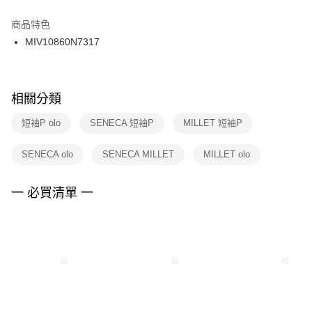
結帳頁面，進行簡訊認證並確認金額後，即可完成結帳。
２．訂單成立數日內，您將收到繳費通知簡訊。
商品特色
付款後門市自取
３．收到繳費通知簡訊後14天內，點擊此簡訊中的連結，可透過四大超商／
MIV10860N7317
每筆NT$100，滿NT$1,500(含以上)免運費
ATM／網路銀行／等多元方式進行付款，方視為交易完成。
※ 請注意：結帳手續完成當下不需立刻繳費，但若您需要取消訂單，請聯絡
購買商品的店家。未經商家同意取消之訂單仍視為有效，需透過AFTEE先享
後付繳納相關費用。
※ 交易是否成功請以「AFTEE先享後付 」之結帳頁面顯示為準，若有關於
相關分類
是否繳費成功／繳費後需取消欲退款等相關疑問，請聯繫「AFTEE先享後付
客戶支援中心」
https://netprotections.freshdesk.com/support/home
短袖P olo
SENECA 短袖P
MILLET 短袖P
【注意事項】
SENECA olo
SENECA MILLET
MILLET olo
１．透過由恩沛科技股份有限公司提供之「AFTEE先享後付」服務完成之交
易，需依本服務之必要範圍內提供個人資料，並將交易相關給付款項請求債
權轉讓予恩沛科技股份有限公司。
一 必買清單 一
２．關於個人資料處理事宜，請瀏覽以下網址：
https://aftee.tw/terms/#terms3
３．未成年的使用者請事先徵得法定代理人或監護人之同意方可使用
「AFTEE先享後付」，若未經同意申辦者引起之損失，本公司不負相關責
任。
４．使用「AFTEE先享後付」時，將依據個別帳號之用戶狀況，依本公司即
時審查核予不同之上限額度；若仍有額度不足之情形，本公司將視審查結果
請求用戶進行身份認證。
５．嚴禁一人註冊多個帳號或使用他人資訊註冊。若發現惡意使用之情形，
恩沛科技股份有限公司將有權停止該用戶之使用額度並採取法律行動。