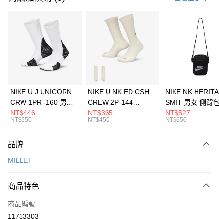
信用卡分期付款
3 期 0 利率 每期
NT$493
21家銀行
合作金庫商業銀行
第一商業銀行
LINE Pay
華南商業銀行
彰化商業銀行
Apple Pay
上海商業儲蓄銀行
台北富邦商業銀行
國泰世華商業銀行
兆豐國際商業銀行
悠遊付
臺灣中小企業銀行
台中商業銀行
NIKE U J UNICORN
NIKE U NK ED CSH
NIKE NK HERIT
匯豐（台灣）商業銀行
華泰商業銀行
CRW 1PR -160 男女
CREW 2P-144
SMIT 男女 側背
全盈+PAY
聯邦商業銀行
遠東國際商業銀行
中統襪 FZ3393100
EMBRDY 男女 短統襪
BA5871010
NT$446
NT$365
NT$527
元大商業銀行
永豐商業銀行
NT$550
NT$450
NT$650
AFTEE先享後付
FZ3073133
玉山商業銀行
星展（台灣）商業銀行
相關說明
台新國際商業銀行
中國信託商業銀行
品牌
【關於「AFTEE先享後付」】
台灣樂天信用卡公司
AFTEE先享後付是「在收到商品之後才付款」的支付方式。 讓您購物簡單
運送方式
MILLET
便利好安心！
１．簡單：不需註冊會員、不需綁卡、不需儲值。
7-11取貨(快速到店)
２．便利：只要手機號碼，簡訊認證，即可結帳。
商品特色
每筆NT$100，滿NT$1,500(含以上)免運費
３．安心：先確認商品／服務後，再付款。
商品編號
宅配
【「AFTEE先享後付」結帳流程】
１．於結帳方式選擇「AFTEE先享後付」後，將跳轉至「AFTEE先享後付」
11733303
每筆NT$100，滿NT$1,500(含以上)免運費