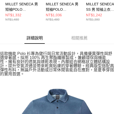
MILLET SENECA 男
MILLET SENECA 男
MILLET SENECA
短袖POLO
短袖POLO
SS 男 短袖上衣
MIV10860N7085
MIV10860N7094
MIV10801N0247
NT$1,332
NT$1,036
NT$1,242
NT$1,480
NT$1,480
NT$1,380
詳細說明
相關推薦
這款機能 Polo 衫專為健行與日常活動設計，具備優異彈性與舒
適穿著感。採用 100% 再生聚酯纖維製成，兼顧環保與機能
性，擁有良好的透氣與速乾表現。內層結合網格狀立體結構設
計，提升空氣流通並帶來乾爽貼膚的穿著體驗。經典版型搭配高
彈性布料，無論戶外活動或日常休閒皆能自在應對，是夏季穿搭
的實用首選。