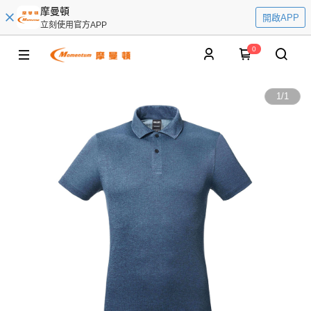
摩曼頓
開啟APP
立刻使用官方APP
0
1
/
1