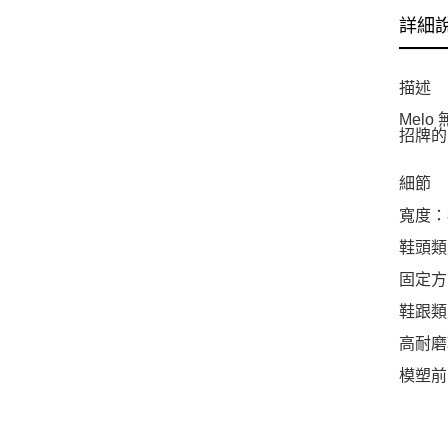
詳細
描述
Mel
招牌的
細節
寬度：
鞋頭類
固定方
鞋跟類
高耐磨
模塑前