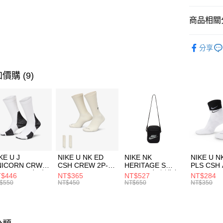
匯豐（
全盈+PAY
聯邦商
商品相關分
元大商
AFTEE先
玉山商
品牌
P
相關說明
分享
台新國
【關於「A
男性商品
台灣樂
AFTEE
便利好安
運動類型
運送方式
價購 (9)
１．簡單
２．便利
7-11取貨
３．安心
每筆NT$1
【「AFT
宅配
１．於結帳
付」結帳
每筆NT$1
２．訂單
３．收到繳
付款後門
KE U J
NIKE U NK ED
NIKE NK
NIKE U N
／ATM／
NICORN CRW
CSH CREW 2P-
HERITAGE S
PLS CSH 
每筆NT$1
※ 請注意
R -160 男女 中
144 EMBRDY 男
SMIT 男女 側背包
144 DBL
$446
NT$365
NT$527
NT$284
絡購買商品
襪 FZ3393100
女 短統襪
BA5871010
襪 DH405
$550
NT$450
NT$650
NT$350
先享後付
FZ3073133
※ 交易是
是否繳費成
付客戶支