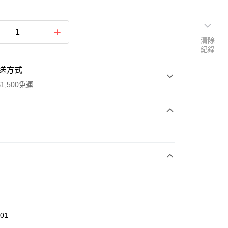
清除
紀錄
送方式
1,500免運
次付款
期付款
0 利率 每期
NT$1,426
21家銀行
庫商業銀行
第一商業銀行
業銀行
彰化商業銀行
業儲蓄銀行
台北富邦商業銀行
華商業銀行
兆豐國際商業銀行
401
小企業銀行
台中商業銀行