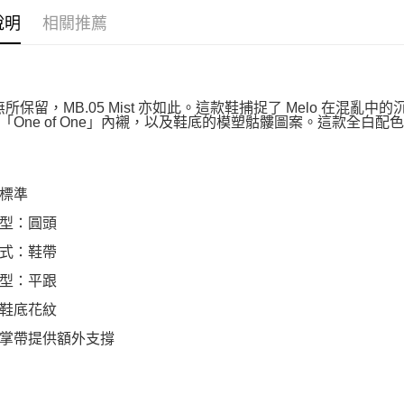
說明
相關推薦
o 無所保留，MB.05 Mist 亦如此。這款鞋捕捉了 Melo 在混
「One of One」內襯，以及鞋底的模塑骷髏圖案。這款全白配色
標準
型：圓頭
式：鞋帶
型：平跟
鞋底花紋
掌帶提供額外支撐