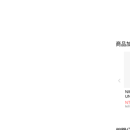
商品加
NI
U
1P
NT
統
NT