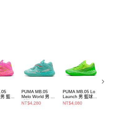
項】
恩沛科技股份有限公司提供之「AFTEE先享後付」服務完成之
依本服務之必要範圍內提供個人資料，並將交易相關給付款項請
讓予恩沛科技股份有限公司。
個人資料處理事宜，請瀏覽以下網址：
ee.tw/terms/#terms3
年的使用者請事先徵得法定代理人或監護人之同意方可使用
E先享後付」，若未經同意申辦者引起之損失，本公司不負相關責
AFTEE先享後付」時，將依據個別帳號之用戶狀況，依本公司
核予不同之上限額度；若仍有額度不足之情形，本公司將視審查
用戶進行身份認證。
一人註冊多個帳號或使用他人資訊註冊。若發現惡意使用之情
科技股份有限公司將有權停止該用戶之使用額度並採取法律行
.05
PUMA MB.05
PUMA MB.05 Lo
PUMA 基本系列
e 男 籃球
Melo World 男 籃
Launch 男 籃球鞋
Puma Squad 女
901
球鞋 31279801
31275301
棒球外套
NT$4,280
NT$4,080
NT$2,280
67790283