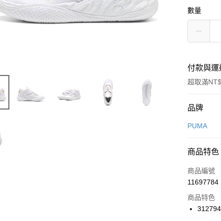
數量
付款與運
超取滿NT$
付款方式
品牌
信用卡一
PUMA
信用卡分
商品特色
3 期 
商品編號
合作金
LINE Pay
11697784
華南商
Apple Pay
上海商
商品特色
國泰世
31279
悠遊付
臺灣中