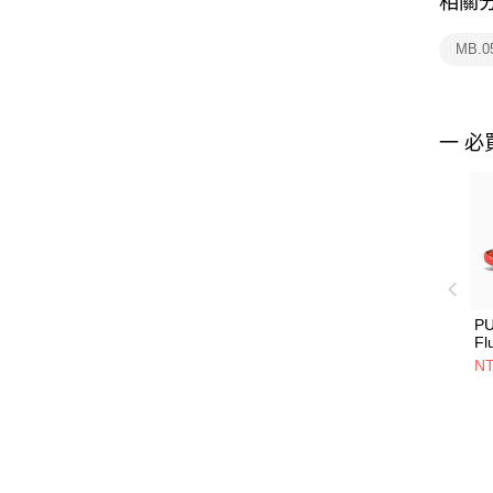
相關
MB.
一 必
PU
Fl
31
NT