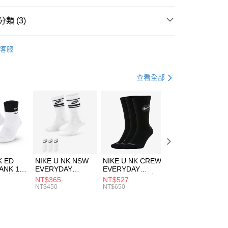
台灣）商業銀行
華泰商業銀行
業銀行
遠東國際商業銀行
類 (3)
業銀行
永豐商業銀行
享後付
業銀行
星展（台灣）商業銀行
UMA
全系列鞋款
客服
際商業銀行
中國信託商業銀行
FTEE先享後付」】
鞋類
籃球鞋
天信用卡公司
先享後付是「在收到商品之後才付款」的支付方式。 讓您購物簡單
心！
籃球
鞋
查看全部
：不需註冊會員、不需綁卡、不需儲值。
：只要手機號碼，簡訊認證，即可結帳。
(快速到店)
：先確認商品／服務後，再付款。
00，滿NT$1,500(含以上)免運費
EE先享後付」結帳流程】
方式選擇「AFTEE先享後付」後，將跳轉至「AFTEE先享後
頁面，進行簡訊認證並確認金額後，即可完成結帳。
00，滿NT$1,500(含以上)免運費
成立數日內，您將收到繳費通知簡訊。
費通知簡訊後14天內，點擊此簡訊中的連結，可透過四大超商
市自取
K ED
NIKE U NK NSW
NIKE U NK CREW
NIKE U NK
網路銀行／等多元方式進行付款，方視為交易完成。
ANK 1P
EVERYDAY
EVERYDAY
EVERYDAY LTW
00，滿NT$1,500(含以上)免運費
：結帳手續完成當下不需立刻繳費，但若您需要取消訂單，請聯
 男 中統
ESSENTIAL CR
BBALL 3PR 男女
ANKLE 3PR 男女
NT$365
NT$527
NT$365
的店家。未經商家同意取消之訂單仍視為有效，需透過AFTEE
8104
男女 短統襪
長統襪
踝襪 SX7677010
NT$450
NT$650
NT$450
繳納相關費用。
DX5089103
DA2123010
否成功請以「AFTEE先享後付 」之結帳頁面顯示為準，若有關於
功／繳費後需取消欲退款等相關疑問，請聯繫「AFTEE先享後
援中心」
https://netprotections.freshdesk.com/support/home