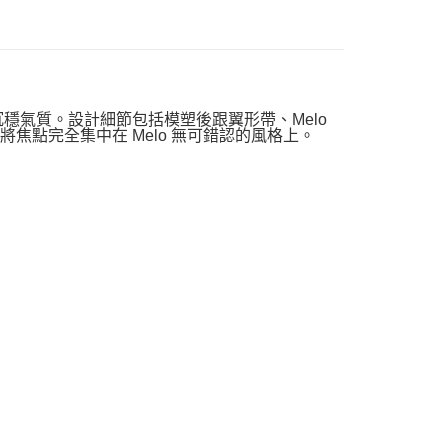
亂中的沉穩氣質。設計細節包括模塑後跟翼形帶、Melo
將焦點完全集中在 Melo 無可錯認的風格上。