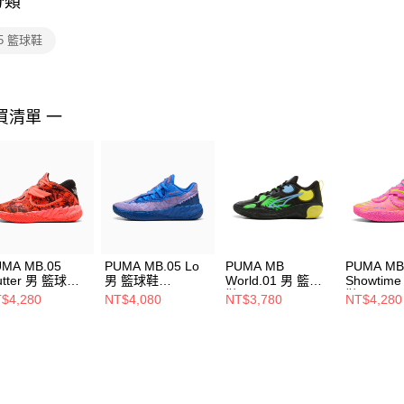
分類
【注意事
１．透過由
05 籃球鞋
交易，需
求債權轉
２．關於
https://aft
３．未成
買清單 一
「AFTE
任。
４．使用「
即時審查
結果請求
５．嚴禁
形，恩沛
動。
MA MB.05
PUMA MB.05 Lo
PUMA MB
PUMA MB
utter 男 籃球鞋
男 籃球鞋
World.01 男 籃球
Showtim
279301
31275501
鞋 31323402
鞋 31359
$4,280
NT$4,080
NT$3,780
NT$4,280