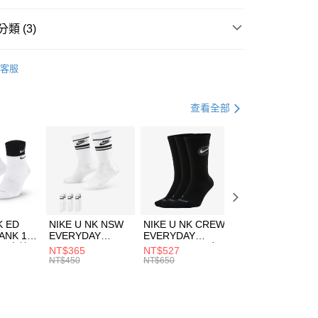
台灣）商業銀行
華泰商業銀行
業銀行
遠東國際商業銀行
類 (3)
業銀行
永豐商業銀行
享後付
業銀行
星展（台灣）商業銀行
w Balance
服飾
客服
際商業銀行
中國信託商業銀行
FTEE先享後付」】
年
下著
短褲
天信用卡公司
先享後付是「在收到商品之後才付款」的支付方式。 讓您購物簡單
心！
跑步訓練
服飾
查看全部
：不需註冊會員、不需綁卡、不需儲值。
：只要手機號碼，簡訊認證，即可結帳。
(快速到店)
：先確認商品／服務後，再付款。
00，滿NT$1,500(含以上)免運費
EE先享後付」結帳流程】
方式選擇「AFTEE先享後付」後，將跳轉至「AFTEE先享後
頁面，進行簡訊認證並確認金額後，即可完成結帳。
00，滿NT$1,500(含以上)免運費
成立數日內，您將收到繳費通知簡訊。
費通知簡訊後14天內，點擊此簡訊中的連結，可透過四大超商
市自取
K ED
NIKE U NK NSW
NIKE U NK CREW
NIKE U NK
網路銀行／等多元方式進行付款，方視為交易完成。
ANK 1P
EVERYDAY
EVERYDAY
EVERYDAY LTW
00，滿NT$1,500(含以上)免運費
：結帳手續完成當下不需立刻繳費，但若您需要取消訂單，請聯
 男 中統
ESSENTIAL CR
BBALL 3PR 男女
ANKLE 3PR 男女
NT$365
NT$527
NT$365
的店家。未經商家同意取消之訂單仍視為有效，需透過AFTEE
8104
男女 短統襪
長統襪
踝襪 SX7677010
NT$450
NT$650
NT$450
繳納相關費用。
DX5089103
DA2123010
否成功請以「AFTEE先享後付 」之結帳頁面顯示為準，若有關於
功／繳費後需取消欲退款等相關疑問，請聯繫「AFTEE先享後
援中心」
https://netprotections.freshdesk.com/support/home