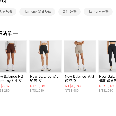
分類
【注意事
１．透過由
 緊身短褲
Harmony 緊身短褲
女性 運動
Harmony 運動
交易，需
求債權轉
２．關於
https://aft
３．未成
買清單 一
「AFTE
任。
４．使用「
即時審查
結果請求
５．嚴禁
形，恩沛
動。
w Balance NB
New Balance 緊身
New Balance 緊身
New Bala
rmony 6吋 女
短褲 女
短褲 女
運動緊身
身短褲
WS53153BK-F
WS53153ADS-F
WP51124
$896
NT$1,180
NT$1,180
NT$1,180
51114ABJ-F
$1,280
NT$1,980
NT$1,980
NT$1,980