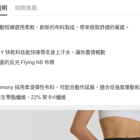
說明
相關推薦
動短褲選用柔軟、創新的布料製成，帶來極致舒適的著感。
DRY 快乾科技能快速帶走身上汗水，讓你盡情暢動
的反光 Flying NB 布標
Harmony 採用柔滑彈性布料，可配合動作延展，適合低強度運動
 再生聚酯纖維，22% 萊卡®纖維