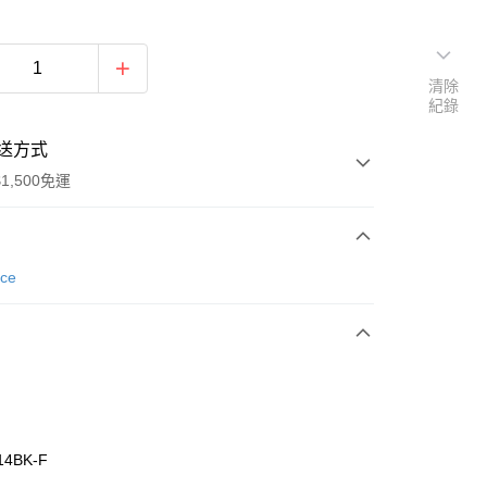
清除
紀錄
送方式
1,500免運
次付款
nce
期付款
0 利率 每期
NT$426
21家銀行
庫商業銀行
第一商業銀行
業銀行
彰化商業銀行
業儲蓄銀行
台北富邦商業銀行
華商業銀行
兆豐國際商業銀行
14BK-F
小企業銀行
台中商業銀行