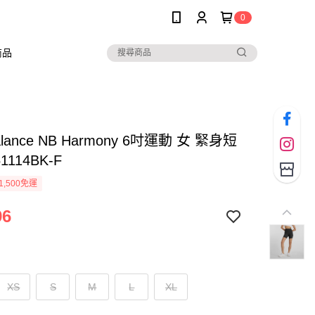
0
商品
alance NB Harmony 6吋運動 女 緊身短
1114BK-F
1,500免運
96
XS
S
M
L
XL