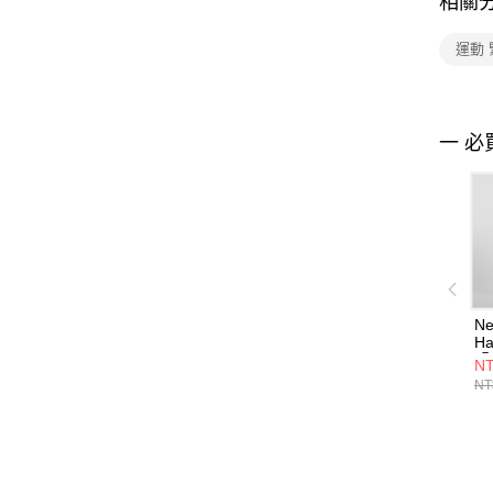
相關
運動
一 必
Ne
Ha
緊
NT
WS
NT