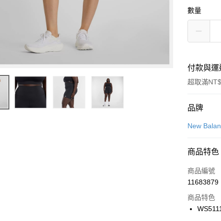
數量
付款與運
超取滿NT$
付款方式
品牌
信用卡一
New Bala
信用卡分
商品特色
3 期 
商品編號
合作金
LINE Pay
11683879
華南商
Apple Pay
上海商
商品特色
國泰世
WS511
悠遊付
臺灣中