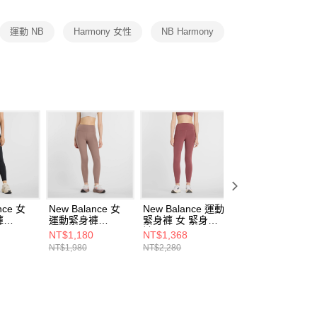
項】
恩沛科技股份有限公司提供之「AFTEE先享後付」服務完成之
運動 NB
Harmony 女性
NB Harmony
依本服務之必要範圍內提供個人資料，並將交易相關給付款項請
讓予恩沛科技股份有限公司。
個人資料處理事宜，請瀏覽以下網址：
ee.tw/terms/#terms3
年的使用者請事先徵得法定代理人或監護人之同意方可使用
E先享後付」，若未經同意申辦者引起之損失，本公司不負相關責
AFTEE先享後付」時，將依據個別帳號之用戶狀況，依本公司
核予不同之上限額度；若仍有額度不足之情形，本公司將視審查
用戶進行身份認證。
一人註冊多個帳號或使用他人資訊註冊。若發現惡意使用之情
科技股份有限公司將有權停止該用戶之使用額度並採取法律行
nce 女
New Balance 女
New Balance 運動
New Balance 運
褲
運動緊身褲
緊身褲 女 緊身長
緊身褲 女 緊身長
BK-F
WP51124EAS-F
褲 WP51268WAD-
褲 WP51124FDP-
NT$1,180
NT$1,368
NT$1,180
F
F
NT$1,980
NT$2,280
NT$1,980