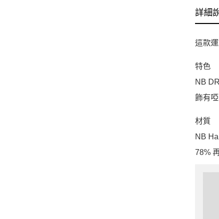
詳細
這款運
特色
NB 
飾有啞面
材質
NB 
78%