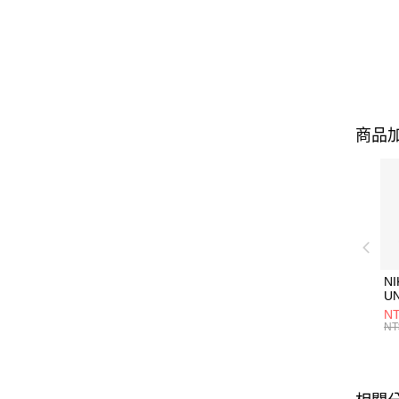
商品加
NI
U
1P
NT
統
NT