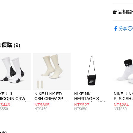
匯豐（
全盈+PAY
聯邦商
商品相關分
元大商
AFTEE先
玉山商
品牌
Ne
相關說明
分享
台新國
【關於「A
兒童/青少
台灣樂
AFTEE
便利好安
運動類型
運送方式
價購 (9)
１．簡單
２．便利
7-11取貨
３．安心
每筆NT$1
【「AFT
宅配
１．於結帳
付」結帳
每筆NT$1
２．訂單
３．收到繳
付款後門
KE U J
NIKE U NK ED
NIKE NK
NIKE U N
／ATM／
NICORN CRW
CSH CREW 2P-
HERITAGE S
PLS CSH 
每筆NT$1
※ 請注意
R -160 男女 中
144 EMBRDY 男
SMIT 男女 側背包
144 DBL
$446
NT$365
NT$527
NT$284
絡購買商品
襪 FZ3393100
女 短統襪
BA5871010
襪 DH405
$550
NT$450
NT$650
NT$350
先享後付
FZ3073133
※ 交易是
是否繳費成
付客戶支