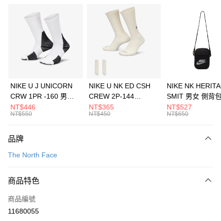
信用卡分期付款
3 期 0 利率 每期
NT$1,460
21家銀行
合作金庫商業銀行
第一商業銀行
LINE Pay
華南商業銀行
彰化商業銀行
Apple Pay
上海商業儲蓄銀行
台北富邦商業銀行
國泰世華商業銀行
兆豐國際商業銀行
悠遊付
臺灣中小企業銀行
台中商業銀行
NIKE U J UNICORN
NIKE U NK ED CSH
NIKE NK HERIT
匯豐（台灣）商業銀行
華泰商業銀行
CRW 1PR -160 男女
CREW 2P-144
SMIT 男女 側背
全盈+PAY
聯邦商業銀行
遠東國際商業銀行
中統襪 FZ3393100
EMBRDY 男女 短統襪
BA5871010
NT$446
NT$365
NT$527
元大商業銀行
永豐商業銀行
NT$550
NT$450
NT$650
AFTEE先享後付
FZ3073133
玉山商業銀行
星展（台灣）商業銀行
相關說明
台新國際商業銀行
中國信託商業銀行
品牌
【關於「AFTEE先享後付」】
台灣樂天信用卡公司
AFTEE先享後付是「在收到商品之後才付款」的支付方式。 讓您購物簡單
運送方式
The North Face
便利好安心！
１．簡單：不需註冊會員、不需綁卡、不需儲值。
7-11取貨(快速到店)
２．便利：只要手機號碼，簡訊認證，即可結帳。
商品特色
每筆NT$100，滿NT$1,500(含以上)免運費
３．安心：先確認商品／服務後，再付款。
商品編號
宅配
【「AFTEE先享後付」結帳流程】
１．於結帳方式選擇「AFTEE先享後付」後，將跳轉至「AFTEE先享後付」
11680055
每筆NT$100，滿NT$1,500(含以上)免運費
結帳頁面，進行簡訊認證並確認金額後，即可完成結帳。