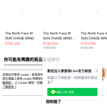
The North Face M
The North Face M
The North Face 
SUN CHASE WIND
SUN CHASE WIND
SUN CHASE WI
JACKET - AP 男 風衣
JACKET - AP 男 風衣
JACKET- AP 女
NT$4,380
NT$3,066
NT$3,066
NT$4,380
NT$4,380
外套 NF0A87VYMM3
外套 NF0A87VYLFW
外套 NF0A8CJZQ
你可能有興趣的商品
全站排行
歡迎加入摩曼頓Line官方帳號
本網站中使用 cookie，欲查詢有關本網站使用 cookie 方式之詳情，及若您不希
點擊以下按鈕第一時間獲得好康訊
熱門標籤
望在電腦上使用 cookie 時應如何變更電腦的 cookie 設定，請參閱本網站「
隱私
息👇
權條款
」之 Cookie 聲明。您繼續使用本網站即表示您同意本公司得按本網站使
用條款之 Cookie 聲明使用 cookie。
了解更多 >
連結 LINE 帳號
我知道了