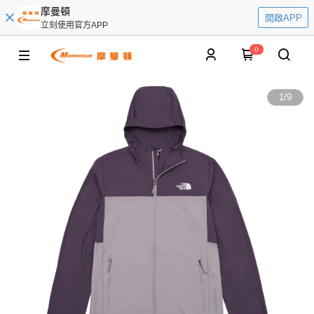
摩曼頓
開啟APP
立刻使用官方APP
0
1
/
9