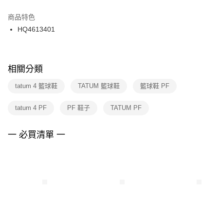
結帳頁面，進行簡訊認證並確認金額後，即可完成結帳。
２．訂單成立數日內，您將收到繳費通知簡訊。
商品特色
付款後門市自取
３．收到繳費通知簡訊後14天內，點擊此簡訊中的連結，可透過四大超商／
HQ4613401
每筆NT$100，滿NT$1,500(含以上)免運費
ATM／網路銀行／等多元方式進行付款，方視為交易完成。
※ 請注意：結帳手續完成當下不需立刻繳費，但若您需要取消訂單，請聯絡
購買商品的店家。未經商家同意取消之訂單仍視為有效，需透過AFTEE先享
後付繳納相關費用。
※ 交易是否成功請以「AFTEE先享後付 」之結帳頁面顯示為準，若有關於
相關分類
是否繳費成功／繳費後需取消欲退款等相關疑問，請聯繫「AFTEE先享後付
客戶支援中心」
https://netprotections.freshdesk.com/support/home
tatum 4 籃球鞋
TATUM 籃球鞋
籃球鞋 PF
【注意事項】
tatum 4 PF
PF 鞋子
TATUM PF
１．透過由恩沛科技股份有限公司提供之「AFTEE先享後付」服務完成之交
易，需依本服務之必要範圍內提供個人資料，並將交易相關給付款項請求債
權轉讓予恩沛科技股份有限公司。
一 必買清單 一
２．關於個人資料處理事宜，請瀏覽以下網址：
https://aftee.tw/terms/#terms3
３．未成年的使用者請事先徵得法定代理人或監護人之同意方可使用
「AFTEE先享後付」，若未經同意申辦者引起之損失，本公司不負相關責
任。
４．使用「AFTEE先享後付」時，將依據個別帳號之用戶狀況，依本公司即
時審查核予不同之上限額度；若仍有額度不足之情形，本公司將視審查結果
請求用戶進行身份認證。
５．嚴禁一人註冊多個帳號或使用他人資訊註冊。若發現惡意使用之情形，
恩沛科技股份有限公司將有權停止該用戶之使用額度並採取法律行動。