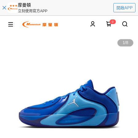
摩曼頓
開啟APP
立刻使用官方APP
0
1
/
8