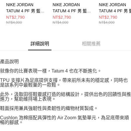
NIKE JORDAN
NIKE JORDAN
NIKE JORDAN
TATUM 4 PF 男 籃球
TATUM 4 PF 男 籃球
TATUM 4 PF 男
鞋 HQ4613700
鞋 HQ4613002
鞋 HQ4613006
NT$2,790
NT$2,790
NT$2,790
NT$4,000
NT$4,000
NT$4,000
詳細說明
相關推薦
產品說明
就像你的比賽表現一樣，Tatum 4 也在不斷進化。
TPU 支撐片為足底提供支撐，帶來前所未有的穩定感，同時也
是該系列中最輕量的一款鞋。
此外，汲取田徑鞋靈感打造的結構設計，提供出色的回饋性與推
進力，幫助維持場上表現。
鞋面採用兼具強韌性與柔韌性的織物材質製成。
Cushlon 泡棉搭配具彈性的 Air Zoom 氣墊單元，為足底帶來順
暢的腳感。