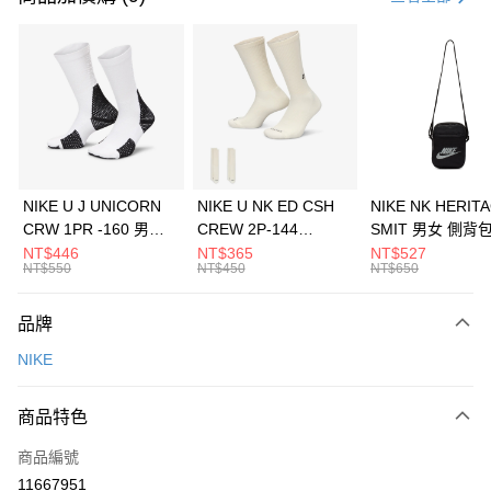
信用卡分期付款
3 期 0 利率 每期
NT$1,333
21家銀行
合作金庫商業銀行
第一商業銀行
LINE Pay
華南商業銀行
彰化商業銀行
Apple Pay
上海商業儲蓄銀行
台北富邦商業銀行
國泰世華商業銀行
兆豐國際商業銀行
悠遊付
臺灣中小企業銀行
台中商業銀行
NIKE U J UNICORN
NIKE U NK ED CSH
NIKE NK HERIT
匯豐（台灣）商業銀行
華泰商業銀行
CRW 1PR -160 男女
CREW 2P-144
SMIT 男女 側背
全盈+PAY
聯邦商業銀行
遠東國際商業銀行
中統襪 FZ3393100
EMBRDY 男女 短統襪
BA5871010
NT$446
NT$365
NT$527
元大商業銀行
永豐商業銀行
NT$550
NT$450
NT$650
AFTEE先享後付
FZ3073133
玉山商業銀行
星展（台灣）商業銀行
相關說明
台新國際商業銀行
中國信託商業銀行
品牌
【關於「AFTEE先享後付」】
台灣樂天信用卡公司
AFTEE先享後付是「在收到商品之後才付款」的支付方式。 讓您購物簡單
運送方式
NIKE
便利好安心！
１．簡單：不需註冊會員、不需綁卡、不需儲值。
7-11取貨(快速到店)
２．便利：只要手機號碼，簡訊認證，即可結帳。
商品特色
每筆NT$100，滿NT$1,500(含以上)免運費
３．安心：先確認商品／服務後，再付款。
商品編號
宅配
【「AFTEE先享後付」結帳流程】
１．於結帳方式選擇「AFTEE先享後付」後，將跳轉至「AFTEE先享後付」
11667951
每筆NT$100，滿NT$1,500(含以上)免運費