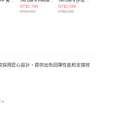
 PF 男 籃
TATUM 4 PREM
TATUM 4 (PS) 中
ZION 4 PF 男 籃
68400
PF 男 籃球鞋
大童 籃球鞋
球鞋 FD0591007
NT$2,790
NT$1,490
NT$2,890
IO5031600
HQ4610001
NT$4,000
NT$2,200
NT$4,900
 鞋款採用匠心設計，提供出色回彈性能和支撐效
驗。