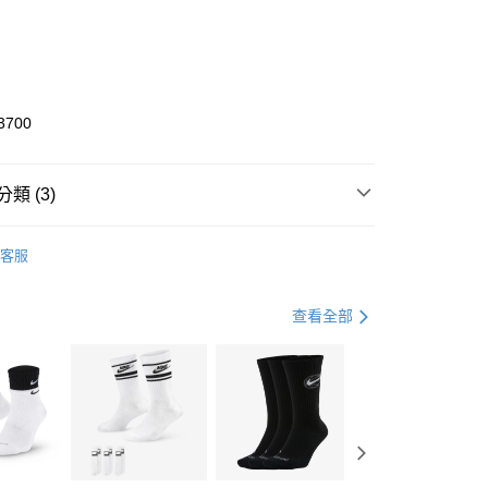
0 利率 每期
NT$1,333
21家銀行
庫商業銀行
第一商業銀行
業銀行
彰化商業銀行
業儲蓄銀行
台北富邦商業銀行
華商業銀行
兆豐國際商業銀行
3700
小企業銀行
台中商業銀行
台灣）商業銀行
華泰商業銀行
業銀行
遠東國際商業銀行
類 (3)
業銀行
永豐商業銀行
享後付
業銀行
星展（台灣）商業銀行
KE
全系列鞋款
客服
際商業銀行
中國信託商業銀行
FTEE先享後付」】
鞋類
籃球鞋
天信用卡公司
先享後付是「在收到商品之後才付款」的支付方式。 讓您購物簡單
心！
籃球
鞋
查看全部
：不需註冊會員、不需綁卡、不需儲值。
：只要手機號碼，簡訊認證，即可結帳。
(快速到店)
：先確認商品／服務後，再付款。
00，滿NT$1,500(含以上)免運費
EE先享後付」結帳流程】
方式選擇「AFTEE先享後付」後，將跳轉至「AFTEE先享後
頁面，進行簡訊認證並確認金額後，即可完成結帳。
00，滿NT$1,500(含以上)免運費
成立數日內，您將收到繳費通知簡訊。
費通知簡訊後14天內，點擊此簡訊中的連結，可透過四大超商