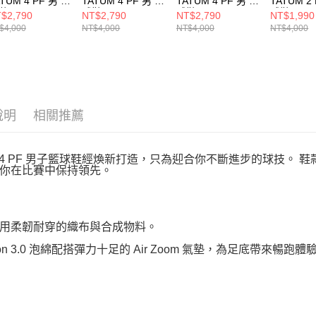
TUM 4 PF 男 籃
TATUM 4 PF 男 籃
TATUM 4 PF 男 籃
TATUM 2
鞋 HQ4613002
球鞋 HQ4613401
球鞋 HQ4613006
球鞋 HF02
$2,790
NT$2,790
NT$2,790
NT$1,990
$4,000
NT$4,000
NT$4,000
NT$4,000
說明
相關推薦
um 4 PF 男子籃球鞋經煥新打造，只為迎合你不斷進步的球技。
你在比賽中保持領先。
用柔韌耐穿的織布與合成物料。
lon 3.0 泡綿配搭彈力十足的 Air Zoom 氣墊，為足底帶來暢跑體