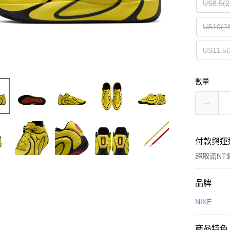
US8.5(2
US10(2
US11.5(
數量
付款與運
超取滿NT$
付款方式
品牌
信用卡一
NIKE
信用卡分
商品特色