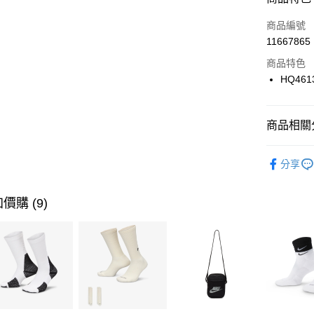
3 期 
商品編號
合作金
LINE Pay
11667865
華南商
Apple Pay
上海商
商品特色
國泰世
HQ461
悠遊付
臺灣中
匯豐（
全盈+PAY
聯邦商
商品相關分
元大商
AFTEE先
玉山商
品牌
NI
相關說明
分享
台新國
【關於「A
男性商品
台灣樂
AFTEE
便利好安
運動類型
運送方式
價購 (9)
１．簡單
２．便利
7-11取貨
３．安心
每筆NT$1
【「AFT
宅配
１．於結帳
付」結帳
每筆NT$1
２．訂單
３．收到繳