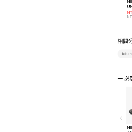
NI
U
1P
NT
統
NT
相關
tatu
一 必
NI