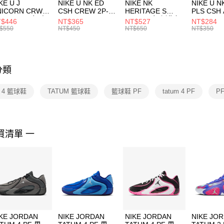
付款後門
KE U J
NIKE U NK ED
NIKE NK
NIKE U N
／ATM／
NICORN CRW
CSH CREW 2P-
HERITAGE S
PLS CSH 
每筆NT$1
※ 請注意
R -160 男女 中
144 EMBRDY 男
SMIT 男女 側背包
144 DBL
$446
NT$365
NT$527
NT$284
絡購買商品
襪 FZ3393100
女 短統襪
BA5871010
襪 DH405
$550
NT$450
NT$650
NT$350
先享後付
FZ3073133
※ 交易是
是否繳費成
付客戶支
分類
【注意事
１．透過由
m 4 籃球鞋
TATUM 籃球鞋
籃球鞋 PF
tatum 4 PF
P
交易，需
求債權轉
２．關於
https://aft
３．未成
買清單 一
「AFTE
任。
４．使用「
即時審查
結果請求
５．嚴禁
形，恩沛
動。
KE JORDAN
NIKE JORDAN
NIKE JORDAN
NIKE JO