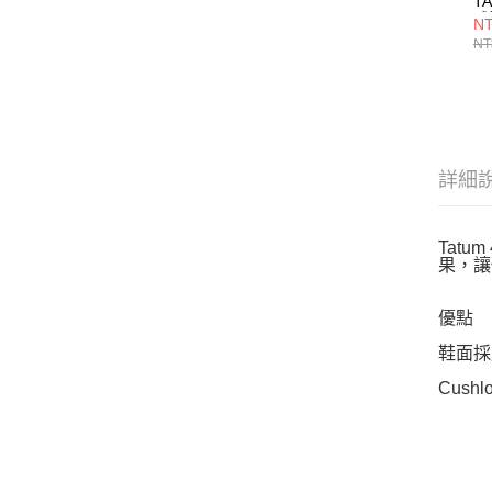
TA
球
NT
NT
詳細
Tat
果，讓
優點
鞋面採
Cush