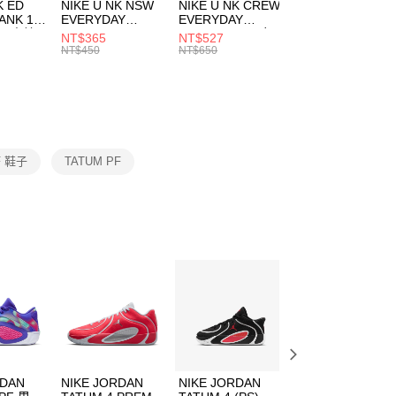
市自取
K ED
NIKE U NK NSW
NIKE U NK CREW
NIKE U NK
網路銀行／等多元方式進行付款，方視為交易完成。
ANK 1P
EVERYDAY
EVERYDAY
EVERYDAY LTW
00，滿NT$1,500(含以上)免運費
：結帳手續完成當下不需立刻繳費，但若您需要取消訂單，請聯
 男 中統
ESSENTIAL CR
BBALL 3PR 男女
ANKLE 3PR 男女
NT$365
NT$527
NT$365
的店家。未經商家同意取消之訂單仍視為有效，需透過AFTEE
8104
男女 短統襪
長統襪
踝襪 SX7677010
NT$450
NT$650
NT$450
繳納相關費用。
DX5089103
DA2123010
否成功請以「AFTEE先享後付 」之結帳頁面顯示為準，若有關於
功／繳費後需取消欲退款等相關疑問，請聯繫「AFTEE先享後
援中心」
https://netprotections.freshdesk.com/support/home
項】
恩沛科技股份有限公司提供之「AFTEE先享後付」服務完成之
F 鞋子
TATUM PF
依本服務之必要範圍內提供個人資料，並將交易相關給付款項請
讓予恩沛科技股份有限公司。
個人資料處理事宜，請瀏覽以下網址：
ee.tw/terms/#terms3
年的使用者請事先徵得法定代理人或監護人之同意方可使用
E先享後付」，若未經同意申辦者引起之損失，本公司不負相關責
AFTEE先享後付」時，將依據個別帳號之用戶狀況，依本公司
核予不同之上限額度；若仍有額度不足之情形，本公司將視審查
用戶進行身份認證。
一人註冊多個帳號或使用他人資訊註冊。若發現惡意使用之情
科技股份有限公司將有權停止該用戶之使用額度並採取法律行
RDAN
NIKE JORDAN
NIKE JORDAN
NIKE JORDAN