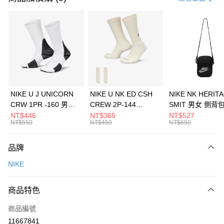
信用卡分期付款
3 期 0 利率 每期
NT$900
21家銀行
合作金庫商業銀行
第一商業銀行
LINE Pay
華南商業銀行
彰化商業銀行
Apple Pay
上海商業儲蓄銀行
台北富邦商業銀行
國泰世華商業銀行
兆豐國際商業銀行
悠遊付
臺灣中小企業銀行
台中商業銀行
NIKE U J UNICORN
NIKE U NK ED CSH
NIKE NK HERIT
匯豐（台灣）商業銀行
華泰商業銀行
CRW 1PR -160 男女
CREW 2P-144
SMIT 男女 側背
全盈+PAY
聯邦商業銀行
遠東國際商業銀行
中統襪 FZ3393100
EMBRDY 男女 短統襪
BA5871010
NT$446
NT$365
NT$527
元大商業銀行
永豐商業銀行
NT$550
NT$450
NT$650
AFTEE先享後付
FZ3073133
玉山商業銀行
星展（台灣）商業銀行
相關說明
台新國際商業銀行
中國信託商業銀行
品牌
【關於「AFTEE先享後付」】
台灣樂天信用卡公司
AFTEE先享後付是「在收到商品之後才付款」的支付方式。 讓您購物簡單
運送方式
NIKE
便利好安心！
１．簡單：不需註冊會員、不需綁卡、不需儲值。
7-11取貨(快速到店)
２．便利：只要手機號碼，簡訊認證，即可結帳。
商品特色
每筆NT$100，滿NT$1,500(含以上)免運費
３．安心：先確認商品／服務後，再付款。
商品編號
宅配
【「AFTEE先享後付」結帳流程】
１．於結帳方式選擇「AFTEE先享後付」後，將跳轉至「AFTEE先享後付」
11667841
每筆NT$100，滿NT$1,500(含以上)免運費