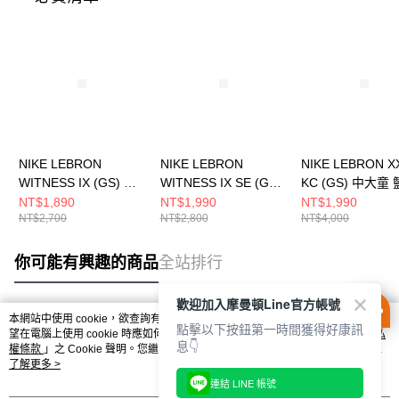
NIKE LEBRON
NIKE LEBRON
NIKE LEBRON XX
WITNESS IX (GS) 中
WITNESS IX SE (GS)
KC (GS) 中大童
大童 籃球鞋
中大童 籃球鞋
鞋 FZ7308100
NT$1,890
NT$1,990
NT$1,990
NT$2,700
NT$2,800
NT$4,000
HV2270005
IQ0825400
你可能有興趣的商品
全站排行
歡迎加入摩曼頓Line官方帳號
本網站中使用 cookie，欲查詢有關本網站使用 cookie 方式之詳情，及若您不希
點擊以下按鈕第一時間獲得好康訊
熱門標籤
望在電腦上使用 cookie 時應如何變更電腦的 cookie 設定，請參閱本網站「
隱私
息👇
權條款
」之 Cookie 聲明。您繼續使用本網站即表示您同意本公司得按本網站使
用條款之 Cookie 聲明使用 cookie。
了解更多 >
連結 LINE 帳號