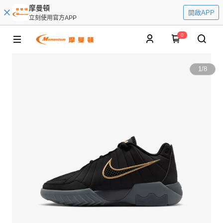
摩曼頓
開啟APP
立刻使用官方APP
0
1
/
8