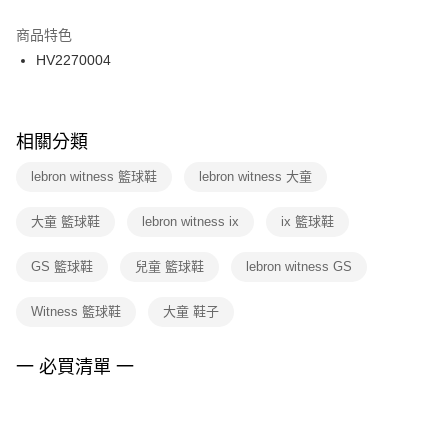
結帳頁面，進行簡訊認證並確認金額後，即可完成結帳。
２．訂單成立數日內，您將收到繳費通知簡訊。
商品特色
付款後門市自取
３．收到繳費通知簡訊後14天內，點擊此簡訊中的連結，可透過四大超商／
HV2270004
每筆NT$100，滿NT$1,500(含以上)免運費
ATM／網路銀行／等多元方式進行付款，方視為交易完成。
※ 請注意：結帳手續完成當下不需立刻繳費，但若您需要取消訂單，請聯絡
購買商品的店家。未經商家同意取消之訂單仍視為有效，需透過AFTEE先享
後付繳納相關費用。
※ 交易是否成功請以「AFTEE先享後付 」之結帳頁面顯示為準，若有關於
相關分類
是否繳費成功／繳費後需取消欲退款等相關疑問，請聯繫「AFTEE先享後付
客戶支援中心」
https://netprotections.freshdesk.com/support/home
lebron witness 籃球鞋
lebron witness 大童
【注意事項】
大童 籃球鞋
lebron witness ix
ix 籃球鞋
１．透過由恩沛科技股份有限公司提供之「AFTEE先享後付」服務完成之交
易，需依本服務之必要範圍內提供個人資料，並將交易相關給付款項請求債
權轉讓予恩沛科技股份有限公司。
GS 籃球鞋
兒童 籃球鞋
lebron witness GS
２．關於個人資料處理事宜，請瀏覽以下網址：
https://aftee.tw/terms/#terms3
Witness 籃球鞋
大童 鞋子
３．未成年的使用者請事先徵得法定代理人或監護人之同意方可使用
「AFTEE先享後付」，若未經同意申辦者引起之損失，本公司不負相關責
任。
一 必買清單 一
４．使用「AFTEE先享後付」時，將依據個別帳號之用戶狀況，依本公司即
時審查核予不同之上限額度；若仍有額度不足之情形，本公司將視審查結果
請求用戶進行身份認證。
５．嚴禁一人註冊多個帳號或使用他人資訊註冊。若發現惡意使用之情形，
恩沛科技股份有限公司將有權停止該用戶之使用額度並採取法律行動。