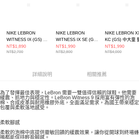
NIKE LEBRON
NIKE LEBRON
NIKE LEBRON XX
WITNESS IX (GS) 中
WITNESS IX SE (GS)
KC (GS) 中大童
大童 籃球鞋
中大童 籃球鞋
鞋 FZ7308100
NT$1,890
NT$1,990
NT$1,990
NT$2,700
NT$2,800
NT$4,000
HV2270005
IQ0825400
詳細說明
相關推薦
為了發揮最佳表現，LeBron 需要一雙值得信賴的球鞋。他需要
緩震、抓地力與穩定性。LeBron Witness 9 採用富有彈性的泡
棉、合成皮革與耐用橡膠外底，全面滿足需求，為國王帶來穩定
包覆與柔軟落地感受。
柔軟腳感
柔軟的泡棉中底提供靈敏回饋的緩震效果，讓你從開球到終場蜂
鳴都能保持輕盈腳感。