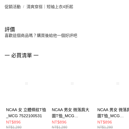
促銷活動
清爽穿搭｜短袖上衣4折起
評價
喜歡這個商品嗎？購買後給他一個好評吧
一 必買清單 一
NCAA 女 立體條紋T恤
NCAA 男女 微落肩大
NCAA 男女 微落
_MCG 7522100531
圖T恤_MCG
圖T恤_MCG
7525100380
7525100332
NT$896
NT$896
NT$896
NT$1,280
NT$1,280
NT$1,280