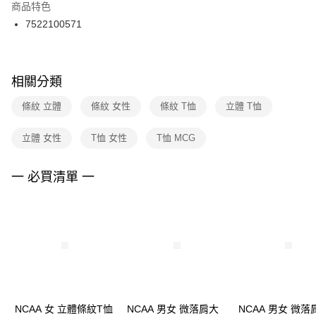
２．訂單成立數日內，您將收到繳費通知簡訊。
商品特色
付款後門市自取
３．收到繳費通知簡訊後14天內，點擊此簡訊中的連結，可透過四大超商／
7522100571
每筆NT$100，滿NT$1,500(含以上)免運費
ATM／網路銀行／等多元方式進行付款，方視為交易完成。
※ 請注意：結帳手續完成當下不需立刻繳費，但若您需要取消訂單，請聯絡
購買商品的店家。未經商家同意取消之訂單仍視為有效，需透過AFTEE先享
後付繳納相關費用。
※ 交易是否成功請以「AFTEE先享後付 」之結帳頁面顯示為準，若有關於
相關分類
是否繳費成功／繳費後需取消欲退款等相關疑問，請聯繫「AFTEE先享後付
客戶支援中心」
https://netprotections.freshdesk.com/support/home
條紋 立體
條紋 女性
條紋 T恤
立體 T恤
【注意事項】
立體 女性
T恤 女性
T恤 MCG
１．透過由恩沛科技股份有限公司提供之「AFTEE先享後付」服務完成之交
易，需依本服務之必要範圍內提供個人資料，並將交易相關給付款項請求債
權轉讓予恩沛科技股份有限公司。
一 必買清單 一
２．關於個人資料處理事宜，請瀏覽以下網址：
https://aftee.tw/terms/#terms3
３．未成年的使用者請事先徵得法定代理人或監護人之同意方可使用
「AFTEE先享後付」，若未經同意申辦者引起之損失，本公司不負相關責
任。
４．使用「AFTEE先享後付」時，將依據個別帳號之用戶狀況，依本公司即
時審查核予不同之上限額度；若仍有額度不足之情形，本公司將視審查結果
請求用戶進行身份認證。
５．嚴禁一人註冊多個帳號或使用他人資訊註冊。若發現惡意使用之情形，
恩沛科技股份有限公司將有權停止該用戶之使用額度並採取法律行動。
NCAA 女 立體條紋T恤
NCAA 男女 微落肩大
NCAA 男女 微落