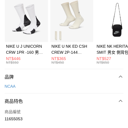
信用卡分期付款
3 期 0 利率 每期
NT$426
21家銀行
合作金庫商業銀行
第一商業銀行
LINE Pay
華南商業銀行
彰化商業銀行
Apple Pay
上海商業儲蓄銀行
台北富邦商業銀行
國泰世華商業銀行
兆豐國際商業銀行
悠遊付
臺灣中小企業銀行
台中商業銀行
NIKE U J UNICORN
NIKE U NK ED CSH
NIKE NK HERIT
匯豐（台灣）商業銀行
華泰商業銀行
CRW 1PR -160 男女
CREW 2P-144
SMIT 男女 側背
全盈+PAY
聯邦商業銀行
遠東國際商業銀行
中統襪 FZ3393100
EMBRDY 男女 短統襪
BA5871010
NT$446
NT$365
NT$527
元大商業銀行
永豐商業銀行
NT$550
NT$450
NT$650
AFTEE先享後付
FZ3073133
玉山商業銀行
星展（台灣）商業銀行
相關說明
台新國際商業銀行
中國信託商業銀行
品牌
【關於「AFTEE先享後付」】
台灣樂天信用卡公司
AFTEE先享後付是「在收到商品之後才付款」的支付方式。 讓您購物簡單
運送方式
NCAA
便利好安心！
１．簡單：不需註冊會員、不需綁卡、不需儲值。
7-11取貨(快速到店)
２．便利：只要手機號碼，簡訊認證，即可結帳。
商品特色
每筆NT$100，滿NT$1,500(含以上)免運費
３．安心：先確認商品／服務後，再付款。
商品編號
宅配
【「AFTEE先享後付」結帳流程】
１．於結帳方式選擇「AFTEE先享後付」後，將跳轉至「AFTEE先享後付」
11655053
每筆NT$100，滿NT$1,500(含以上)免運費
結帳頁面，進行簡訊認證並確認金額後，即可完成結帳。