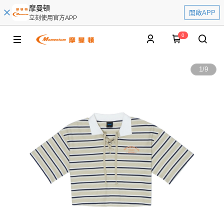
摩曼頓
開啟APP
立刻使用官方APP
0
1
/
9