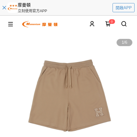
摩曼頓
開啟APP
立刻使用官方APP
0
1
/
6