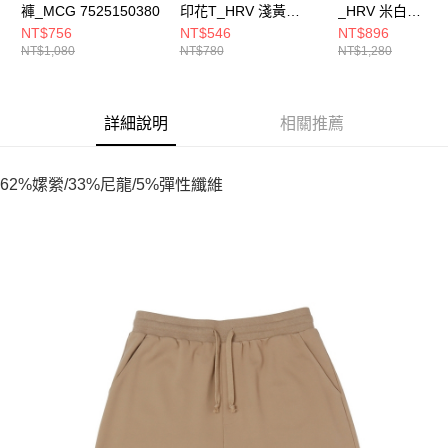
褲_MCG 7525150380
印花T_HRV 淺黃
_HRV 米白
7522100861
7522150201
NT$756
NT$546
NT$896
NT$1,080
NT$780
NT$1,280
詳細說明
相關推薦
62%嫘縈/33%尼龍/5%彈性纖維