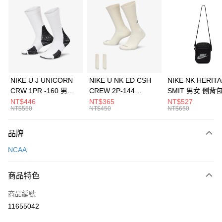
信用卡分期付款
3 期 0 利率 每期
NT$360
21家銀行
合作金庫商業銀行
第一商業銀行
LINE Pay
華南商業銀行
彰化商業銀行
Apple Pay
上海商業儲蓄銀行
台北富邦商業銀行
國泰世華商業銀行
兆豐國際商業銀行
悠遊付
臺灣中小企業銀行
台中商業銀行
NIKE U J UNICORN
NIKE U NK ED CSH
NIKE NK HERIT
匯豐（台灣）商業銀行
華泰商業銀行
CRW 1PR -160 男女
CREW 2P-144
SMIT 男女 側背
全盈+PAY
聯邦商業銀行
遠東國際商業銀行
中統襪 FZ3393100
EMBRDY 男女 短統襪
BA5871010
NT$446
NT$365
NT$527
元大商業銀行
永豐商業銀行
NT$550
NT$450
NT$650
AFTEE先享後付
FZ3073133
玉山商業銀行
星展（台灣）商業銀行
相關說明
台新國際商業銀行
中國信託商業銀行
品牌
【關於「AFTEE先享後付」】
台灣樂天信用卡公司
AFTEE先享後付是「在收到商品之後才付款」的支付方式。 讓您購物簡單
運送方式
NCAA
便利好安心！
１．簡單：不需註冊會員、不需綁卡、不需儲值。
7-11取貨(快速到店)
２．便利：只要手機號碼，簡訊認證，即可結帳。
商品特色
每筆NT$100，滿NT$1,500(含以上)免運費
３．安心：先確認商品／服務後，再付款。
商品編號
宅配
【「AFTEE先享後付」結帳流程】
１．於結帳方式選擇「AFTEE先享後付」後，將跳轉至「AFTEE先享後付」
11655042
每筆NT$100，滿NT$1,500(含以上)免運費
結帳頁面，進行簡訊認證並確認金額後，即可完成結帳。