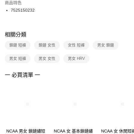
２．訂單成立數日內，您將收到繳費通知簡訊。
商品特色
付款後門市自取
３．收到繳費通知簡訊後14天內，點擊此簡訊中的連結，可透過四大超商／
7525150232
每筆NT$100，滿NT$1,500(含以上)免運費
ATM／網路銀行／等多元方式進行付款，方視為交易完成。
※ 請注意：結帳手續完成當下不需立刻繳費，但若您需要取消訂單，請聯絡
購買商品的店家。未經商家同意取消之訂單仍視為有效，需透過AFTEE先享
後付繳納相關費用。
※ 交易是否成功請以「AFTEE先享後付 」之結帳頁面顯示為準，若有關於
相關分類
是否繳費成功／繳費後需取消欲退款等相關疑問，請聯繫「AFTEE先享後付
客戶支援中心」
https://netprotections.freshdesk.com/support/home
鎖鏈 短褲
鎖鏈 女性
女性 短褲
男女 鎖鏈
【注意事項】
男女 短褲
男女 女性
男女 HRV
１．透過由恩沛科技股份有限公司提供之「AFTEE先享後付」服務完成之交
易，需依本服務之必要範圍內提供個人資料，並將交易相關給付款項請求債
權轉讓予恩沛科技股份有限公司。
一 必買清單 一
２．關於個人資料處理事宜，請瀏覽以下網址：
https://aftee.tw/terms/#terms3
３．未成年的使用者請事先徵得法定代理人或監護人之同意方可使用
「AFTEE先享後付」，若未經同意申辦者引起之損失，本公司不負相關責
任。
４．使用「AFTEE先享後付」時，將依據個別帳號之用戶狀況，依本公司即
時審查核予不同之上限額度；若仍有額度不足之情形，本公司將視審查結果
請求用戶進行身份認證。
５．嚴禁一人註冊多個帳號或使用他人資訊註冊。若發現惡意使用之情形，
恩沛科技股份有限公司將有權停止該用戶之使用額度並採取法律行動。
NCAA 男女 鎖鏈繡短
NCAA 女 基本鎖鏈繡
NCAA 女 休閒短