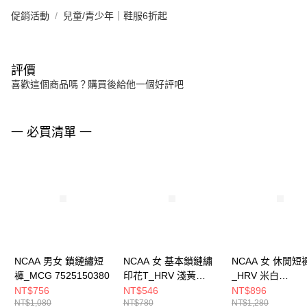
促銷活動
兒童/青少年｜鞋服6折起
評價
喜歡這個商品嗎？購買後給他一個好評吧
一 必買清單 一
NCAA 男女 鎖鏈繡短
NCAA 女 基本鎖鏈繡
NCAA 女 休閒短
褲_MCG 7525150380
印花T_HRV 淺黃
_HRV 米白
7522100861
7522150201
NT$756
NT$546
NT$896
NT$1,080
NT$780
NT$1,280