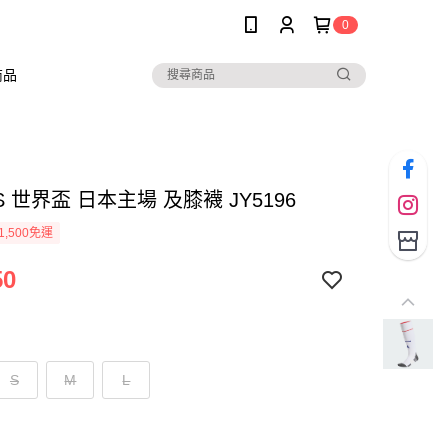
0
商品
AS 世界盃 日本主場 及膝襪 JY5196
1,500免運
50
S
M
L