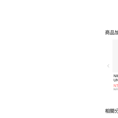
商品加
NI
U
1P
NT
統
NT
相關