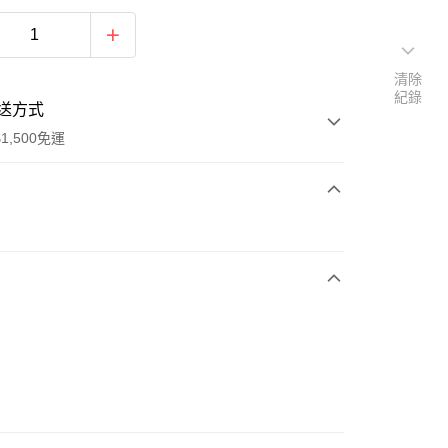
清除
紀錄
送方式
1,500免運
次付款
期付款
0 利率 每期
NT$166
21家銀行
庫商業銀行
第一商業銀行
業銀行
彰化商業銀行
業儲蓄銀行
台北富邦商業銀行
華商業銀行
兆豐國際商業銀行
6
小企業銀行
台中商業銀行
台灣）商業銀行
華泰商業銀行