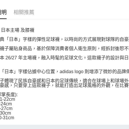
說明
相關推薦
 日本主場 及膝襪
典「日本」字樣的彈性足球襪，以時尚的方式展現對球隊的自豪
襪子屬貼身商品，基於保障消費者個人衛生原則，經拆封後恕不
本 26/27 年主場襪，融入時髦的足球文化。這款襪子的設計
「日本」字樣佔據中心位置，adidas logo 則增添了微妙的品
子體現了民族自豪感和日本的足球傳統，適合在球場上和球場外
豪感，只要穿上這款襪子，就能打造出足球風格的外觀，在比賽
腳掌長度):
21-22cm
2-24cm
5-27cm
-30cm
30-31cm