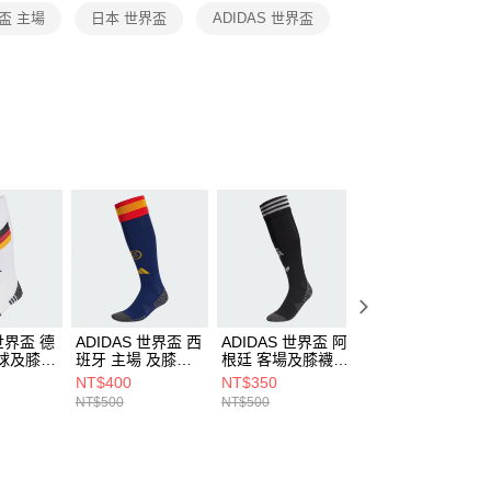
恩沛科技股份有限公司提供之「AFTEE先享後付」服務完成之
盃 主場
日本 世界盃
ADIDAS 世界盃
依本服務之必要範圍內提供個人資料，並將交易相關給付款項請
讓予恩沛科技股份有限公司。
個人資料處理事宜，請瀏覽以下網址：
ee.tw/terms/#terms3
年的使用者請事先徵得法定代理人或監護人之同意方可使用
E先享後付」，若未經同意申辦者引起之損失，本公司不負相關責
AFTEE先享後付」時，將依據個別帳號之用戶狀況，依本公司
核予不同之上限額度；若仍有額度不足之情形，本公司將視審查
用戶進行身份認證。
一人註冊多個帳號或使用他人資訊註冊。若發現惡意使用之情
科技股份有限公司將有權停止該用戶之使用額度並採取法律行
 世界盃 德
ADIDAS 世界盃 西
ADIDAS 世界盃 阿
ADIDAS 世界盃 
球及膝襪
班牙 主場 及膝襪
根廷 客場及膝襪
國 客場及膝襪
JM3842
JM8890
JN2082
NT$400
NT$350
NT$250
NT$500
NT$500
NT$500