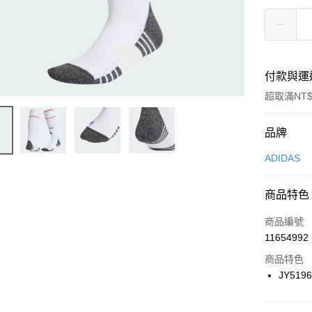
付款與運
超取滿NT$
付款方式
品牌
信用卡一
ADIDAS
信用卡分
商品特色
3 期 
商品編號
合作金
LINE Pay
11654992
華南商
Apple Pay
上海商
商品特色
國泰世
JY519
悠遊付
臺灣中
匯豐（
全盈+PAY