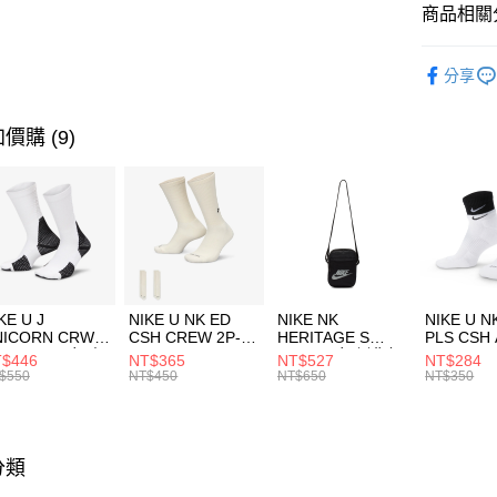
聯邦商
商品相關分
元大商
AFTEE先
玉山商
品牌
AD
相關說明
分享
台新國
【關於「A
運動配件
台灣樂
AFTEE
便利好安
運動類型
運送方式
價購 (9)
１．簡單
２．便利
7-11取貨
３．安心
每筆NT$1
【「AFT
宅配
１．於結帳
付」結帳
每筆NT$1
２．訂單
３．收到繳
付款後門
KE U J
NIKE U NK ED
NIKE NK
NIKE U N
／ATM／
NICORN CRW
CSH CREW 2P-
HERITAGE S
PLS CSH 
每筆NT$1
※ 請注意
R -160 男女 中
144 EMBRDY 男
SMIT 男女 側背包
144 DBL
$446
NT$365
NT$527
NT$284
絡購買商品
襪 FZ3393100
女 短統襪
BA5871010
襪 DH405
$550
NT$450
NT$650
NT$350
先享後付
FZ3073133
※ 交易是
是否繳費成
付客戶支
分類
【注意事