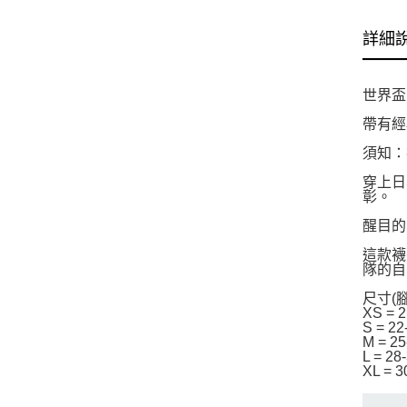
詳細
世界盃
帶有經
須知：
穿上日
彰。
醒目的
這款襪
隊的自
尺寸(
XS = 
S = 2
M = 2
L = 28
XL = 