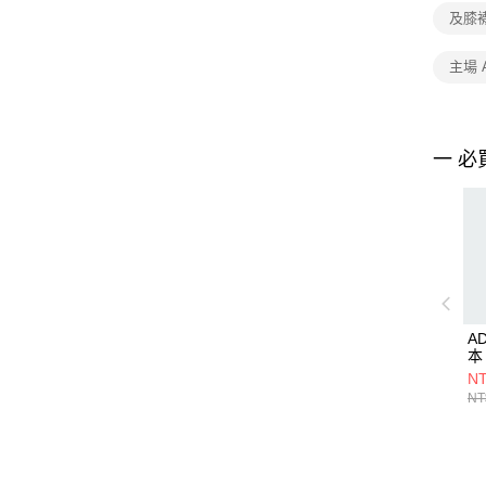
及膝
主場 
一 必
A
本
JN
NT
NT