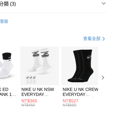
業銀行
遠東國際商業銀行
類 (3)
業銀行
永豐商業銀行
享後付
業銀行
星展（台灣）商業銀行
IDAS
配件
客服
際商業銀行
中國信託商業銀行
FTEE先享後付」】
襪類
長筒襪
天信用卡公司
先享後付是「在收到商品之後才付款」的支付方式。 讓您購物簡單
心！
足球
配件
查看全部
：不需註冊會員、不需綁卡、不需儲值。
：只要手機號碼，簡訊認證，即可結帳。
(快速到店)
：先確認商品／服務後，再付款。
00，滿NT$1,500(含以上)免運費
EE先享後付」結帳流程】
方式選擇「AFTEE先享後付」後，將跳轉至「AFTEE先享後
頁面，進行簡訊認證並確認金額後，即可完成結帳。
00，滿NT$1,500(含以上)免運費
成立數日內，您將收到繳費通知簡訊。
費通知簡訊後14天內，點擊此簡訊中的連結，可透過四大超商
市自取
K ED
NIKE U NK NSW
NIKE U NK CREW
NIKE U NK
網路銀行／等多元方式進行付款，方視為交易完成。
ANK 1P
EVERYDAY
EVERYDAY
EVERYDAY LTW
00，滿NT$1,500(含以上)免運費
：結帳手續完成當下不需立刻繳費，但若您需要取消訂單，請聯
 男 中統
ESSENTIAL CR
BBALL 3PR 男女
ANKLE 3PR 男女
NT$365
NT$527
NT$365
的店家。未經商家同意取消之訂單仍視為有效，需透過AFTEE
8104
男女 短統襪
長統襪
踝襪 SX7677010
NT$450
NT$650
NT$450
繳納相關費用。
DX5089103
DA2123010
否成功請以「AFTEE先享後付 」之結帳頁面顯示為準，若有關於
功／繳費後需取消欲退款等相關疑問，請聯繫「AFTEE先享後
援中心」
https://netprotections.freshdesk.com/support/home
項】