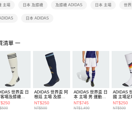
１．透過由
襪 主場
日本 及膝襪
及膝襪 ADIDAS
日本 主場
世界
交易，需
求債權轉
２．關於
ADIDAS
日本 ADIDAS
https://aft
３．未成
「AFTE
任。
買清單 一
４．使用「
即時審查
結果請求
５．嚴禁
形，恩沛
動。
DIDAS 世界盃 日
ADIDAS 世界盃 阿
ADIDAS 世界盃 日
ADIDAS
 客場及膝襪
根廷 主場 及膝襪
本 主場 男 運動短
國 主場足
1920
JM8891
褲 JN1868
JN2079
$250
NT$250
NT$745
NT$250
$500
NT$500
NT$1,490
NT$500