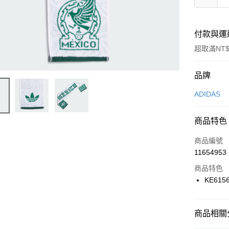
付款與運
超取滿NT$
付款方式
品牌
信用卡一
ADIDAS
信用卡分
商品特色
3 期 
商品編號
合作金
LINE Pay
11654953
華南商
Apple Pay
上海商
商品特色
國泰世
KE615
悠遊付
臺灣中
匯豐（
全盈+PAY
聯邦商
商品相關分
元大商
AFTEE先