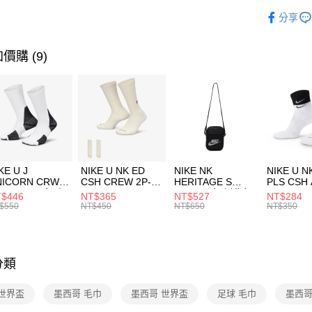
玉山商
品牌
AD
相關說明
分享
台新國
【關於「A
運動類型
台灣樂
AFTEE
便利好安
限時降價
運送方式
價購 (9)
１．簡單
２．便利
7-11取貨
３．安心
每筆NT$1
【「AFT
宅配
１．於結帳
付」結帳
每筆NT$1
２．訂單
３．收到繳
付款後門
KE U J
NIKE U NK ED
NIKE NK
NIKE U N
／ATM／
NICORN CRW
CSH CREW 2P-
HERITAGE S
PLS CSH 
每筆NT$1
※ 請注意
R -160 男女 中
144 EMBRDY 男
SMIT 男女 側背包
144 DBL
$446
NT$365
NT$527
NT$284
絡購買商品
襪 FZ3393100
女 短統襪
BA5871010
襪 DH405
$550
NT$450
NT$650
NT$350
先享後付
FZ3073133
※ 交易是
是否繳費成
付客戶支
分類
【注意事
１．透過由
 世界盃
墨西哥 毛巾
墨西哥 世界盃
足球 毛巾
墨西哥
交易，需
求債權轉