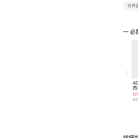
世界
一 必
A
西
JZ
NT
NT