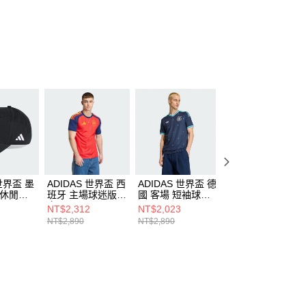
個人資料處理事宜，請瀏覽以下網址：
ee.tw/terms/#terms3
年的使用者請事先徵得法定代理人或監護人之同意方可使用
E先享後付」，若未經同意申辦者引起之損失，本公司不負相關責
AFTEE先享後付」時，將依據個別帳號之用戶狀況，依本公司
核予不同之上限額度；若仍有額度不足之情形，本公司將視審查
用戶進行身份認證。
一人註冊多個帳號或使用他人資訊註冊。若發現惡意使用之情
科技股份有限公司將有權停止該用戶之使用額度並採取法律行
 世界盃 墨
ADIDAS 世界盃 西
ADIDAS 世界盃 德
ADIDAS 世界盃 
 休閒帽
班牙 主場球迷版球
國 客場 短袖球衣
班牙 主場球迷版
衣 JN4390
JN2074
男 運動短褲
NT$2,312
NT$2,023
NT$1,192
JN4396
NT$2,890
NT$2,890
NT$1,490