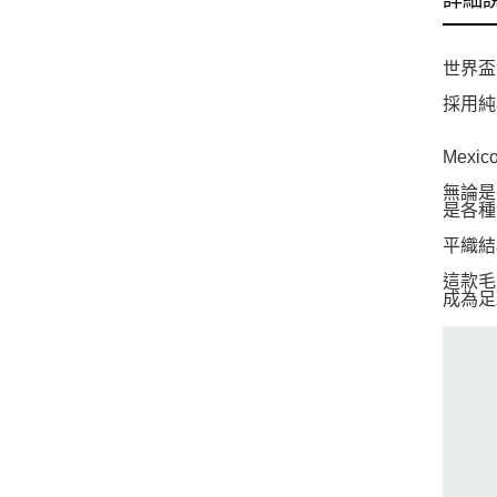
詳細
世界盃
採用純
Mex
無論是
是各種
平織結
這款毛
成為足