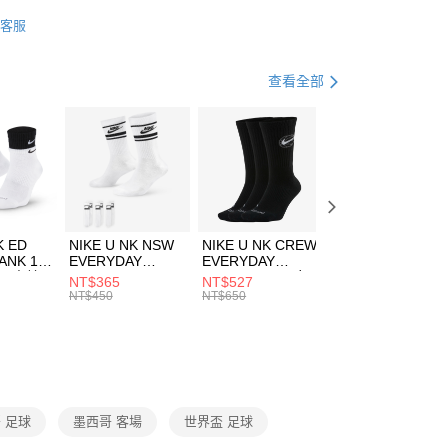
業銀行
星展（台灣）商業銀行
IDAS
配件
客服
際商業銀行
中國信託商業銀行
FTEE先享後付」】
足球
裝備器材
天信用卡公司
先享後付是「在收到商品之後才付款」的支付方式。 讓您購物簡單
心！
專區⬇
查看全部
：不需註冊會員、不需綁卡、不需儲值。
：只要手機號碼，簡訊認證，即可結帳。
(快速到店)
：先確認商品／服務後，再付款。
00，滿NT$1,500(含以上)免運費
EE先享後付」結帳流程】
方式選擇「AFTEE先享後付」後，將跳轉至「AFTEE先享後
頁面，進行簡訊認證並確認金額後，即可完成結帳。
00，滿NT$1,500(含以上)免運費
成立數日內，您將收到繳費通知簡訊。
費通知簡訊後14天內，點擊此簡訊中的連結，可透過四大超商
市自取
K ED
NIKE U NK NSW
NIKE U NK CREW
NIKE U NK
網路銀行／等多元方式進行付款，方視為交易完成。
ANK 1P
EVERYDAY
EVERYDAY
EVERYDAY LTW
00，滿NT$1,500(含以上)免運費
：結帳手續完成當下不需立刻繳費，但若您需要取消訂單，請聯
 男 中統
ESSENTIAL CR
BBALL 3PR 男女
ANKLE 3PR 男女
NT$365
NT$527
NT$365
的店家。未經商家同意取消之訂單仍視為有效，需透過AFTEE
8104
男女 短統襪
長統襪
踝襪 SX7677010
NT$450
NT$650
NT$450
繳納相關費用。
DX5089103
DA2123010
否成功請以「AFTEE先享後付 」之結帳頁面顯示為準，若有關於
功／繳費後需取消欲退款等相關疑問，請聯繫「AFTEE先享後
援中心」
https://netprotections.freshdesk.com/support/home
項】
恩沛科技股份有限公司提供之「AFTEE先享後付」服務完成之
 足球
墨西哥 客場
世界盃 足球
依本服務之必要範圍內提供個人資料，並將交易相關給付款項請
讓予恩沛科技股份有限公司。