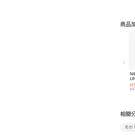
商品加
NI
U
1P
NT
統
NT
相關
毛巾