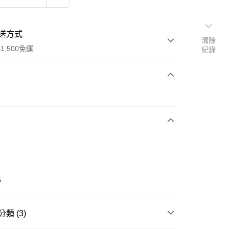
送方式
清除
1,500免運
紀錄
次付款
期付款
0 利率 每期
NT$230
21家銀行
庫商業銀行
第一商業銀行
業銀行
彰化商業銀行
業儲蓄銀行
台北富邦商業銀行
華商業銀行
兆豐國際商業銀行
6
小企業銀行
台中商業銀行
台灣）商業銀行
華泰商業銀行
業銀行
遠東國際商業銀行
類 (3)
業銀行
永豐商業銀行
享後付