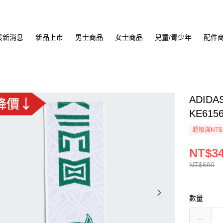
最新消息
新品上市
男士商品
女士商品
兒童/青少年
配件
ADID
KE615
超取滿NT$
NT$3
NT$690
數量