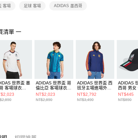
２．關於
盃 客場
足球 客場
ADIDAS 墨西哥
https://aft
３．未成
「AFTE
任。
買清單 一
４．使用「
即時審查
結果請求
５．嚴禁
形，恩沛
動。
DIDAS 世界盃 墨
ADIDAS 世界盃 哥
ADIDAS 世界盃 西
ADIDAS
哥 客場球衣
倫比亞 客場球衣
班牙主場進場外套
西哥 男女
0736
JL6974
JZ2253
KD4390
$2,023
NT$2,023
NT$2,792
NT$445
$2,890
NT$2,890
NT$3,490
NT$890