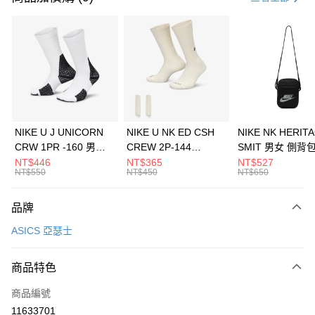
信用卡分期付款
3 期 0 利率 每期
NT$760
21家銀行
合作金庫商業銀行
第一商業銀行
LINE Pay
華南商業銀行
彰化商業銀行
Apple Pay
上海商業儲蓄銀行
台北富邦商業銀行
國泰世華商業銀行
兆豐國際商業銀行
悠遊付
臺灣中小企業銀行
台中商業銀行
NIKE U J UNICORN
NIKE U NK ED CSH
NIKE NK HERIT
匯豐（台灣）商業銀行
華泰商業銀行
CRW 1PR -160 男女
CREW 2P-144
SMIT 男女 側背
全盈+PAY
聯邦商業銀行
遠東國際商業銀行
中統襪 FZ3393100
EMBRDY 男女 短統襪
BA5871010
NT$446
NT$365
NT$527
元大商業銀行
永豐商業銀行
NT$550
NT$450
NT$650
AFTEE先享後付
FZ3073133
玉山商業銀行
星展（台灣）商業銀行
相關說明
台新國際商業銀行
中國信託商業銀行
品牌
【關於「AFTEE先享後付」】
台灣樂天信用卡公司
AFTEE先享後付是「在收到商品之後才付款」的支付方式。 讓您購物簡單
運送方式
ASICS 亞瑟士
便利好安心！
１．簡單：不需註冊會員、不需綁卡、不需儲值。
7-11取貨(快速到店)
２．便利：只要手機號碼，簡訊認證，即可結帳。
商品特色
每筆NT$100，滿NT$1,500(含以上)免運費
３．安心：先確認商品／服務後，再付款。
商品編號
宅配
【「AFTEE先享後付」結帳流程】
１．於結帳方式選擇「AFTEE先享後付」後，將跳轉至「AFTEE先享後付」
11633701
每筆NT$100，滿NT$1,500(含以上)免運費