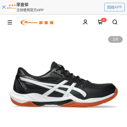
摩曼頓
開啟APP
立刻使用官方APP
0
1
/
8