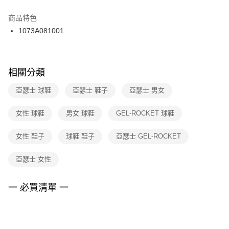
結帳頁面，進行簡訊認證並確認金額後，即可完成結帳。
２．訂單成立數日內，您將收到繳費通知簡訊。
商品特色
付款後門市自取
３．收到繳費通知簡訊後14天內，點擊此簡訊中的連結，可透過四大超商／
1073A081001
每筆NT$100，滿NT$1,500(含以上)免運費
ATM／網路銀行／等多元方式進行付款，方視為交易完成。
※ 請注意：結帳手續完成當下不需立刻繳費，但若您需要取消訂單，請聯絡
購買商品的店家。未經商家同意取消之訂單仍視為有效，需透過AFTEE先享
後付繳納相關費用。
※ 交易是否成功請以「AFTEE先享後付 」之結帳頁面顯示為準，若有關於
相關分類
是否繳費成功／繳費後需取消欲退款等相關疑問，請聯繫「AFTEE先享後付
客戶支援中心」
https://netprotections.freshdesk.com/support/home
亞瑟士 球鞋
亞瑟士 鞋子
亞瑟士 男女
【注意事項】
女性 球鞋
男女 球鞋
GEL-ROCKET 球鞋
１．透過由恩沛科技股份有限公司提供之「AFTEE先享後付」服務完成之交
易，需依本服務之必要範圍內提供個人資料，並將交易相關給付款項請求債
權轉讓予恩沛科技股份有限公司。
女性 鞋子
球鞋 鞋子
亞瑟士 GEL-ROCKET
２．關於個人資料處理事宜，請瀏覽以下網址：
https://aftee.tw/terms/#terms3
亞瑟士 女性
３．未成年的使用者請事先徵得法定代理人或監護人之同意方可使用
「AFTEE先享後付」，若未經同意申辦者引起之損失，本公司不負相關責
任。
一 必買清單 一
４．使用「AFTEE先享後付」時，將依據個別帳號之用戶狀況，依本公司即
時審查核予不同之上限額度；若仍有額度不足之情形，本公司將視審查結果
請求用戶進行身份認證。
５．嚴禁一人註冊多個帳號或使用他人資訊註冊。若發現惡意使用之情形，
恩沛科技股份有限公司將有權停止該用戶之使用額度並採取法律行動。