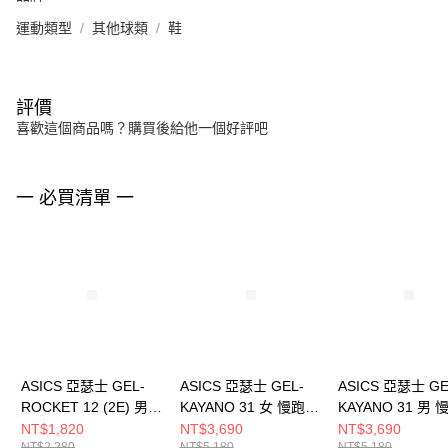
運動類型
其他球類
鞋
評價
喜歡這個商品嗎？購買後給他一個好評吧
一 必買清單 一
ASICS 亞瑟士 GEL-
ASICS 亞瑟士 GEL-
ASICS 亞瑟士 GE
ROCKET 12 (2E) 男女
KAYANO 31 女 慢跑鞋
KAYANO 31 男
羽球鞋 1073A087100
1012B670301
1011B995200
NT$1,820
NT$3,690
NT$3,690
NT$2,280
NT$5,180
NT$5,180