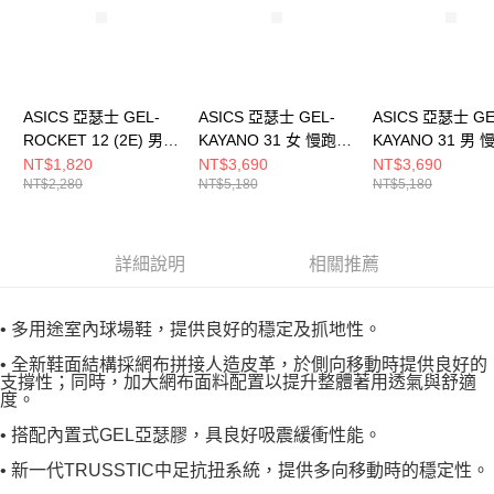
ASICS 亞瑟士 GEL-
ASICS 亞瑟士 GEL-
ASICS 亞瑟士 GE
ROCKET 12 (2E) 男女
KAYANO 31 女 慢跑鞋
KAYANO 31 男
羽球鞋 1073A087100
1012B670301
1011B995200
NT$1,820
NT$3,690
NT$3,690
NT$2,280
NT$5,180
NT$5,180
詳細說明
相關推薦
• 多用途室內球場鞋，提供良好的穩定及抓地性。
• 全新鞋面結構採網布拼接人造皮革，於側向移動時提供良好的
支撐性；同時，加大網布面料配置以提升整體著用透氣與舒適
度。
• 搭配內置式GEL亞瑟膠，具良好吸震緩衝性能。
• 新一代TRUSSTIC中足抗扭系統，提供多向移動時的穩定性。